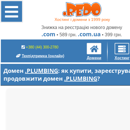
Хостинг і домени з 1999 року
Знижка на реєстрацію нового домену
.com
.com.ua
• 589 грн.
• 399 грн.
+380 (44) 300-2780
Техпідтримка
(онлайн)
Домени
Хостинг
Домен
.PLUMBING
: як купити, зареєструв
продовжити домен
.PLUMBING
?