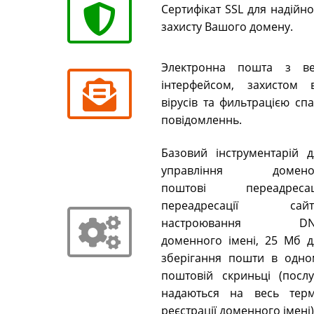
Сертифікат SSL для надійн
захисту Вашого домену.
Электронна пошта з ве
інтерфейсом, захистом в
вірусів та фильтрацією сп
повідомленнь.
Базовий інструментарій д
управління домено
поштові переадресаці
переадресації сайті
настроювання DN
доменного імені, 25 Мб д
зберігання пошти в одно
поштовій скриньці (послу
надаються на весь терм
реєстрації доменного імені)