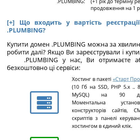
.PLUMBING:
(+1 рік до терміну ре
продовження на 1 р
[+] Що входить у вартість реєстраці
.PLUMBING?
Купити домен .PLUMBING можна за хвилин
робити далі? Якщо Ви зареєстрували і куп
.PLUMBING у нас, Ви отримаєте аб
безкоштовно ці сервіси:
Хостинг в пакеті
«Старт Про
(10 Гб на SSD, PHP 5.х .. 8
MySQL) на 90 ді
Моментальна установ
конструкторів сайтів, CM
скриптів з панелі керуван
хостингом в єдиний клік.