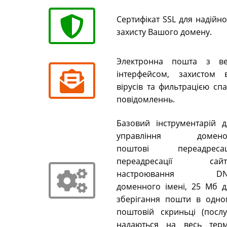
Сертифікат SSL для надійн
захисту Вашого домену.
Электронна пошта з ве
інтерфейсом, захистом в
вірусів та фильтрацією сп
повідомленнь.
Базовий інструментарій д
управління домено
поштові переадресаці
переадресації сайті
настроювання DN
доменного імені, 25 Мб д
зберігання пошти в одно
поштовій скриньці (послу
надаються на весь терм