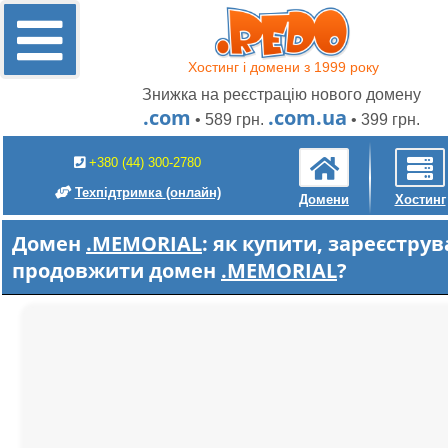
Хостинг і домени з 1999 року
Знижка на реєстрацію нового домену
.com
.com.ua
• 589 грн.
• 399 грн.
+380 (44) 300-2780
Техпідтримка
(онлайн)
Домени
Хостинг
Домен
.MEMORIAL
: як купити, зареєструв
продовжити домен
.MEMORIAL
?