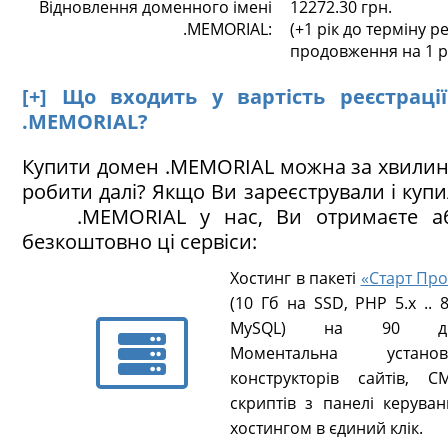
Відновлення доменного імені
12272.30 грн.
.MEMORIAL:
(+1 рік до терміну ре
продовження на 1 р
[+] Що входить у вартість реєстраці
.MEMORIAL?
Купити домен .MEMORIAL можна за хвилин
робити далі? Якщо Ви зареєстрували і куп
.MEMORIAL у нас, Ви отримаєте аб
безкоштовно ці сервіси:
Хостинг в пакеті
«Старт Про
(10 Гб на SSD, PHP 5.х .. 8
MySQL) на 90 ді
Моментальна установ
конструкторів сайтів, CM
скриптів з панелі керуван
хостингом в єдиний клік.