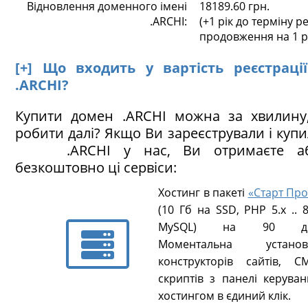
Відновлення доменного імені
18189.60 грн.
.ARCHI:
(+1 рік до терміну ре
продовження на 1 р
[+] Що входить у вартість реєстраці
.ARCHI?
Купити домен .ARCHI можна за хвилину
робити далі? Якщо Ви зареєстрували і куп
.ARCHI у нас, Ви отримаєте аб
безкоштовно ці сервіси:
Хостинг в пакеті
«Старт Про
(10 Гб на SSD, PHP 5.х .. 8
MySQL) на 90 ді
Моментальна установ
конструкторів сайтів, CM
скриптів з панелі керуван
хостингом в єдиний клік.