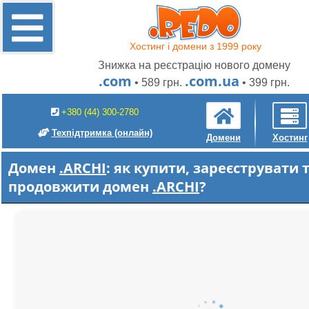
Хостинг і домени з 1999 року
Знижка на реєстрацію нового домену
.com
.com.ua
• 589 грн.
• 399 грн.
+380 (44) 300-2780
Техпідтримка
(онлайн)
Домени
Хостинг
Домен
.ARCHI
: як купити, зареєструвати 
продовжити домен
.ARCHI
?