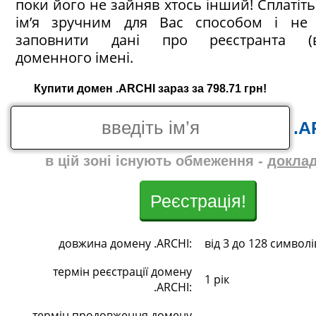
поки його не зайняв хтось інший! Сплатіт
ім’я зручним для Вас способом і не 
заповнити дані про реєстранта (в
доменного імені.
Купити домен .ARCHI зараз за 798.71 грн!
.A
в цій зоні існують обмеження -
докла
Реєстрація!
довжина домену .ARCHI:
від 3 до 128 символі
термін реєстрації домену
1 рік
.ARCHI:
термін продовження домену