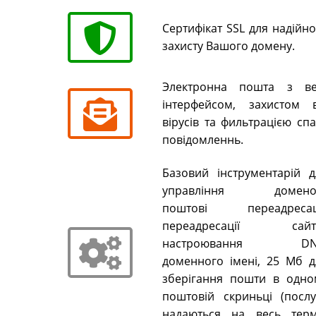
Сертифікат SSL для надійн
захисту Вашого домену.
Электронна пошта з ве
інтерфейсом, захистом в
вірусів та фильтрацією сп
повідомленнь.
Базовий інструментарій д
управління домено
поштові переадресаці
переадресації сайті
настроювання DN
доменного імені, 25 Мб д
зберігання пошти в одно
поштовій скриньці (послу
надаються на весь терм