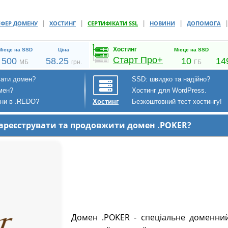
|
|
|
|
СФЕР ДОМЕНУ
ХОСТИНГ
СЕРТИФІКАТИ SSL
НОВИНИ
ДОПОМОГА
Хостинг
Місце на SSD
Ціна
Місце на SSD
Старт Про+
500
58.25
10
14
МБ
грн.
ГБ
вати домен?
SSD: швидко та надійно?
мен?
Хостинг для WordPress.
ени в .REDO?
Безкоштовний тест хостингу!
Хостинг
 зареєструвати та продовжити домен
.POKER
?
Домен .POKER - спеціальне доменний