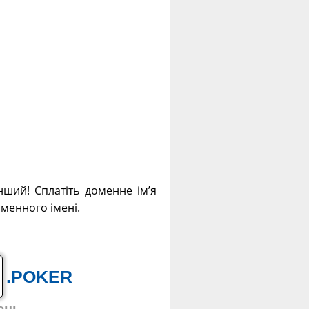
нший! Сплатіть доменне ім’я
оменного імені.
.POKER