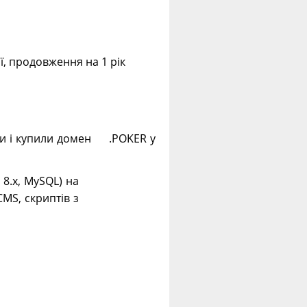
ії, продовження на 1 рік
ли і купили домен .POKER у
. 8.х, MySQL) на
CMS, скриптів з