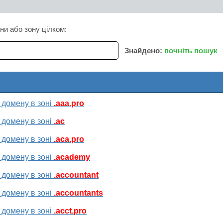
ни або зону цілком:
Знайдено:
почніть пошук
 домену в зоні
.aaa.pro
 домену в зоні
.ac
 домену в зоні
.aca.pro
 домену в зоні
.academy
 домену в зоні
.accountant
 домену в зоні
.accountants
 домену в зоні
.acct.pro