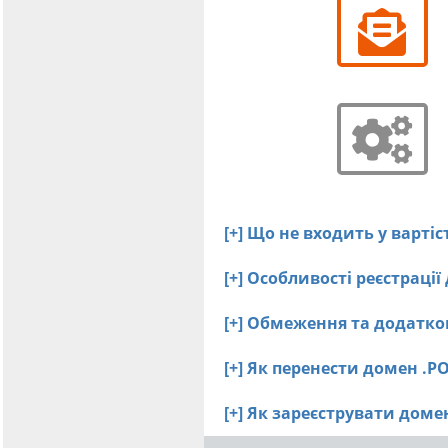
[+] Що не входить у варті
[+] Особливості реєстраці
[+] Обмеження та додатко
[+] Як перенести домен .P
[+] Як зареєструвати дом