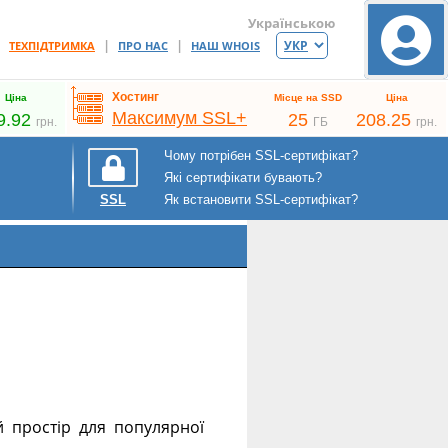
Українською
|
|
|
ТЕХПІДТРИМКА
ПРО НАС
НАШ WHOIS
Хостинг
Ціна
Місце на SSD
Ціна
Максимум SSL+
9.92
25
208.25
грн.
ГБ
грн.
Чому потрібен SSL-сертифікат?
Які сертифікати бувають?
Як встановити SSL-сертифікат?
SSL
 простір для популярної