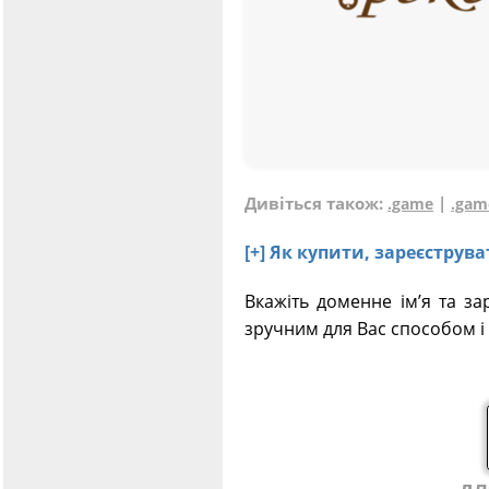
Дивіться також:
|
.game
.gam
[+] Як купити, зареєстру
Вкажіть доменне ім’я та за
зручним для Вас способом і 