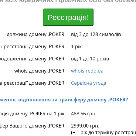
я всіх юридичних і фізичних осіб без обмеж
Реєстрація!
довжина домену .POKER:
від 3 до 128 символів
н реєстрації домену .POKER:
1 рік
родовження домену .POKER:
від 1 до 10 років
whois домену .POKER:
whois.redo.ua
а реєстрації домену .POKER:
Сервісна угода
овження, відновлення та трансферу домену .POKER?
ація домену .POKER на 1 рік:
488.66 грн.
фер Вашого домену .POKER:
2999.00 грн.
(+ 1 рік до терміну реєстра