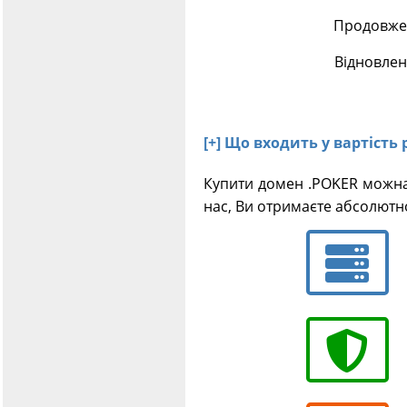
Продовжен
Відновлен
[+] Що входить у вартість
Купити домен .POKER можна
нас, Ви отримаєте абсолютн