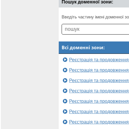
Пошук доменної зони:
Введіть частину імені доменної зо
Всі доменні зони:
Реєстрація та продовження
Реєстрація та продовження
Реєстрація та продовження
Реєстрація та продовження
Реєстрація та продовження
Реєстрація та продовження
Реєстрація та продовження