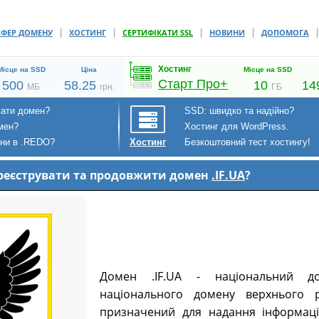
|
|
|
|
СФЕР ДОМЕНУ
ХОСТИНГ
СЕРТИФІКАТИ SSL
НОВИНИ
ДОПОМОГА
Хостинг
Місце на SSD
Ціна
Місце на SSD
Старт Про+
500
58.25
10
14
МБ
грн.
ГБ
вати домен?
SSD: швидко та надійно?
мен?
Хостинг для WordPress.
ени в .REDO?
Безкоштовний тест хостингу!
Хостинг
зареєструвати та продовжити домен
.IF.UA
?
Домен .IF.UA - національний до
національного домену верхнього р
призначений для надання інформаці