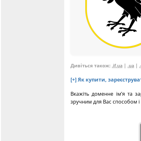
Дивіться також:
|
|
.if.ua
.ua
[+] Як купити, зареєструв
Вкажіть доменне ім’я та за
зручним для Вас способом і 