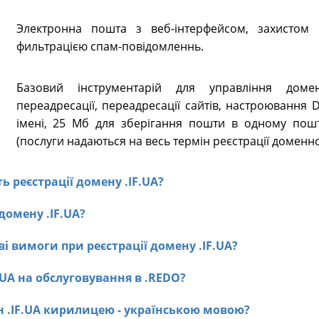
Электронна пошта з веб-інтерфейсом, захистом в
фильтрацією спам-повідомленнь.
Базовий інструментарій для управління доме
переадресації, переадресації сайтів, настроювання
імені, 25 Мб для зберігання пошти в одному пошт
(послуги надаються на весь термін реєстрації доменно
ть реєстрації домену .IF.UA?
 домену .IF.UA?
і вимоги при реєстрації домену .IF.UA?
F.UA на обслуговування в .REDO?
ен .IF.UA кирилицею - українською мовою?