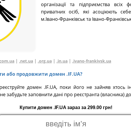
організації та підприємства всіх 
приватних осіб, які асоціюють себ
м.Івано-Франківськ та Івано-Франківсь
|
|
|
|
.com.ua
.net.ua
.org.ua
.in.ua
.ivano-frankivsk.ua
ати або продовжити домен .IF.UA?
реєструйте домен .IF.UA, поки його не зайняв хтось і
не забудьте заповнити дані про реєстранта (власника) д
Купити домен .IF.UA зараз за 299.00 грн!