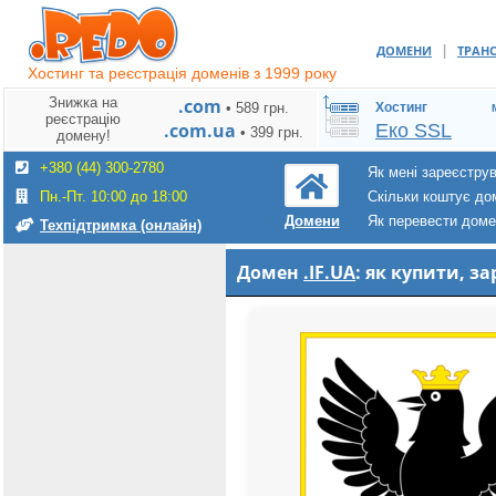
|
ДОМЕНИ
ТРАН
Хостинг та реєстрація доменів з 1999 року
Знижка на
.com
• 589 грн.
Хостинг
реєстрацію
.com.ua
Еко SSL
• 399 грн.
домену!
+380 (44) 300-2780
Як мені зареєстру
Пн.-Пт. 10:00 до 18:00
Скільки коштує до
Як перевести дом
Домени
Техпідтримка (онлайн)
Домен
.IF.UA
: як купити, 