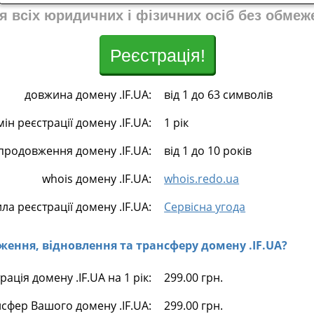
я всіх юридичних і фізичних осіб без обмеж
Реєстрація!
довжина домену .IF.UA:
від 1 до 63 символів
мін реєстрації домену .IF.UA:
1 рік
продовження домену .IF.UA:
від 1 до 10 років
whois домену .IF.UA:
whois.redo.ua
ла реєстрації домену .IF.UA:
Сервісна угода
овження, відновлення та трансферу домену .IF.UA?
рація домену .IF.UA на 1 рік:
299.00 грн.
сфер Вашого домену .IF.UA:
299.00 грн.