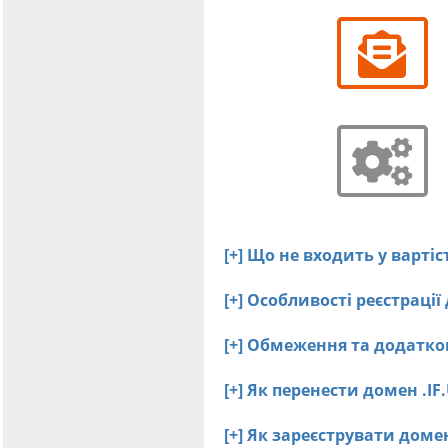
[+] Що не входить у вартіс
[+] Особливості реєстрації
[+] Обмеження та додатков
[+] Як перенести домен .I
[+] Як зареєструвати дом