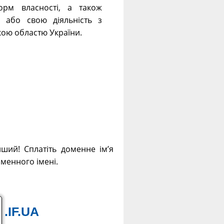
форм власності, а також
е або свою діяльність з
кою областю України.
нший! Сплатіть доменне ім’я
оменного імені.
.IF.UA