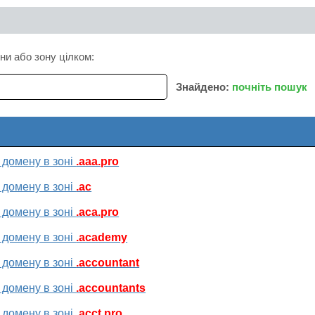
ни або зону цілком:
Знайдено:
почніть пошук
 домену в зоні
.aaa.pro
 домену в зоні
.ac
 домену в зоні
.aca.pro
 домену в зоні
.academy
 домену в зоні
.accountant
 домену в зоні
.accountants
 домену в зоні
.acct.pro