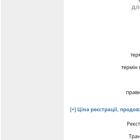
дл
тер
термін 
прави
[+] Ціна реєстрації, прод
Реєст
Тран