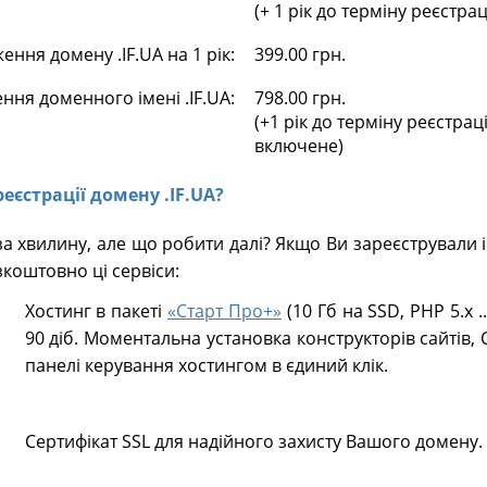
(+ 1 рік до терміну реєстра
ння домену .IF.UA на 1 рік:
399.00 грн.
ння доменного імені .IF.UA:
798.00 грн.
(+1 рік до терміну реєстрац
включене)
реєстрації домену .IF.UA?
за хвилину, але що робити далі? Якщо Ви зареєстрували 
коштовно ці сервіси:
Хостинг в пакеті
«Старт Про+»
(10 Гб на SSD, PHP 5.х .
90 діб. Моментальна установка конструкторів сайтів, 
панелі керування хостингом в єдиний клік.
Сертифікат SSL для надійного захисту Вашого домену.