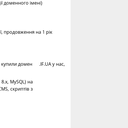
ції доменного імені)
ії, продовження на 1 рік
і купили домен .IF.UA у нас,
. 8.х, MySQL) на
CMS, скриптів з