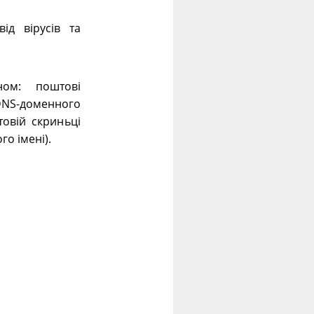
ід вірусів та
ном: поштові
 DNS-доменного
овій скриньці
го імені).