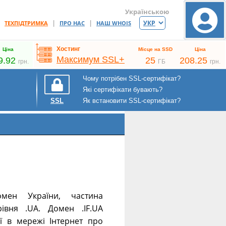
Українською
|
|
|
ТЕХПІДТРИМКА
ПРО НАС
НАШ WHOIS
Хостинг
Ціна
Місце на SSD
Ціна
Максимум SSL+
9.92
25
208.25
грн.
ГБ
грн.
Чому потрібен SSL-сертифікат?
Які сертифікати бувають?
Як встановити SSL-сертифікат?
SSL
мен України, частина
івня .UA. Домен .IF.UA
ї в мережі Інтернет про