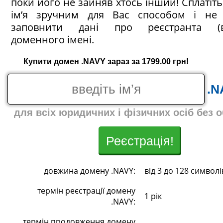
поки його не зайняв хтось інший! Сплатіт
ім’я зручним для Вас способом і не 
заповнити дані про реєстранта (в
доменного імені.
Купити домен .NAVY зараз за 1799.00 грн!
.N
для всіх юридичних і фізичних осіб без 
Реєстрація!
довжина домену .NAVY:
від 3 до 128 символі
термін реєстрації домену
1 рік
.NAVY:
термін продовження домену