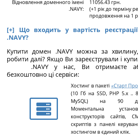
Відновлення доменного імені
11056.43 грн.
.NAVY:
(+1 рік до терміну ре
продовження на 1 р
[+] Що входить у вартість реєстраці
.NAVY?
Купити домен .NAVY можна за хвилину
робити далі? Якщо Ви зареєстрували і куп
.NAVY у нас, Ви отримаєте аб
безкоштовно ці сервіси:
Хостинг в пакеті
«Старт Про
(10 Гб на SSD, PHP 5.х .. 8
MySQL) на 90 ді
Моментальна установ
конструкторів сайтів, CM
скриптів з панелі керуван
хостингом в єдиний клік.