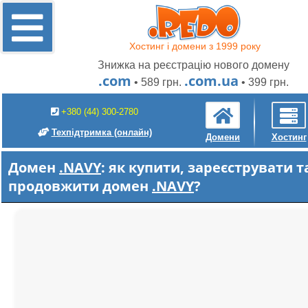
Хостинг і домени з 1999 року
Знижка на реєстрацію нового домену
.com
.com.ua
• 589 грн.
• 399 грн.
+380 (44) 300-2780
Техпідтримка
(онлайн)
Домени
Хостинг
Домен
.NAVY
: як купити, зареєструвати т
продовжити домен
.NAVY
?