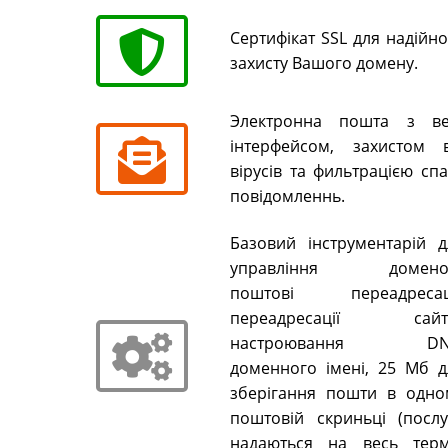
Сертифікат SSL для надійн
захисту Вашого домену.
Электронна пошта з ве
інтерфейсом, захистом в
вірусів та фильтрацією сп
повідомленнь.
Базовий інструментарій д
управління домено
поштові переадресаці
переадресації сайті
настроювання DN
доменного імені, 25 Мб д
зберігання пошти в одно
поштовій скриньці (послу
надаються на весь терм