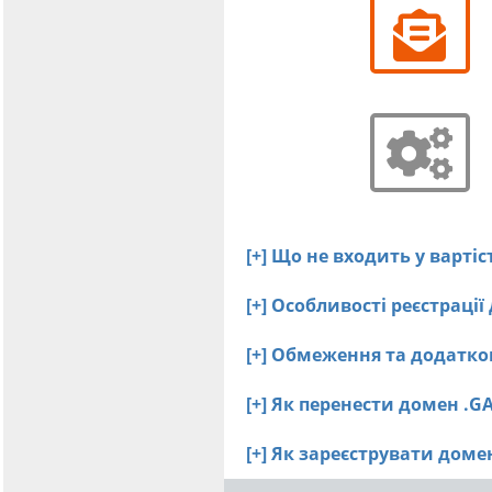
[+] Що не входить у вартіс
[+] Особливості реєстрації
[+] Обмеження та додатко
[+] Як перенести домен .G
[+] Як зареєструвати дом