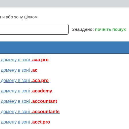
ни або зону цілком:
Знайдено:
почніть пошук
 домену в зоні
.aaa.pro
 домену в зоні
.ac
 домену в зоні
.aca.pro
 домену в зоні
.academy
 домену в зоні
.accountant
 домену в зоні
.accountants
 домену в зоні
.acct.pro