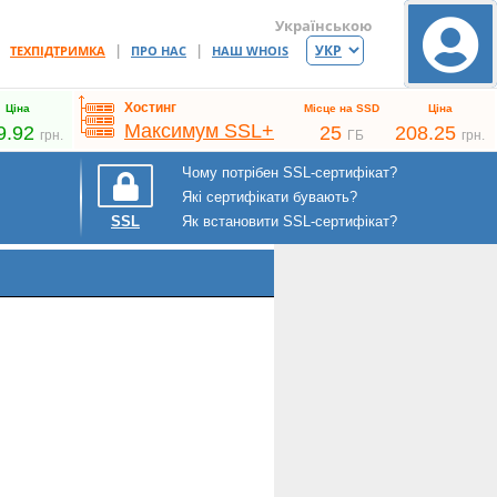
Українською
|
|
|
ТЕХПІДТРИМКА
ПРО НАС
НАШ WHOIS
Хостинг
Ціна
Місце на SSD
Ціна
Максимум SSL+
9.92
25
208.25
грн.
ГБ
грн.
Чому потрібен SSL-сертифікат?
Які сертифікати бувають?
Як встановити SSL-сертифікат?
SSL