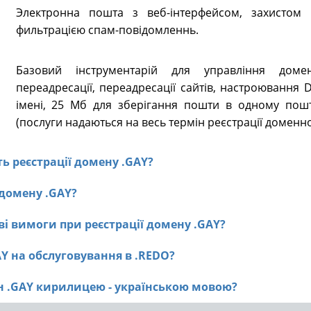
Электронна пошта з веб-інтерфейсом, захистом в
фильтрацією спам-повідомленнь.
Базовий інструментарій для управління доме
переадресації, переадресації сайтів, настроювання
імені, 25 Мб для зберігання пошти в одному пошт
(послуги надаються на весь термін реєстрації доменно
ть реєстрації домену .GAY?
 домену .GAY?
ві вимоги при реєстрації домену .GAY?
AY на обслуговування в .REDO?
ен .GAY кирилицею - українською мовою?