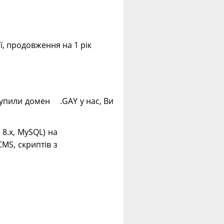
ії, продовження на 1 рік
 купили домен .GAY у нас, Ви
. 8.х, MySQL) на
CMS, скриптів з