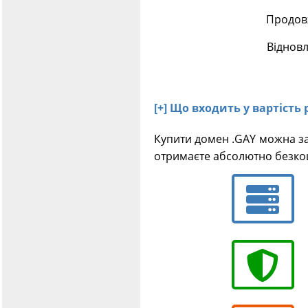
Продовж
Відновл
[+] Що входить у вартість 
Купити домен .GAY можна за
отримаєте абсолютно безкош