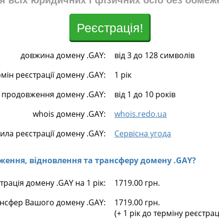
я всіх юридичних і фізичних осіб без обмеж
Реєстрація!
довжина домену .GAY:
від 3 до 128 символів
рмін реєстрації домену .GAY:
1 рік
 продовження домену .GAY:
від 1 до 10 років
whois домену .GAY:
whois.redo.ua
ила реєстрації домену .GAY:
Сервісна угода
овження, відновлення та трансферу домену .GAY?
трація домену .GAY на 1 рік:
1719.00 грн.
нсфер Вашого домену .GAY:
1719.00 грн.
(+ 1 рік до терміну реєстра