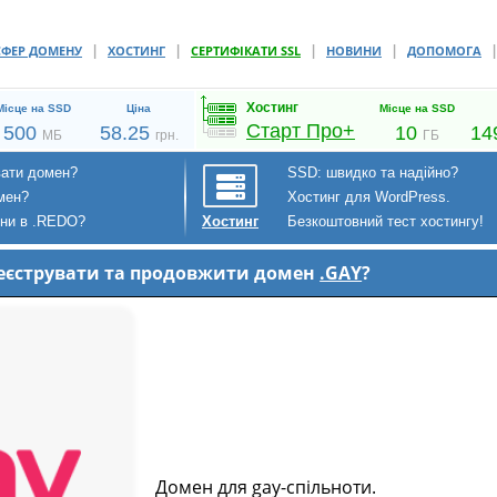
|
|
|
|
СФЕР ДОМЕНУ
ХОСТИНГ
СЕРТИФІКАТИ SSL
НОВИНИ
ДОПОМОГА
Хостинг
Місце на SSD
Ціна
Місце на SSD
Старт Про+
500
58.25
10
14
МБ
грн.
ГБ
вати домен?
SSD: швидко та надійно?
мен?
Хостинг для WordPress.
ени в .REDO?
Безкоштовний тест хостингу!
Хостинг
ареєструвати та продовжити домен
.GAY
?
Домен для gay-спільноти.