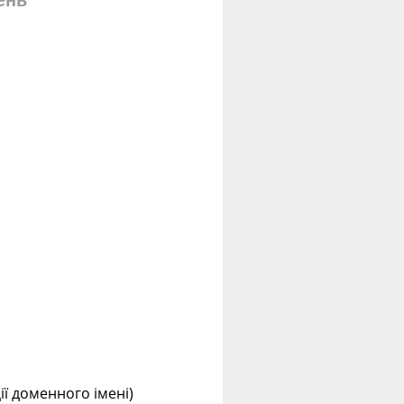
ень
ції доменного імені)