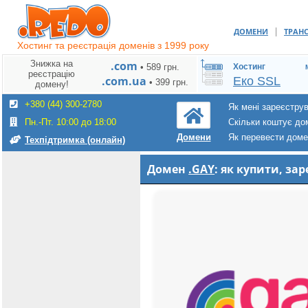
|
ДОМЕНИ
ТРАН
Хостинг та реєстрація доменів з 1999 року
Знижка на
.com
• 589 грн.
Хостинг
реєстрацію
.com.ua
Еко SSL
• 399 грн.
домену!
+380 (44) 300-2780
Як мені зареєстру
Пн.-Пт. 10:00 до 18:00
Скільки коштує до
Як перевести дом
Домени
Техпідтримка (онлайн)
Домен
.GAY
: як купити, з