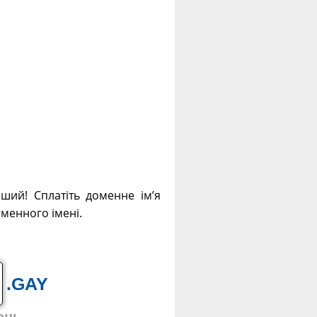
ший! Сплатіть доменне ім’я
оменного імені.
.GAY