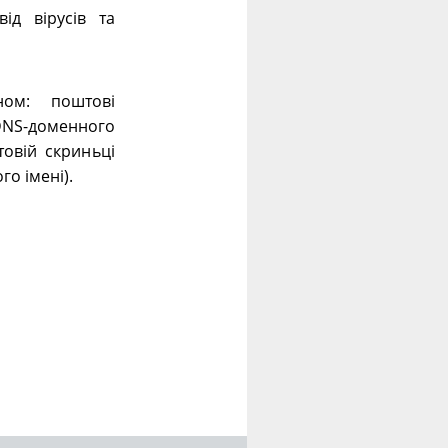
ід вірусів та
ном: поштові
 DNS-доменного
овій скриньці
го імені).