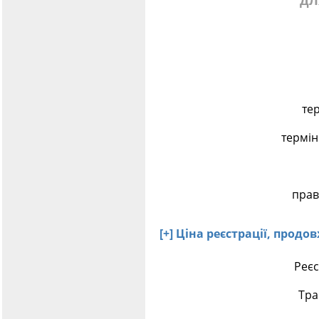
дл
те
термін
прав
[+] Ціна реєстрації, прод
Реєс
Тра