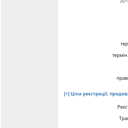
дл
тер
термін
прав
[+] Ціна реєстрації, прод
Реєс
Тра