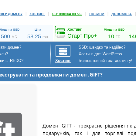
|
|
|
|
СФЕР ДОМЕНУ
ХОСТИНГ
СЕРТИФІКАТИ SSL
НОВИНИ
ДОПОМОГА
Хостинг
Місце на SSD
Ціна
Місце на SSD
Старт Про+
500
58.25
10
14
МБ
грн.
ГБ
вати домен?
SSD: швидко та надійно?
мен?
Хостинг для WordPress.
ени в .REDO?
Безкоштовний тест хостингу!
Хостинг
ареєструвати та продовжити домен
.GIFT
?
Домен .GIFT - прекрасне рішення як д
подарунків, так і для торгівлі по