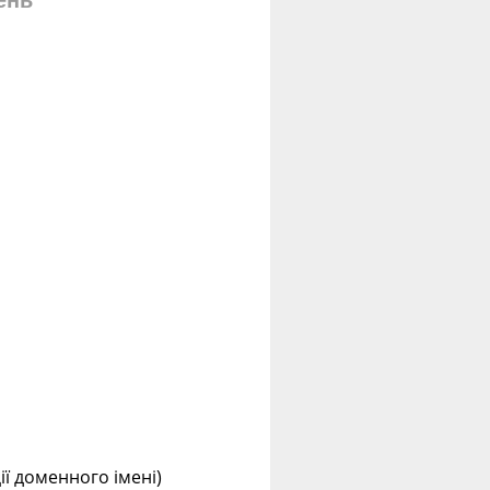
ень
ції доменного імені)