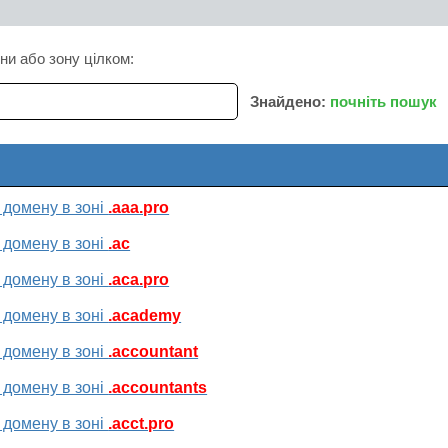
ни або зону цілком:
Знайдено:
почніть пошук
 домену в зоні
.aaa.pro
 домену в зоні
.ac
 домену в зоні
.aca.pro
 домену в зоні
.academy
 домену в зоні
.accountant
 домену в зоні
.accountants
 домену в зоні
.acct.pro