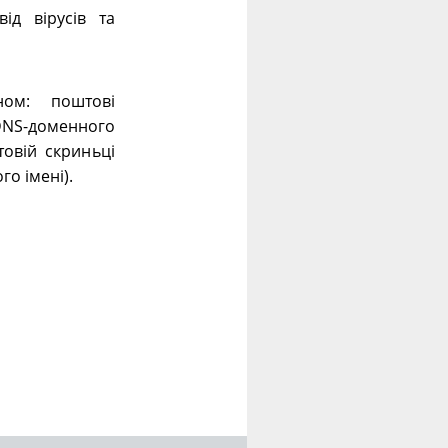
ід вірусів та
ном: поштові
 DNS-доменного
овій скриньці
го імені).