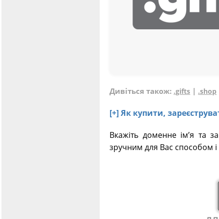
Дивіться також:
|
.gifts
.shop
[+] Як купити, зареєструв
Вкажіть доменне ім’я та з
зручним для Вас способом і 