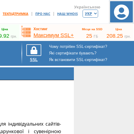
Українською
|
|
|
ТЕХПІДТРИМКА
ПРО НАС
НАШ WHOIS
Хостинг
Ціна
Місце на SSD
Ціна
Максимум SSL+
9.92
25
208.25
грн.
ГБ
грн.
Чому потрібен SSL-сертифікат?
Які сертифікати бувають?
Як встановити SSL-сертифікат?
SSL
ля індивідуальних сайтів-
дарункової і сувенірною