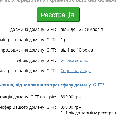
я всіх юридичних і фізичних осіб без обмеж
Реєстрація!
довжина домену .GIFT:
від 3 до 128 символів
мін реєстрації домену .GIFT:
1 рік
 продовження домену .GIFT:
від 1 до 10 років
whois домену .GIFT:
whois.redo.ua
ила реєстрації домену .GIFT:
Сервісна угода
овження, відновлення та трансферу домену .GIFT?
трація домену .GIFT на 1 рік:
899.00 грн.
нсфер Вашого домену .GIFT:
899.00 грн.
(+ 1 рік до терміну реєстра