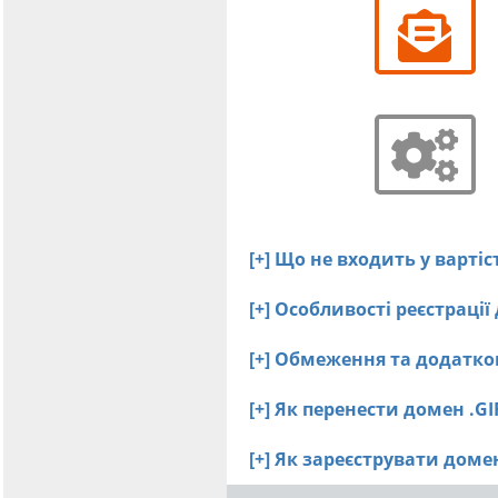
[+] Що не входить у вартіс
[+] Особливості реєстрації
[+] Обмеження та додатков
[+] Як перенести домен .G
[+] Як зареєструвати дом