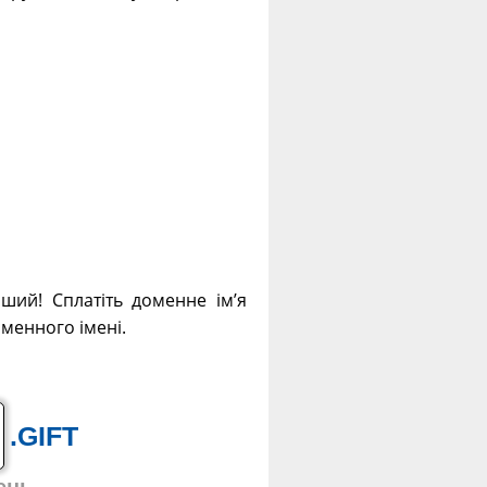
нший! Сплатіть доменне ім’я
оменного імені.
.GIFT