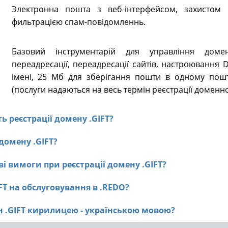
Электронна пошта з веб-інтерфейсом, захистом в
фильтрацією спам-повідомленнь.
Базовий інструментарій для управління доме
переадресації, переадресації сайтів, настроювання
імені, 25 Мб для зберігання пошти в одному пошт
(послуги надаються на весь термін реєстрації доменно
ть реєстрації домену .GIFT?
 домену .GIFT?
і вимоги при реєстрації домену .GIFT?
IFT на обслуговування в .REDO?
ен .GIFT кирилицею - українською мовою?