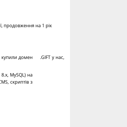
ії, продовження на 1 рік
і купили домен .GIFT у нас,
. 8.х, MySQL) на
CMS, скриптів з