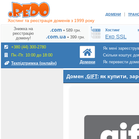
|
ДОМЕНИ
ТРАН
Хостинг та реєстрація доменів з 1999 року
Знижка на
.com
• 589 грн.
Хостинг
реєстрацію
.com.ua
Еко SSL
• 399 грн.
домену!
+380 (44) 300-2780
Як мені зареєстру
Пн.-Пт. 10:00 до 18:00
Скільки коштує до
Як перевести дом
Домени
Техпідтримка (онлайн)
Домен
.GIFT
: як купити, з