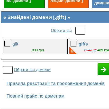
Всі домени
Акційні домени
⟫
⟫
домен
Знайдені домени [.gift]
Обрати всі
gift
gifts
899 грн
2199.00
489 гр
-%
Обрати всі
домени
Правила реєстрації та продовження доменів
Повний прайс по доменам