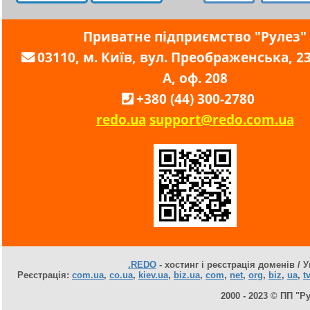
Приватне підприємство "Рулез"
03110, м. Київ, вул. Преображенська, 23,
А, оф. 208
+380 (44) 300-2780
redo.ua
support@redo.com.ua
.REDO
- хостинг і реєстрація доменів / У
Реєстрація:
com.ua
,
co.ua
,
kiev.ua
,
biz.ua
,
com
,
net
,
org
,
biz
,
ua
,
tv
2000 - 2023 © ПП "Р