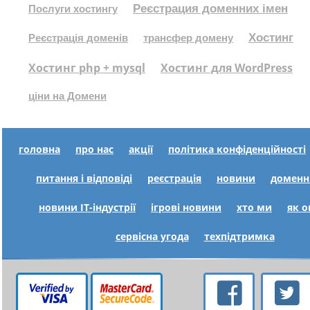
Реєстрация доменних імен
Послуги хостингу
Хостинг
Реєстрація доменів
трансфер домену
Хостинг php + mysql
Хостинг для WordPress
ціни на Домени
головна
про нас
акції
політика конфіденційності
питання і відповіді
реєстрація
новини
доменн
новини IT-індустрії
ігрові новини
хто ми
як 
сервісна угода
техпідтримка