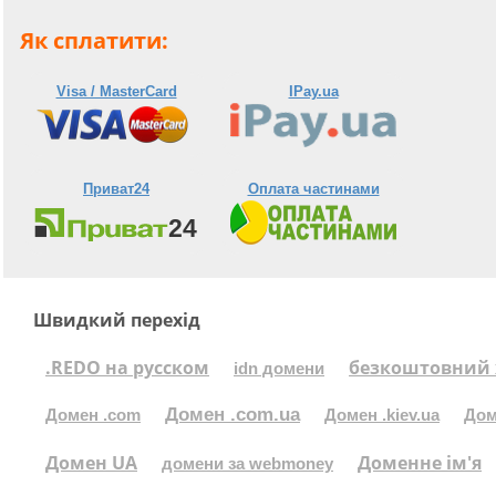
Як сплатити:
Visa / MasterCard
IPay.ua
Приват24
Оплата частинами
Швидкий перехід
.REDO на русском
безкоштовний 
idn домени
Домен .com.ua
Домен .com
Домен .kiev.ua
Дом
Домен UA
Доменне ім'я
домени за webmoney