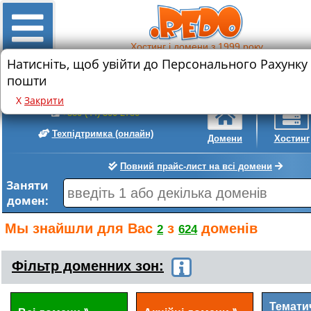
Хостинг і домени з 1999 року
Натисніть, щоб увійти до Персонального Рахунку
Знижка на реєстрацію нового домену
пошти
.com
.com.ua
• 589 грн.
• 399 грн.
Х
Закрити
+380 (44) 300-2780
Техпідтримка
(онлайн)
Домени
Хостинг
Повний прайс-лист на всі домени
Заняти
домен:
Мы знайшли для Вас
з
доменів
2
624
Фільтр доменних зон:
Темати