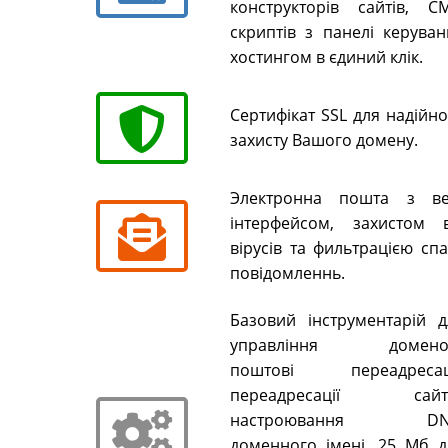
конструкторів сайтів, CM
скриптів з панелі керуван
хостингом в єдиний клік.
Сертифікат SSL для надійн
захисту Вашого домену.
Электронна пошта з ве
інтерфейсом, захистом в
вірусів та фильтрацією сп
повідомленнь.
Базовий інструментарій д
управління домено
поштові переадресаці
переадресації сайті
настроювання DN
доменного імені, 25 Мб д