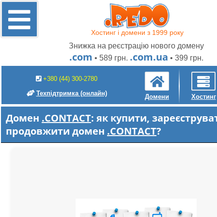
Хостинг і домени з 1999 року
Знижка на реєстрацію нового домену
.com
.com.ua
• 589 грн.
• 399 грн.
+380 (44) 300-2780
Техпідтримка
(онлайн)
Домени
Хостинг
Домен
.CONTACT
: як купити, зареєструва
продовжити домен
.CONTACT
?