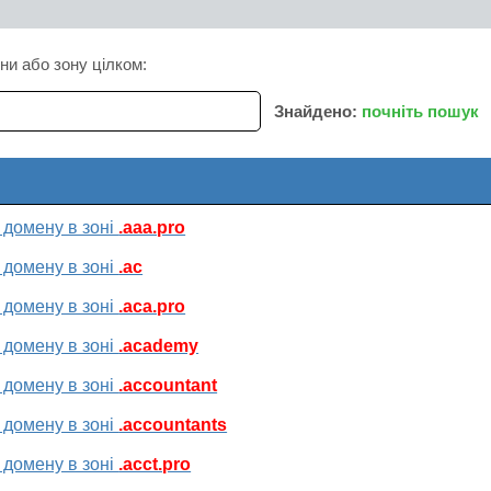
ни або зону цілком:
Знайдено:
почніть пошук
 домену в зоні
.aaa.pro
 домену в зоні
.ac
 домену в зоні
.aca.pro
 домену в зоні
.academy
 домену в зоні
.accountant
 домену в зоні
.accountants
 домену в зоні
.acct.pro