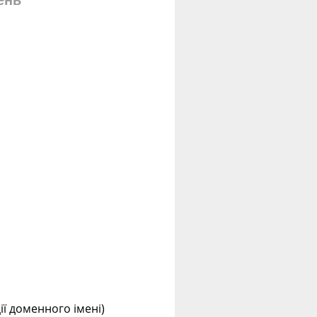
ень
ції доменного імені)