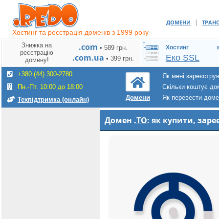
|
ДОМЕНИ
ТРАН
Хостинг та реєстрація доменів з 1999 року
Знижка на
.com
• 589 грн.
Хостинг
реєстрацію
.com.ua
Еко SSL
• 399 грн.
домену!
+380 (44) 300-2780
Як мені зареєстру
Пн.-Пт. 10:00 до 18:00
Скільки коштує до
Як перевести дом
Домени
Техпідтримка (онлайн)
Домен
.TO
: як купити, за