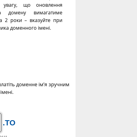
ть увагу, що оновлення
ка домену вимагатиме
 2 роки – вказуйте при
сника доменного імені.
платіть доменне ім’я зручним
імені.
.TO