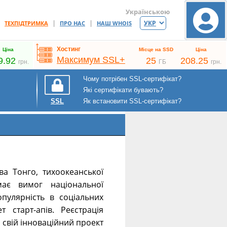
Українською
|
|
|
ТЕХПІДТРИМКА
ПРО НАС
НАШ WHOIS
Хостинг
Ціна
Місце на SSD
Ціна
Максимум SSL+
9.92
25
208.25
грн.
ГБ
грн.
Чому потрібен SSL-сертифікат?
Які сертифікати бувають?
Як встановити SSL-сертифікат?
SSL
ва Тонго, тихоокеанської
ає вимог національної
пулярність в соціальних
т старт-апів. Реєстрація
о свій інноваційний проект