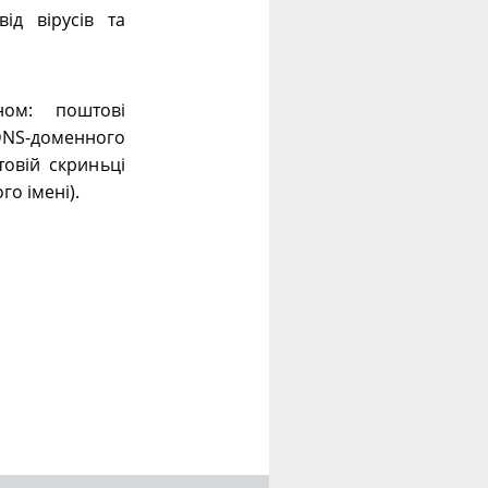
ід вірусів та
ном: поштові
 DNS-доменного
овій скриньці
го імені).