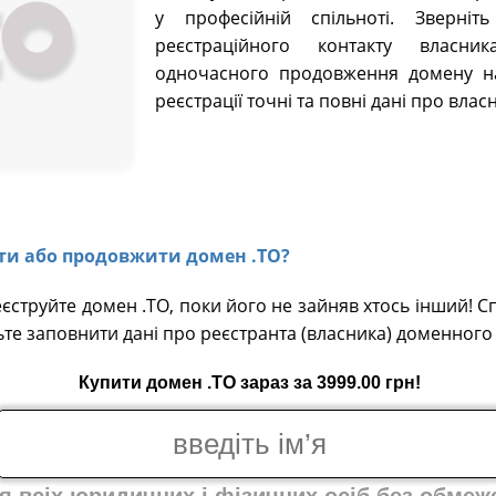
у професійній спільноті. Зверні
реєстраційного контакту власни
одночасного продовження домену на
реєстрації точні та повні дані про вла
вати або продовжити домен .TO?
еєструйте домен .TO, поки його не зайняв хтось інший! С
ьте заповнити дані про реєстранта (власника) доменного 
Купити домен .TO зараз за 3999.00 грн!