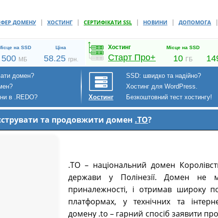
|
|
|
|
СФЕР ДОМЕНУ
ХОСТИНГ
СЕРТИФІКАТИ SSL
НОВИНИ
ДОПОМОГА
Хостинг
Місце на SSD
Ціна
Місце на SSD
Старт Про+
500
58.25
10
14
МБ
грн.
ГБ
вати домен?
SSD: швидко та надійно?
мен?
Хостинг для WordPress.
ени в .REDO?
Безкоштовний тест хостингу!
Хостинг
реєструвати та продовжити домен
.TO
?
.TO – національний домен Королівст
держави у Полінезії. Домен не м
приналежності, і отримав широку по
платформах, у технічних та інтерне
домену .to – гарний спосіб заявити пр