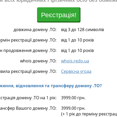
я всіх юридичних і фізичних осіб без обмеж
Реєстрація!
довжина домену .TO:
від 3 до 128 символів
ермін реєстрації домену .TO:
від 1 до 10 років
ін продовження домену .TO:
від 1 до 10 років
whois домену .TO:
whois.redo.ua
вила реєстрації домену .TO:
Сервісна угода
овження, відновлення та трансферу домену .TO?
страція домену .TO на 1 рік:
3999.00 грн.
ансфер Вашого домену .TO:
3999.00 грн.
(+ 1 рік до терміну реєстра