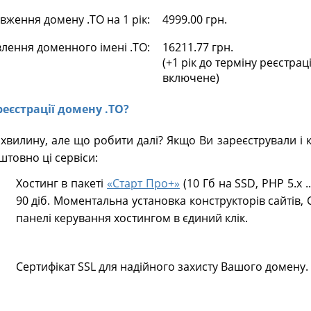
ження домену .TO на 1 рік:
4999.00 грн.
влення доменного імені .TO:
16211.77 грн.
(+1 рік до терміну реєстрац
включене)
реєстрації домену .TO?
хвилину, але що робити далі? Якщо Ви зареєстрували і
товно ці сервіси:
Хостинг в пакеті
«Старт Про+»
(10 Гб на SSD, PHP 5.х .
90 діб. Моментальна установка конструкторів сайтів, 
панелі керування хостингом в єдиний клік.
Сертифікат SSL для надійного захисту Вашого домену.