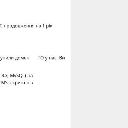
ії, продовження на 1 рік
 купили домен .TO у нас, Ви
. 8.х, MySQL) на
CMS, скриптів з