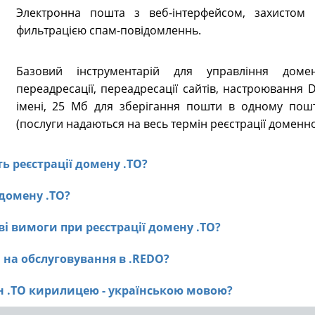
Электронна пошта з веб-інтерфейсом, захистом в
фильтрацією спам-повідомленнь.
Базовий інструментарій для управління доме
переадресації, переадресації сайтів, настроювання
імені, 25 Мб для зберігання пошти в одному пошт
(послуги надаються на весь термін реєстрації доменно
ть реєстрації домену .TO?
 домену .TO?
ві вимоги при реєстрації домену .TO?
O на обслуговування в .REDO?
ен .TO кирилицею - українською мовою?