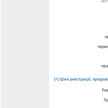
дл
т
терм
пра
[+] Ціна реєстрації, прод
Реє
Тр