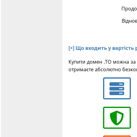
Продов
Відно
[+] Що входить у вартість 
Купити домен .TO можна за 
отримаєте абсолютно безкош