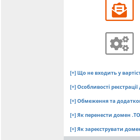
[+] Що не входить у вартіс
[+] Особливості реєстрації
[+] Обмеження та додатко
[+] Як перенести домен .T
[+] Як зареєструвати дом