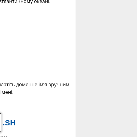
Атлантичному океані.
платіть доменне ім’я зручним
імені.
.SH