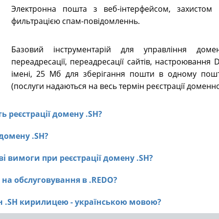
Электронна пошта з веб-інтерфейсом, захистом в
фильтрацією спам-повідомленнь.
Базовий інструментарій для управління доме
переадресації, переадресації сайтів, настроювання
імені, 25 Мб для зберігання пошти в одному пошт
(послуги надаються на весь термін реєстрації доменно
ть реєстрації домену .SH?
 домену .SH?
і вимоги при реєстрації домену .SH?
H на обслуговування в .REDO?
ен .SH кирилицею - українською мовою?