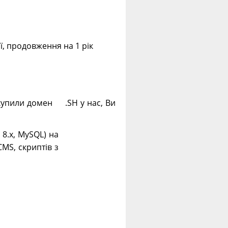
ії, продовження на 1 рік
 купили домен .SH у нас, Ви
. 8.х, MySQL) на
CMS, скриптів з