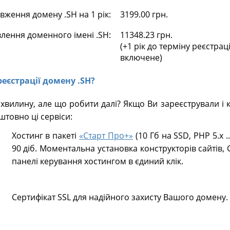
ження домену .SH на 1 рік:
3199.00 грн.
влення доменного імені .SH:
11348.23 грн.
(+1 рік до терміну реєстрац
включене)
реєстрації домену .SH?
хвилину, але що робити далі? Якщо Ви зареєстрували і
товно ці сервіси:
Хостинг в пакеті
«Старт Про+»
(10 Гб на SSD, PHP 5.х .
90 діб. Моментальна установка конструкторів сайтів, 
панелі керування хостингом в єдиний клік.
Сертифікат SSL для надійного захисту Вашого домену.