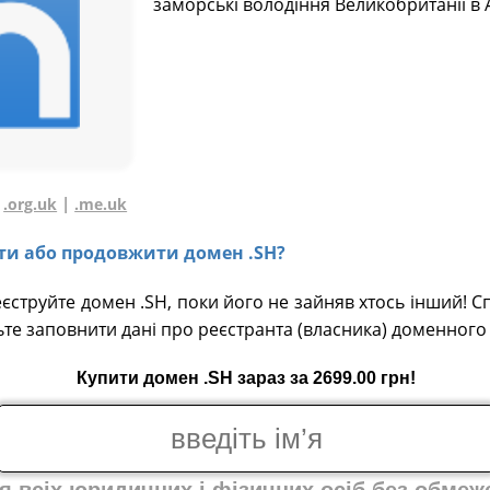
заморські володіння Великобританії в 
|
|
.org.uk
.me.uk
вати або продовжити домен .SH?
еєструйте домен .SH, поки його не зайняв хтось інший! С
ьте заповнити дані про реєстранта (власника) доменного 
Купити домен .SH зараз за 2699.00 грн!