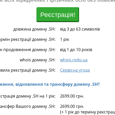
я всіх юридичних і фізичних осіб без обмеж
Реєстрація!
довжина домену .SH:
від 3 до 63 символів
ермін реєстрації домену .SH:
1 рік
ін продовження домену .SH:
від 1 до 10 років
whois домену .SH:
whois.redo.ua
вила реєстрації домену .SH:
Сервісна угода
овження, відновлення та трансферу домену .SH?
страція домену .SH на 1 рік:
2699.00 грн.
ансфер Вашого домену .SH:
2699.00 грн.
(+ 1 рік до терміну реєстра