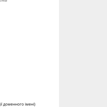
ень
ції доменного імені)