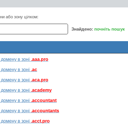
ни або зону цілком:
Знайдено:
почніть пошук
 домену в зоні
.aaa.pro
 домену в зоні
.ac
 домену в зоні
.aca.pro
 домену в зоні
.academy
 домену в зоні
.accountant
 домену в зоні
.accountants
 домену в зоні
.acct.pro