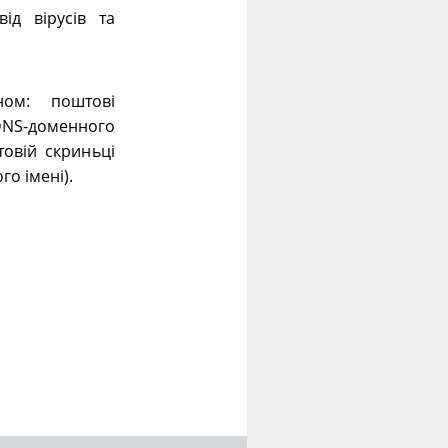
ід вірусів та
ном: поштові
 DNS-доменного
овій скриньці
го імені).