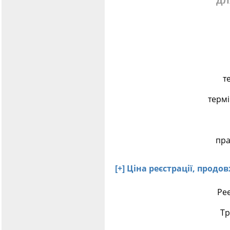
дл
т
терм
пра
[+] Ціна реєстрації, прод
Реє
Тр