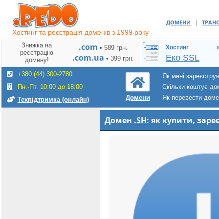
|
ДОМЕНИ
ТРАН
Хостинг та реєстрація доменів з 1999 року
Знижка на
.com
• 589 грн.
Хостинг
реєстрацію
.com.ua
Еко SSL
• 399 грн.
домену!
+380 (44) 300-2780
Як мені зареєстру
Пн.-Пт. 10:00 до 18:00
Скільки коштує до
Як перевести дом
Домени
Техпідтримка (онлайн)
Домен
.SH
: як купити, зар