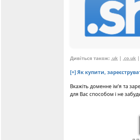
Дивіться також:
|
.uk
.co.uk
[+] Як купити, зареєстру
Вкажіть доменне ім’я та зар
для Вас способом і не забуд