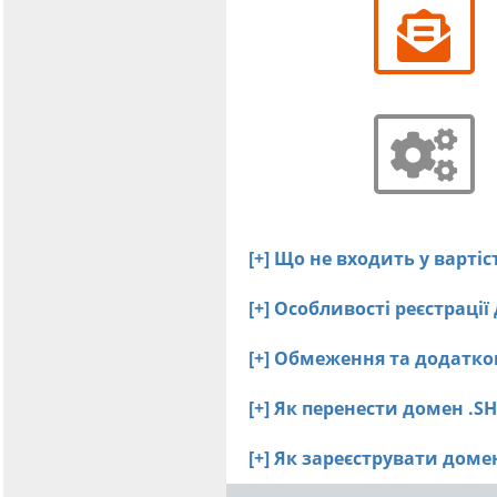
[+] Що не входить у вартіс
[+] Особливості реєстрації
[+] Обмеження та додатков
[+] Як перенести домен .S
[+] Як зареєструвати дом