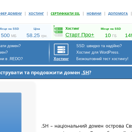
|
|
|
|
СФЕР ДОМЕНУ
ХОСТИНГ
СЕРТИФІКАТИ SSL
НОВИНИ
ДОПОМОГА
Хостинг
Місце на SSD
Ціна
Місце на SSD
Старт Про+
500
58.25
10
14
МБ
грн.
ГБ
вати домен?
SSD: швидко та надійно?
мен?
Хостинг для WordPress.
ени в .REDO?
Безкоштовний тест хостингу!
Хостинг
еєструвати та продовжити домен
.SH
?
.SH – національний домен острова Свя