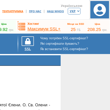
Українською
|
|
|
ТЕХПІДТРИМКА
ПРО НАС
НАШ WHOIS
Хостинг
Ціна
Місце на SSD
Ціна
Максимум SSL+
9.92
25
208.25
грн.
ГБ
грн.
Чому потрібен SSL-сертифікат?
Які сертифікати бувають?
Як встановити SSL-сертифікат?
SSL
тої Єлени. О. Св. Олени -