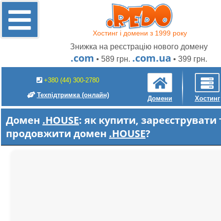
Хостинг і домени з 1999 року
Знижка на реєстрацію нового домену
.com
.com.ua
• 589 грн.
• 399 грн.
+380 (44) 300-2780
Техпідтримка
(онлайн)
Домени
Хостинг
Домен
.HOUSE
: як купити, зареєструвати 
продовжити домен
.HOUSE
?