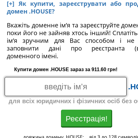
[+] Як купити, зареєструвати або пр
домен .HOUSE?
Вкажіть доменне ім’я та зареєструйте доме
поки його не зайняв хтось інший! Сплатіт
ім’я зручним для Вас способом і не 
заповнити дані про реєстранта (в
доменного імені.
Купити домен .HOUSE зараз за 911.60 грн!
.H
для всіх юридичних і фізичних осіб без 
Реєстрація!
довжина домену .HOUSE:
від 3 до 128 символі