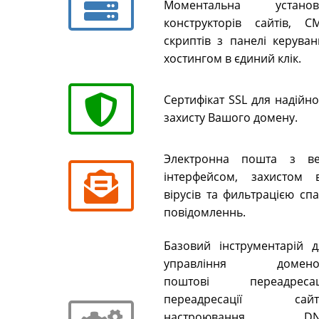
Моментальна установ
конструкторів сайтів, CM
скриптів з панелі керуван
хостингом в єдиний клік.
Сертифікат SSL для надійн
захисту Вашого домену.
Электронна пошта з ве
інтерфейсом, захистом в
вірусів та фильтрацією сп
повідомленнь.
Базовий інструментарій д
управління домено
поштові переадресаці
переадресації сайті
настроювання DN