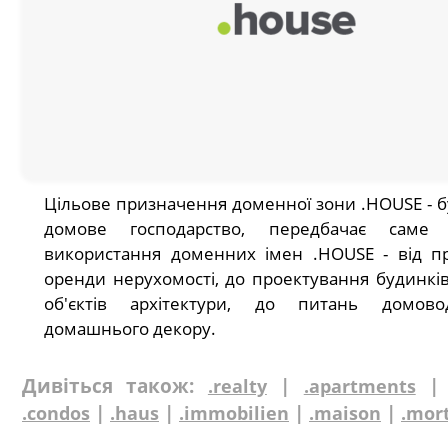
Цільове призначення доменної зони .HOUSE - б
домове господарство, передбачає саме
використання доменних імен .HOUSE - від п
оренди нерухомості, до проектування будинків
об'єктів архітектури, до питань домово
домашнього декору.
Дивіться також:
|
.realty
.apartments
|
|
|
|
.condos
.haus
.immobilien
.maison
.mor