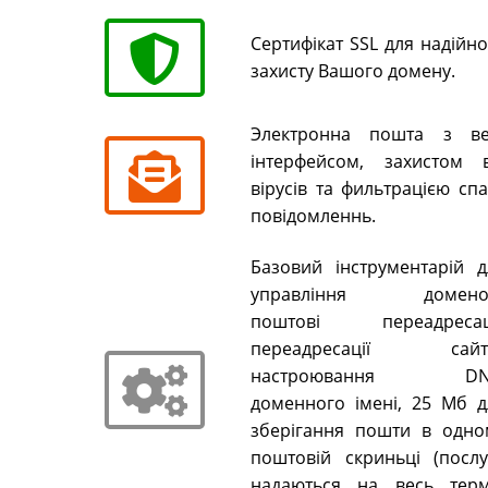
Сертифікат SSL для надійн
захисту Вашого домену.
Электронна пошта з ве
інтерфейсом, захистом в
вірусів та фильтрацією сп
повідомленнь.
Базовий інструментарій д
управління домено
поштові переадресаці
переадресації сайті
настроювання DN
доменного імені, 25 Мб д
зберігання пошти в одно
поштовій скриньці (послу
надаються на весь терм