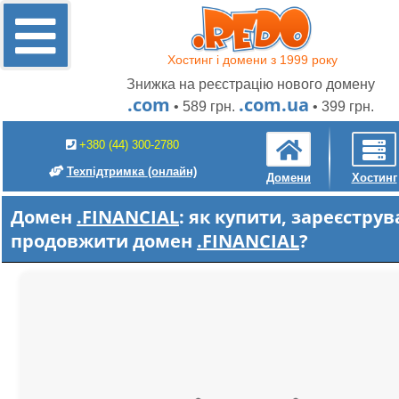
Хостинг і домени з 1999 року
Знижка на реєстрацію нового домену
.com
.com.ua
• 589 грн.
• 399 грн.
+380 (44) 300-2780
Техпідтримка
(онлайн)
Домени
Хостинг
Домен
.FINANCIAL
: як купити, зареєструв
продовжити домен
.FINANCIAL
?