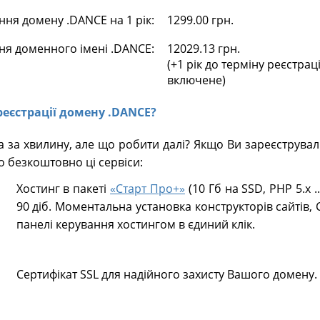
ня домену .DANCE на 1 рік:
1299.00 грн.
ня доменного імені .DANCE:
12029.13 грн.
(+1 рік до терміну реєстрац
включене)
 реєстрації домену .DANCE?
 за хвилину, але що робити далі? Якщо Ви зареєструва
о безкоштовно ці сервіси:
Хостинг в пакеті
«Старт Про+»
(10 Гб на SSD, PHP 5.х .
90 діб. Моментальна установка конструкторів сайтів, 
панелі керування хостингом в єдиний клік.
Сертифікат SSL для надійного захисту Вашого домену.