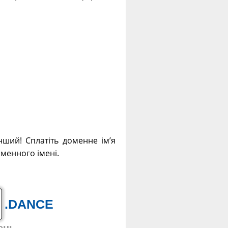
нший! Сплатіть доменне ім’я
оменного імені.
.DANCE