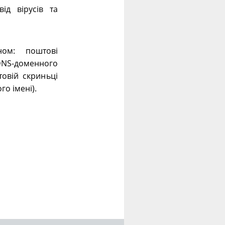
ід вірусів та
ном: поштові
 DNS-доменного
овій скриньці
го імені).