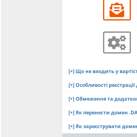
[+] Що не входить у варті
[+] Особливості реєстраці
[+] Обмеження та додатко
[+] Як перенести домен .D
[+] Як зареєструвати дом