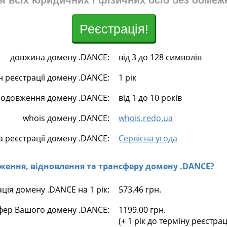
я всіх юридичних і фізичних осіб без обмеж
Реєстрація!
довжина домену .DANCE:
від 3 до 128 символів
н реєстрації домену .DANCE:
1 рік
родовження домену .DANCE:
від 1 до 10 років
whois домену .DANCE:
whois.redo.ua
 реєстрації домену .DANCE:
Сервісна угода
овження, відновлення та трансферу домену .DANCE?
ція домену .DANCE на 1 рік:
573.46 грн.
фер Вашого домену .DANCE:
1199.00 грн.
(+ 1 рік до терміну реєстра