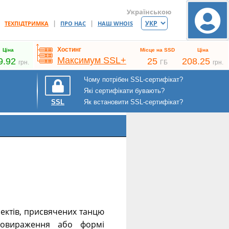
Українською
|
|
|
ТЕХПІДТРИМКА
ПРО НАС
НАШ WHOIS
Хостинг
Ціна
Місце на SSD
Ціна
Максимум SSL+
9.92
25
208.25
грн.
ГБ
грн.
Чому потрібен SSL-сертифікат?
Які сертифікати бувають?
Як встановити SSL-сертифікат?
SSL
ектів, присвячених танцю
мовираження або формі