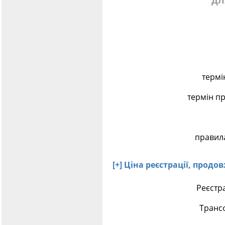
дл
термі
термін п
правила
[+] Ціна реєстрації, прод
Реєстра
Транс