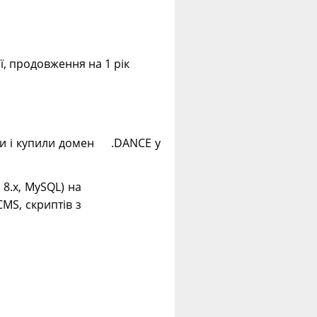
ії, продовження на 1 рік
ли і купили домен .DANCE у
. 8.х, MySQL) на
CMS, скриптів з