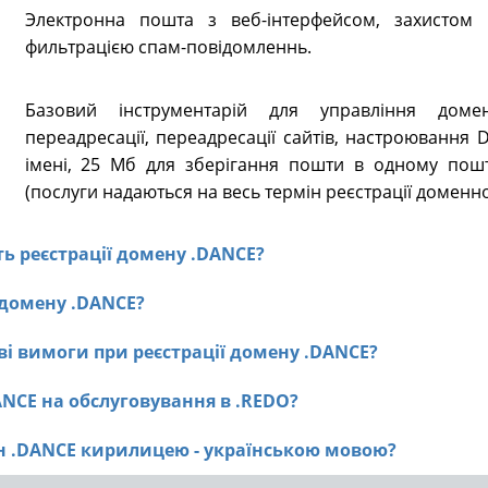
Электронна пошта з веб-інтерфейсом, захистом в
фильтрацією спам-повідомленнь.
Базовий інструментарій для управління доме
переадресації, переадресації сайтів, настроювання
імені, 25 Мб для зберігання пошти в одному пошт
(послуги надаються на весь термін реєстрації доменно
сть реєстрації домену .DANCE?
ї домену .DANCE?
ві вимоги при реєстрації домену .DANCE?
ANCE на обслуговування в .REDO?
ен .DANCE кирилицею - українською мовою?