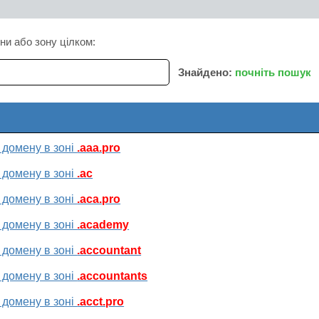
ни або зону цілком:
Знайдено:
почніть пошук
 домену в зоні
.aaa.pro
 домену в зоні
.ac
 домену в зоні
.aca.pro
 домену в зоні
.academy
 домену в зоні
.accountant
 домену в зоні
.accountants
 домену в зоні
.acct.pro