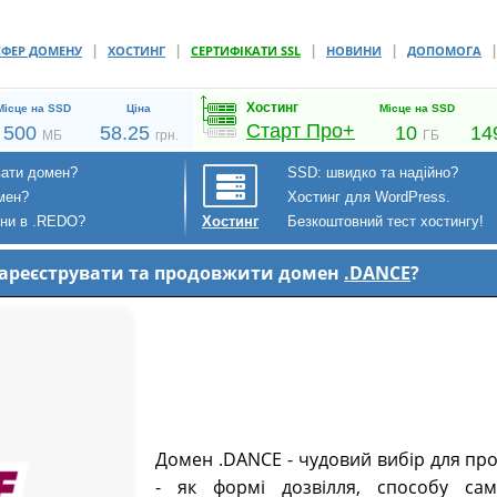
|
|
|
|
СФЕР ДОМЕНУ
ХОСТИНГ
СЕРТИФІКАТИ SSL
НОВИНИ
ДОПОМОГА
Хостинг
Місце на SSD
Ціна
Місце на SSD
Старт Про+
500
58.25
10
14
МБ
грн.
ГБ
вати домен?
SSD: швидко та надійно?
мен?
Хостинг для WordPress.
ени в .REDO?
Безкоштовний тест хостингу!
Хостинг
 зареєструвати та продовжити домен
.DANCE
?
Домен .DANCE - чудовий вибір для про
- як формі дозвілля, способу са