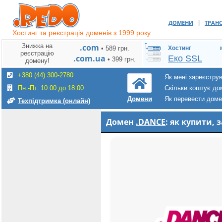
|
ДОМЕНИ
ТРАН
Хостинг та реєстрація доменів з 1999 року
Знижка на
.com
• 589 грн.
Хостинг
реєстрацію
.com.ua
Еко SSL
• 399 грн.
домену!
+380 (44) 300-2780
Як мені зареєстру
Пн.-Пт. 10:00 до 18:00
Скільки коштує до
Як перевести дом
Домени
Техпідтримка (онлайн)
Домен
.DANCE
: як купити,