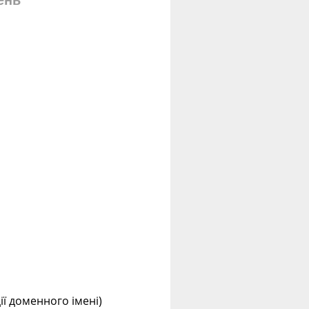
ень
ції доменного імені)