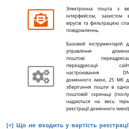
Электронна пошта з ве
інтерфейсом, захистом в
вірусів та фильтрацією сп
повідомленнь.
Базовий інструментарій д
управління домено
поштові переадресаці
переадресації сайті
настроювання DN
доменного імені, 25 Мб д
зберігання пошти в одно
поштовій скриньці (послу
надаються на весь терм
реєстрації доменного імені)
[+] Що не входить у вартість реєстрац