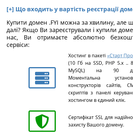
[+] Що входить у вартість реєстрації дом
Купити домен .FYI можна за хвилину, але 
далі? Якщо Ви зареєстрували і купили дом
нас, Ви отримаєте абсолютно безкош
сервіси:
Хостинг в пакеті
«Старт Про
(10 Гб на SSD, PHP 5.х .. 8
MySQL) на 90 ді
Моментальна установ
конструкторів сайтів, CM
скриптів з панелі керуван
хостингом в єдиний клік.
Сертифікат SSL для надійн
захисту Вашого домену.