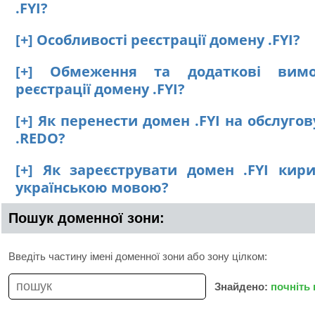
.FYI?
[+] Особливості реєстрації домену .FYI?
[+] Обмеження та додаткові вим
реєстрації домену .FYI?
[+] Як перенести домен .FYI на обслуго
.REDO?
[+] Як зареєструвати домен .FYI кир
українською мовою?
Пошук доменної зони:
Введіть частину імені доменної зони або зону цілком:
Знайдено:
почніть