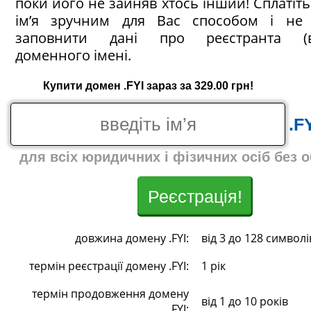
поки його не зайняв хтось інший! Сплатіт
ім’я зручним для Вас способом і не 
заповнити дані про реєстранта (в
доменного імені.
Купити домен .FYI зараз за 329.00 грн!
.F
для всіх юридичних і фізичних осіб без 
Реєстрація!
довжина домену .FYI:
від 3 до 128 символі
термін реєстрації домену .FYI:
1 рік
термін продовження домену
від 1 до 10 років
.FYI: