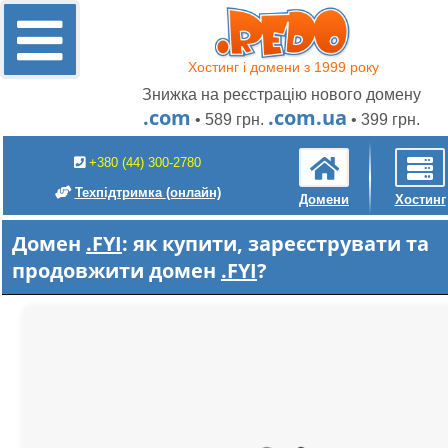
Хостинг і домени з 1999 року
Знижка на реєстрацію нового домену
.com
.com.ua
• 589 грн.
• 399 грн.
+380 (44) 300-2780
Техпідтримка
(онлайн)
Домени
Хостинг
Домен
.FYI
: як купити, зареєструвати та
продовжити домен
.FYI
?