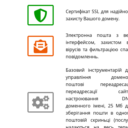
Сертифікат SSL для надійн
захисту Вашого домену.
Электронна пошта з ве
інтерфейсом, захистом в
вірусів та фильтрацією сп
повідомленнь.
Базовий інструментарій д
управління домено
поштові переадресаці
переадресації сайті
настроювання DN
доменного імені, 25 Мб д
зберігання пошти в одно
поштовій скриньці (послу
надаються на весь терм