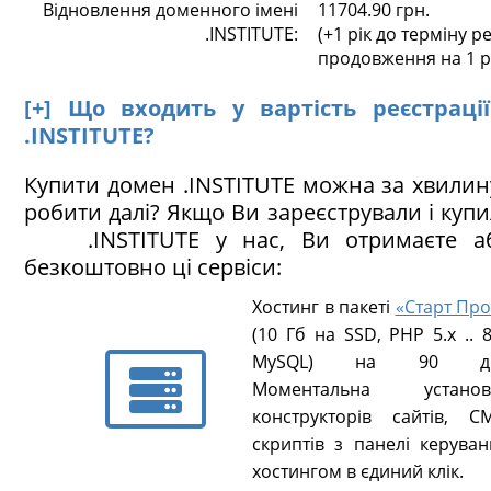
Відновлення доменного імені
11704.90 грн.
.INSTITUTE:
(+1 рік до терміну ре
продовження на 1 р
[+] Що входить у вартість реєстраці
.INSTITUTE?
Купити домен .INSTITUTE можна за хвилин
робити далі? Якщо Ви зареєстрували і куп
.INSTITUTE у нас, Ви отримаєте а
безкоштовно ці сервіси:
Хостинг в пакеті
«Старт Про
(10 Гб на SSD, PHP 5.х .. 8
MySQL) на 90 ді
Моментальна установ
конструкторів сайтів, CM
скриптів з панелі керуван
хостингом в єдиний клік.