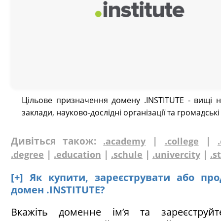
Цільове призначення домену .INSTITUTE - вищі н
заклади, науково-дослідні організації та громадські
Дивіться також:
|
|
.academy
.college
|
|
|
|
.degree
.education
.schule
.univercity
.s
[+] Як купити, зареєструвати або пр
домен .INSTITUTE?
Вкажіть доменне ім’я та зареєструй