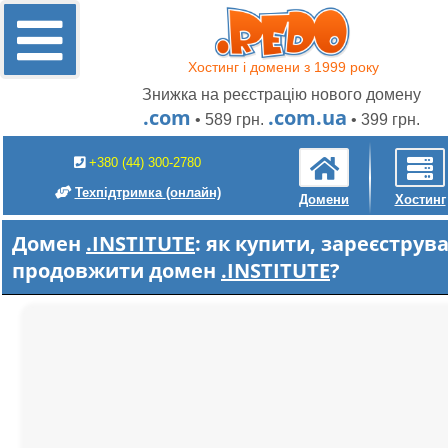
Хостинг і домени з 1999 року
Знижка на реєстрацію нового домену
.com
.com.ua
• 589 грн.
• 399 грн.
+380 (44) 300-2780
Техпідтримка
(онлайн)
Домени
Хостинг
Домен
.INSTITUTE
: як купити, зареєструв
продовжити домен
.INSTITUTE
?