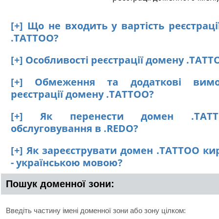
[+] Що не входить у вартість реєстрац
.TATTOO?
[+] Особливості реєстрації домену .TATT
[+] Обмеження та додаткові вим
реєстрації домену .TATTOO?
[+] Як перенести домен .TAT
обслуговування в .REDO?
[+] Як зареєструвати домен .TATTOO к
- українською мовою?
Пошук доменної зони:
Введіть частину імені доменної зони або зону цілком: