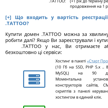
.TATTOO:
(+1 рік до терміну ре
продовження на 1 р
[+] Що входить у вартість реєстраці
.TATTOO?
Купити домен .TATTOO можна за хвилину
робити далі? Якщо Ви зареєстрували і куп
.TATTOO у нас, Ви отримаєте аб
безкоштовно ці сервіси:
Хостинг в пакеті
«Старт Про
(10 Гб на SSD, PHP 5.х .. 8
MySQL) на 90 ді
Моментальна установ
конструкторів сайтів, CM
скриптів з панелі керуван
хостингом в єдиний клік.