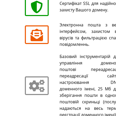
Сертифікат SSL для надійн
захисту Вашого домену.
Электронна пошта з ве
інтерфейсом, захистом в
вірусів та фильтрацією сп
повідомленнь.
Базовий інструментарій д
управління домено
поштові переадресаці
переадресації сайті
настроювання DN
доменного імені, 25 Мб д
зберігання пошти в одно
поштовій скриньці (послу
надаються на весь терм
реєстрації доменного імені)