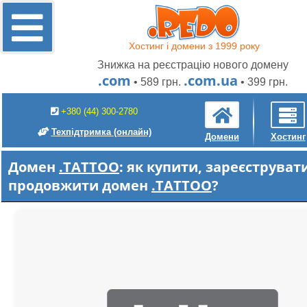
Хостинг і домени з 1999 року
Знижка на реєстрацію нового домену
.com
.com.ua
• 589 грн.
• 399 грн.
+380 (44) 300-2780
Техпідтримка
(онлайн)
Домени
Хостинг
Домен
.TATTOO
: як купити, зареєструват
продовжити домен
.TATTOO
?