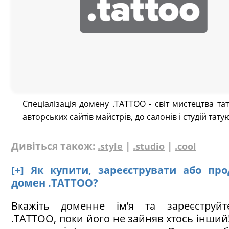
Спеціалізація домену .TATTOO - світ мистецтва тат
авторських сайтів майстрів, до салонів і студій тату
Дивіться також:
|
|
.style
.studio
.cool
[+] Як купити, зареєструвати або пр
домен .TATTOO?
Вкажіть доменне ім’я та зареєструй
.TATTOO, поки його не зайняв хтось інший!