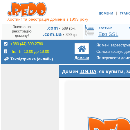
|
ДОМЕНИ
ТРАН
Хостинг та реєстрація доменів з 1999 року
Знижка на
.com
• 589 грн.
Хостинг
реєстрацію
.com.ua
Еко SSL
• 399 грн.
домену!
+380 (44) 300-2780
Як мені зареєстру
Пн.-Пт. 10:00 до 18:00
Скільки коштує до
Як перевести дом
Домени
Техпідтримка (онлайн)
Домен
.DN.UA
: як купити,