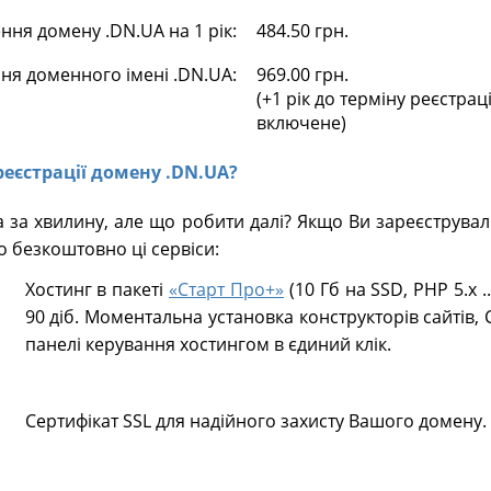
ня домену .DN.UA на 1 рік:
484.50 грн.
ня доменного імені .DN.UA:
969.00 грн.
(+1 рік до терміну реєстрац
включене)
 реєстрації домену .DN.UA?
 за хвилину, але що робити далі? Якщо Ви зареєструва
о безкоштовно ці сервіси:
Хостинг в пакеті
«Старт Про+»
(10 Гб на SSD, PHP 5.х .
90 діб. Моментальна установка конструкторів сайтів, 
панелі керування хостингом в єдиний клік.
Сертифікат SSL для надійного захисту Вашого домену.