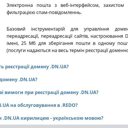
Электронна пошта з веб-інтерфейсом, захистом в
фильтрацією спам-повідомленнь.
Базовий інструментарій для управління доме
переадресації, переадресації сайтів, настроювання
імені, 25 Мб для зберігання пошти в одному пошт
(послуги надаються на весь термін реєстрації доменно
сть реєстрації домену .DN.UA?
ї домену .DN.UA?
ві вимоги при реєстрації домену .DN.UA?
N.UA на обслуговування в .REDO?
ен .DN.UA кирилицею - українською мовою?