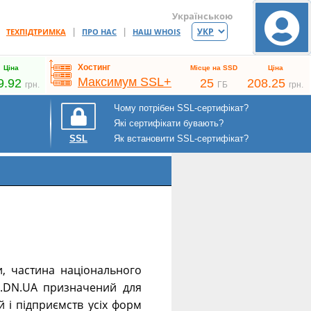
Українською
|
|
|
ТЕХПІДТРИМКА
ПРО НАС
НАШ WHOIS
Хостинг
Ціна
Місце на SSD
Ціна
Максимум SSL+
9.92
25
208.25
грн.
ГБ
грн.
Чому потрібен SSL-сертифікат?
Які сертифікати бувають?
Як встановити SSL-сертифікат?
SSL
и, частина національного
 .DN.UA призначений для
й і підприємств усіх форм