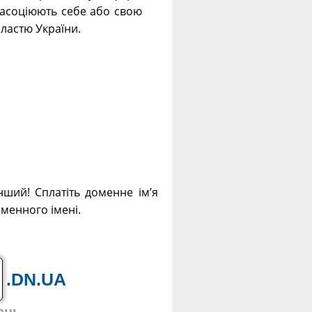
і асоціюють себе або свою
ластю України.
нший! Сплатіть доменне ім’я
оменного імені.
.DN.UA