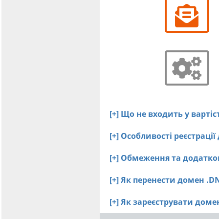
[+] Що не входить у варті
[+] Особливості реєстраці
[+] Обмеження та додатко
[+] Як перенести домен .D
[+] Як зареєструвати дом