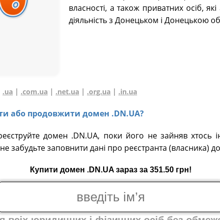
власності, а також приватних осіб, як
діяльність з Донецьком і Донецькою об
|
|
|
|
|
.ua
.com.ua
.net.ua
.org.ua
.in.ua
вати або продовжити домен .DN.UA?
реєструйте домен .DN.UA, поки його не зайняв хтось і
не забудьте заповнити дані про реєстранта (власника) д
Купити домен .DN.UA зараз за 351.50 грн!