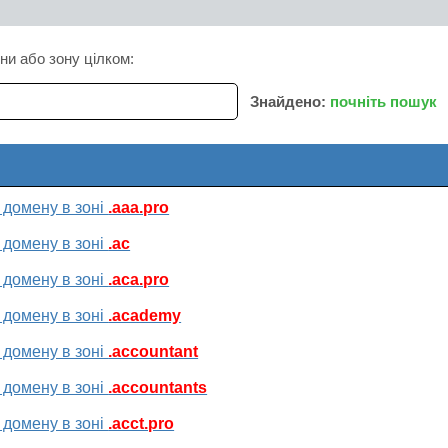
ни або зону цілком:
Знайдено:
почніть пошук
 домену в зоні
.aaa.pro
 домену в зоні
.ac
 домену в зоні
.aca.pro
 домену в зоні
.academy
 домену в зоні
.accountant
 домену в зоні
.accountants
 домену в зоні
.acct.pro