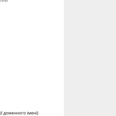
ень
ції доменного імені)