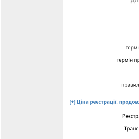
дл
термі
термін п
правил
[+] Ціна реєстрації, прод
Реєстр
Транс