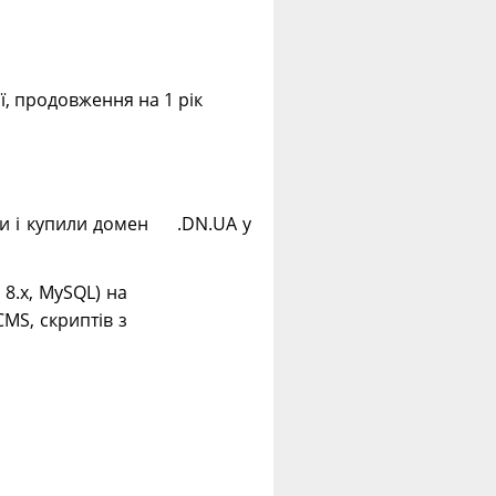
ії, продовження на 1 рік
ли і купили домен .DN.UA у
. 8.х, MySQL) на
CMS, скриптів з