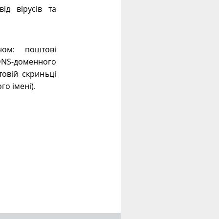
ід вірусів та
ном: поштові
 DNS-доменного
овій скриньці
го імені).