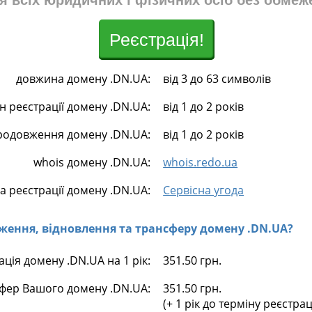
я всіх юридичних і фізичних осіб без обмеж
Реєстрація!
довжина домену .DN.UA:
від 3 до 63 символів
н реєстрації домену .DN.UA:
від 1 до 2 років
родовження домену .DN.UA:
від 1 до 2 років
whois домену .DN.UA:
whois.redo.ua
а реєстрації домену .DN.UA:
Сервісна угода
овження, відновлення та трансферу домену .DN.UA?
ація домену .DN.UA на 1 рік:
351.50 грн.
фер Вашого домену .DN.UA:
351.50 грн.
(+ 1 рік до терміну реєстра