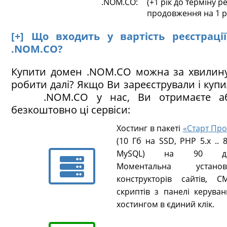
.NOM.CO:
(+1 рік до терміну ре
продовження на 1 р
[+] Що входить у вартість реєстраці
.NOM.CO?
Купити домен .NOM.CO можна за хвилину
робити далі? Якщо Ви зареєстрували і куп
.NOM.CO у нас, Ви отримаєте аб
безкоштовно ці сервіси:
Хостинг в пакеті
«Старт Про
(10 Гб на SSD, PHP 5.х .. 8
MySQL) на 90 ді
Моментальна установ
конструкторів сайтів, CM
скриптів з панелі керуван
хостингом в єдиний клік.