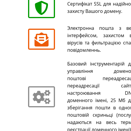
Сертифікат SSL для надійн
захисту Вашого домену.
Электронна пошта з ве
інтерфейсом, захистом в
вірусів та фильтрацією сп
повідомленнь.
Базовий інструментарій д
управління домено
поштові переадресаці
переадресації сайті
настроювання DN
доменного імені, 25 Мб д
зберігання пошти в одно
поштовій скриньці (послу
надаються на весь терм
реєстрації доменного імені)