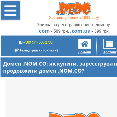
Хостинг і домени з 1999 року
Знижка на реєстрацію нового домену
.com
.com.ua
• 589 грн.
• 399 грн.
+380 (44) 300-2780
Техпідтримка
(онлайн)
Домени
Хостинг
Домен
.NOM.CO
: як купити, зареєструват
продовжити домен
.NOM.CO
?