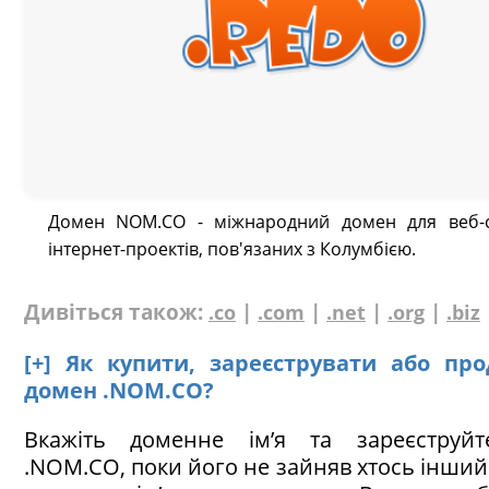
Домен NOM.CO - міжнародний домен для веб-с
інтернет-проектів, пов'язаних з Колумбією.
Дивіться також:
|
|
|
|
.co
.com
.net
.org
.biz
[+] Як купити, зареєструвати або пр
домен .NOM.CO?
Вкажіть доменне ім’я та зареєструй
.NOM.CO, поки його не зайняв хтось інший!