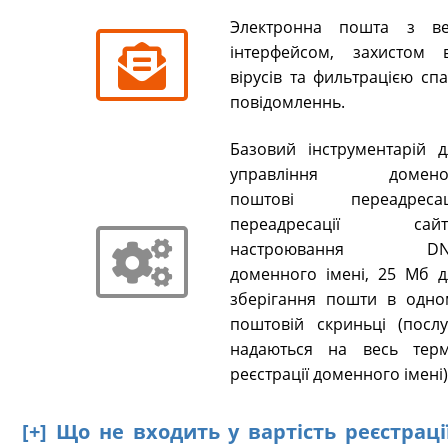
Электронна пошта з ве
інтерфейсом, захистом в
вірусів та фильтрацією сп
повідомленнь.
Базовий інструментарій д
управління домено
поштові переадресаці
переадресації сайті
настроювання DN
доменного імені, 25 Мб д
зберігання пошти в одно
поштовій скриньці (послу
надаються на весь терм
реєстрації доменного імені)
[+] Що не входить у вартість реєстрац