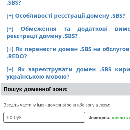
.SBS?
[+] Особливості реєстрації домену .SBS?
[+] Обмеження та додаткові вим
реєстрації домену .SBS?
[+] Як перенести домен .SBS на обслуго
.REDO?
[+] Як зареєструвати домен .SBS кир
українською мовою?
Пошук доменної зони:
Введіть частину імені доменної зони або зону цілком:
Знайдено:
почніть