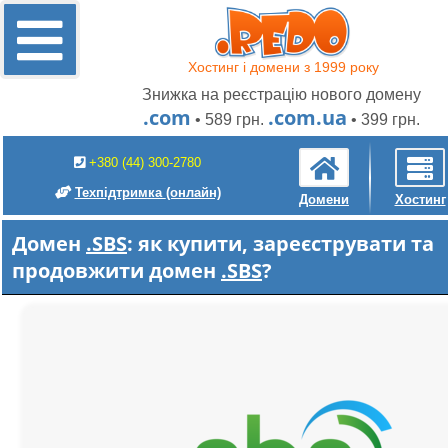
Хостинг і домени з 1999 року
Знижка на реєстрацію нового домену
.com
.com.ua
• 589 грн.
• 399 грн.
+380 (44) 300-2780
Техпідтримка
(онлайн)
Домени
Хостинг
Домен
.SBS
: як купити, зареєструвати та
продовжити домен
.SBS
?