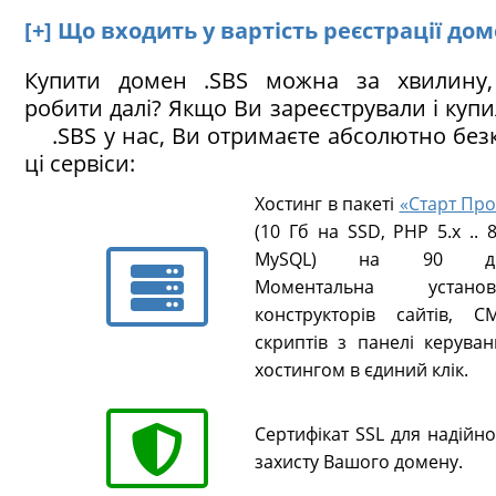
[+] Що входить у вартість реєстрації дом
Купити домен .SBS можна за хвилину
робити далі? Якщо Ви зареєстрували і куп
.SBS у нас, Ви отримаєте абсолютно бе
ці сервіси:
Хостинг в пакеті
«Старт Про
(10 Гб на SSD, PHP 5.х .. 8
MySQL) на 90 ді
Моментальна установ
конструкторів сайтів, CM
скриптів з панелі керуван
хостингом в єдиний клік.
Сертифікат SSL для надійн
захисту Вашого домену.