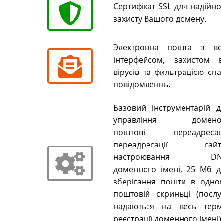
Сертифікат SSL для надійн
захисту Вашого домену.
Электронна пошта з ве
інтерфейсом, захистом в
вірусів та фильтрацією сп
повідомленнь.
Базовий інструментарій д
управління домено
поштові переадресаці
переадресації сайті
настроювання DN
доменного імені, 25 Мб д
зберігання пошти в одно
поштовій скриньці (послу
надаються на весь терм
реєстрації доменного імені)