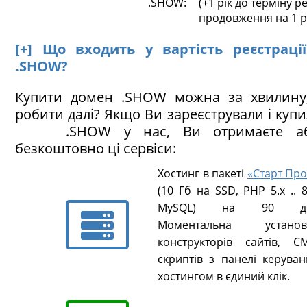
.SHOW:
(+1 рік до терміну ре
продовження на 1 р
[+] Що входить у вартість реєстраці
.SHOW?
Купити домен .SHOW можна за хвилину
робити далі? Якщо Ви зареєстрували і куп
.SHOW у нас, Ви отримаєте аб
безкоштовно ці сервіси:
Хостинг в пакеті
«Старт Про
(10 Гб на SSD, PHP 5.х .. 8
MySQL) на 90 ді
Моментальна установ
конструкторів сайтів, CM
скриптів з панелі керуван
хостингом в єдиний клік.