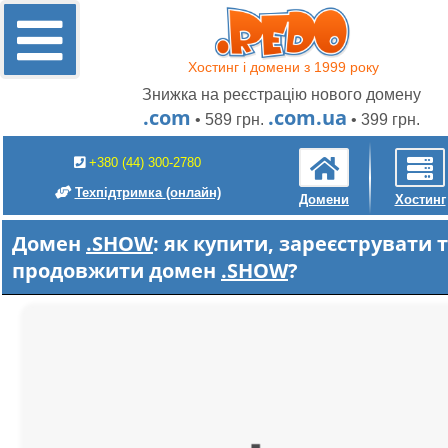
Хостинг і домени з 1999 року
Знижка на реєстрацію нового домену
.com
.com.ua
• 589 грн.
• 399 грн.
+380 (44) 300-2780
Техпідтримка
(онлайн)
Домени
Хостинг
Домен
.SHOW
: як купити, зареєструвати 
продовжити домен
.SHOW
?