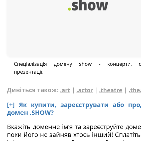
Спеціалізація домену show - концерти, сп
презентації.
Дивіться також:
|
|
|
.art
.actor
.theatre
.the
[+] Як купити, зареєструвати або пр
домен .SHOW?
Вкажіть доменне ім’я та зареєструйте дом
поки його не зайняв хтось інший! Сплатіт