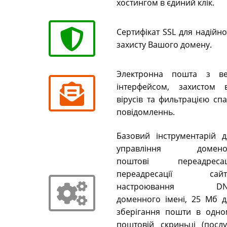
хостингом в єдиний клік.
Сертифікат SSL для надійн
захисту Вашого домену.
Электронна пошта з ве
інтерфейсом, захистом в
вірусів та фильтрацією сп
повідомленнь.
Базовий інструментарій д
управління домено
поштові переадресаці
переадресації сайті
настроювання DN
доменного імені, 25 Мб д
зберігання пошти в одно
поштовій скриньці (послу