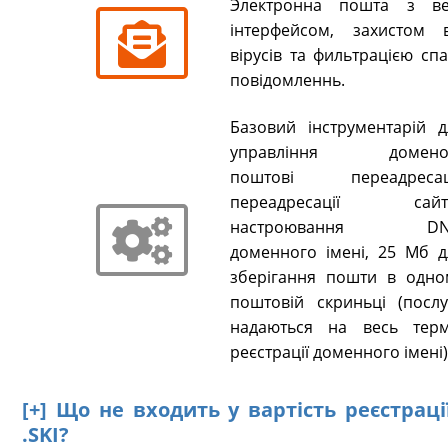
Электронна пошта з ве
інтерфейсом, захистом в
вірусів та фильтрацією сп
повідомленнь.
Базовий інструментарій д
управління домено
поштові переадресаці
переадресації сайті
настроювання DN
доменного імені, 25 Мб д
зберігання пошти в одно
поштовій скриньці (послу
надаються на весь терм
реєстрації доменного імені)
[+] Що не входить у вартість реєстрац
.SKI?