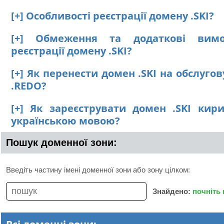
[+] Особливості реєстрації домену .SKI?
[+] Обмеження та додаткові вим
реєстрації домену .SKI?
[+] Як перенести домен .SKI на обслуго
.REDO?
[+] Як зареєструвати домен .SKI кир
українською мовою?
Пошук доменної зони:
Введіть частину імені доменної зони або зону цілком:
Знайдено:
почніть