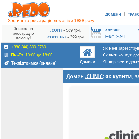
|
ДОМЕНИ
ТРАН
Хостинг та реєстрація доменів з 1999 року
Знижка на
.com
• 589 грн.
Хостинг
реєстрацію
.com.ua
Еко SSL
• 399 грн.
домену!
+380 (44) 300-2780
Як мені зареєстру
Пн.-Пт. 10:00 до 18:00
Скільки коштує до
Як перевести дом
Домени
Техпідтримка (онлайн)
Домен
.CLINIC
: як купити,