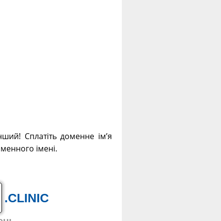
нший! Сплатіть доменне ім’я
оменного імені.
.CLINIC