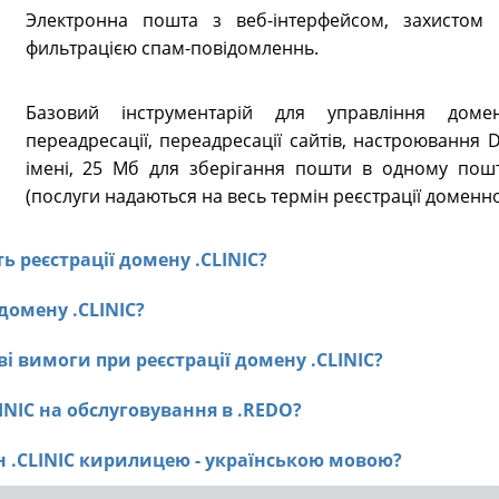
Электронна пошта з веб-інтерфейсом, захистом в
фильтрацією спам-повідомленнь.
Базовий інструментарій для управління доме
переадресації, переадресації сайтів, настроювання
імені, 25 Мб для зберігання пошти в одному пошт
(послуги надаються на весь термін реєстрації доменно
ть реєстрації домену .CLINIC?
 домену .CLINIC?
і вимоги при реєстрації домену .CLINIC?
LINIC на обслуговування в .REDO?
ен .CLINIC кирилицею - українською мовою?