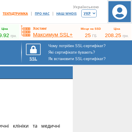
Українською
|
|
|
ТЕХПІДТРИМКА
ПРО НАС
НАШ WHOIS
Хостинг
Ціна
Місце на SSD
Ціна
Максимум SSL+
9.92
25
208.25
грн.
ГБ
грн.
Чому потрібен SSL-сертифікат?
Які сертифікати бувають?
Як встановити SSL-сертифікат?
SSL
ичні клініки та медичні