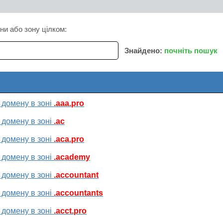
ни або зону цілком:
Знайдено:
почніть пошук
 домену в зоні
.aaa.pro
 домену в зоні
.ac
 домену в зоні
.aca.pro
 домену в зоні
.academy
 домену в зоні
.accountant
 домену в зоні
.accountants
 домену в зоні
.acct.pro