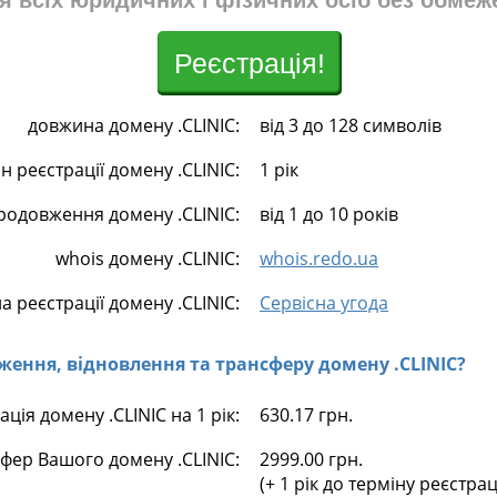
я всіх юридичних і фізичних осіб без обмеж
Реєстрація!
довжина домену .CLINIC:
від 3 до 128 символів
н реєстрації домену .CLINIC:
1 рік
родовження домену .CLINIC:
від 1 до 10 років
whois домену .CLINIC:
whois.redo.ua
а реєстрації домену .CLINIC:
Сервісна угода
овження, відновлення та трансферу домену .CLINIC?
ація домену .CLINIC на 1 рік:
630.17 грн.
фер Вашого домену .CLINIC:
2999.00 грн.
(+ 1 рік до терміну реєстра