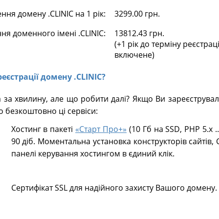
ня домену .CLINIC на 1 рік:
3299.00 грн.
ня доменного імені .CLINIC:
13812.43 грн.
(+1 рік до терміну реєстрац
включене)
реєстрації домену .CLINIC?
 за хвилину, але що робити далі? Якщо Ви зареєструва
о безкоштовно ці сервіси:
Хостинг в пакеті
«Старт Про+»
(10 Гб на SSD, PHP 5.х .
90 діб. Моментальна установка конструкторів сайтів, 
панелі керування хостингом в єдиний клік.
Сертифікат SSL для надійного захисту Вашого домену.