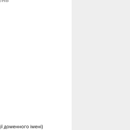
ень
ції доменного імені)