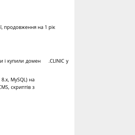
ії, продовження на 1 рік
ли і купили домен .CLINIC у
. 8.х, MySQL) на
CMS, скриптів з