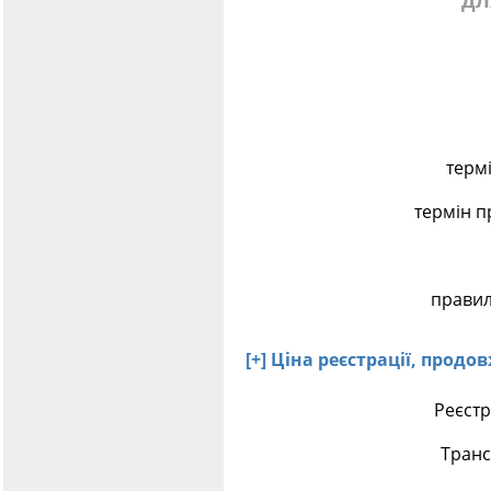
дл
термі
термін п
правил
[+] Ціна реєстрації, прод
Реєстр
Транс