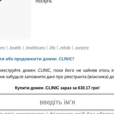
послуги.
|
|
|
|
|
pro
.health
.healthcare
.life
.rehab
.surgery
ати або продовжити домен .CLINIC?
реєструйте домен .CLINIC, поки його не зайняв хтось і
не забудьте заповнити дані про реєстранта (власника) д
Купити домен .CLINIC зараз за 630.17 грн!