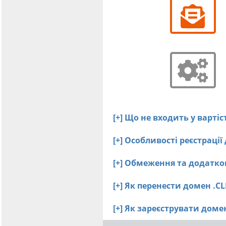
[+] Що не входить у вартіс
[+] Особливості реєстрації
[+] Обмеження та додатков
[+] Як перенести домен .C
[+] Як зареєструвати дом