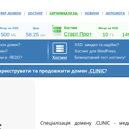
|
|
|
|
СФЕР ДОМЕНУ
ХОСТИНГ
СЕРТИФІКАТИ SSL
НОВИНИ
ДОПОМОГА
Хостинг
Місце на SSD
Ціна
Місце на SSD
Старт Про+
500
58.25
10
14
МБ
грн.
ГБ
вати домен?
SSD: швидко та надійно?
мен?
Хостинг для WordPress.
ени в .REDO?
Безкоштовний тест хостингу!
Хостинг
 зареєструвати та продовжити домен
.CLINIC
?
Спеціалізація домену .CLINIC - мед