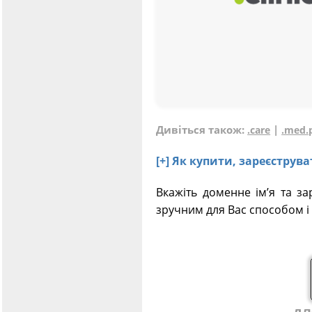
Дивіться також:
|
.care
.med.
[+] Як купити, зареєструв
Вкажіть доменне ім’я та за
зручним для Вас способом і 