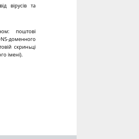
ід вірусів та
ном: поштові
 DNS-доменного
овій скриньці
го імені).