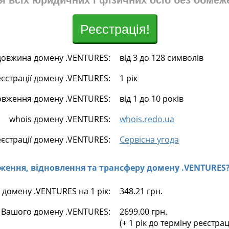
я всіх юридичних і фізичних осіб без обмеж
Реєстрація!
довжина домену .VENTURES:
від 3 до 128 символів
еєстрації домену .VENTURES:
1 рік
овження домену .VENTURES:
від 1 до 10 років
whois домену .VENTURES:
whois.redo.ua
єстрації домену .VENTURES:
Сервісна угода
овження, відновлення та трансферу домену .VENTURES
 домену .VENTURES на 1 рік:
348.21 грн.
 Вашого домену .VENTURES:
2699.00 грн.
(+ 1 рік до терміну реєстра