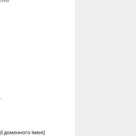
ень
?
ції доменного імені)