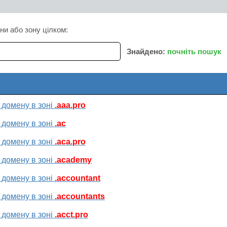
ни або зону цілком:
Знайдено:
почніть пошук
 домену в зоні
.aaa.pro
 домену в зоні
.ac
 домену в зоні
.aca.pro
 домену в зоні
.academy
 домену в зоні
.accountant
 домену в зоні
.accountants
 домену в зоні
.acct.pro