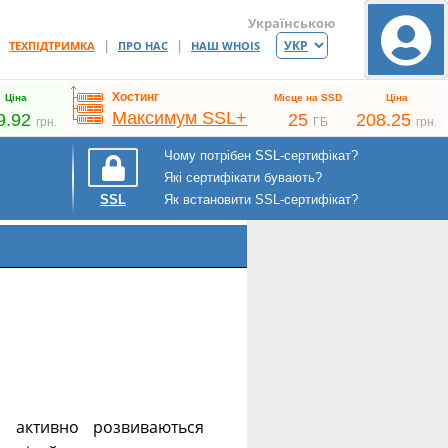
Українською
|
|
|
ТЕХПІДТРИМКА
ПРО НАС
НАШ WHOIS
Хостинг
Ціна
Місце на SSD
Ціна
Максимум SSL+
9.92
25
208.25
грн.
ГБ
грн.
Чому потрібен SSL-сертифікат?
Які сертифікати бувають?
Як встановити SSL-сертифікат?
SSL
 активно розвиваються