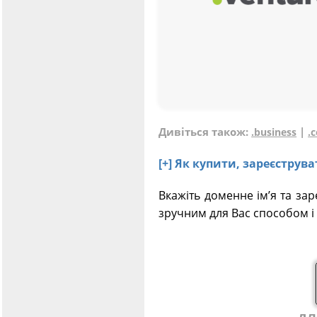
Дивіться також:
|
.business
.
[+] Як купити, зареєстру
Вкажіть доменне ім’я та за
зручним для Вас способом і 