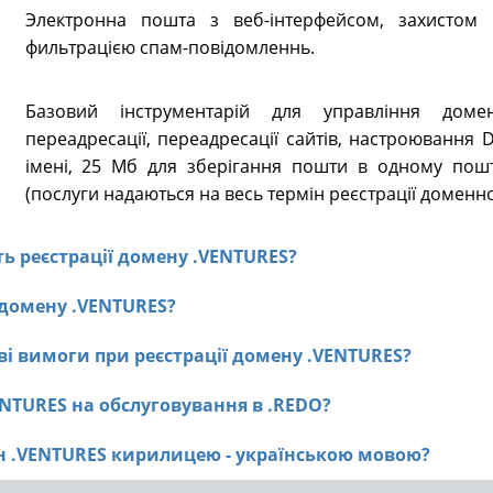
Электронна пошта з веб-інтерфейсом, захистом в
фильтрацією спам-повідомленнь.
Базовий інструментарій для управління доме
переадресації, переадресації сайтів, настроювання
імені, 25 Мб для зберігання пошти в одному пошт
(послуги надаються на весь термін реєстрації доменно
сть реєстрації домену .VENTURES?
ї домену .VENTURES?
ві вимоги при реєстрації домену .VENTURES?
ENTURES на обслуговування в .REDO?
ен .VENTURES кирилицею - українською мовою?