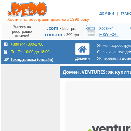
|
ДОМЕНИ
ТРАН
Хостинг та реєстрація доменів з 1999 року
Знижка на
.com
• 589 грн.
Хостинг
реєстрацію
.com.ua
Еко SSL
• 399 грн.
домену!
+380 (44) 300-2780
Як мені зареєстру
Пн.-Пт. 10:00 до 18:00
Скільки коштує до
Як перевести дом
Домени
Техпідтримка (онлайн)
Домен
.VENTURES
: як купи