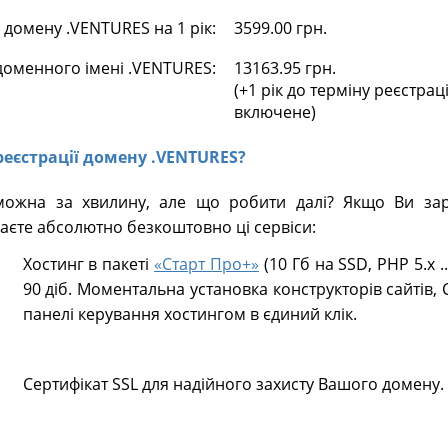
домену .VENTURES на 1 рік:
3599.00 грн.
доменного імені .VENTURES:
13163.95 грн.
(+1 рік до терміну реєстрац
включене)
 реєстрації домену .VENTURES?
ожна за хвилину, але що робити далі? Якщо Ви зар
єте абсолютно безкоштовно ці сервіси:
Хостинг в пакеті
«Старт Про+»
(10 Гб на SSD, PHP 5.х .
90 діб. Моментальна установка конструкторів сайтів, 
панелі керування хостингом в єдиний клік.
Сертифікат SSL для надійного захисту Вашого домену.