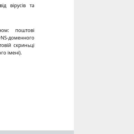
ід вірусів та
ном: поштові
 DNS-доменного
овій скриньці
го імені).