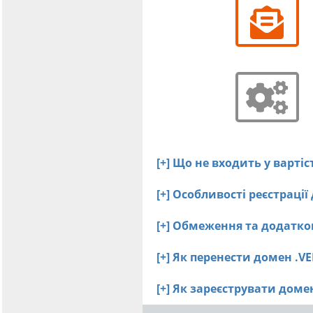
[+] Що не входить у варті
[+] Особливості реєстраці
[+] Обмеження та додатко
[+] Як перенести домен .V
[+] Як зареєструвати дом