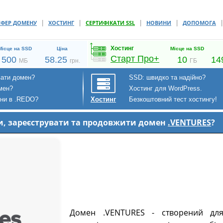
|
|
|
|
СФЕР ДОМЕНУ
ХОСТИНГ
СЕРТИФІКАТИ SSL
НОВИНИ
ДОПОМОГА
Хостинг
Місце на SSD
Ціна
Місце на SSD
Старт Про+
500
58.25
10
14
МБ
грн.
ГБ
вати домен?
SSD: швидко та надійно?
мен?
Хостинг для WordPress.
ени в .REDO?
Безкоштовний тест хостингу!
Хостинг
ти, зареєструвати та продовжити домен
.VENTURES
?
Домен .VENTURES - створений для