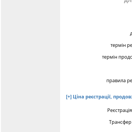
дл
термін р
термін прод
правила ре
[+] Ціна реєстрації, прод
Реєстрація
Трансфер