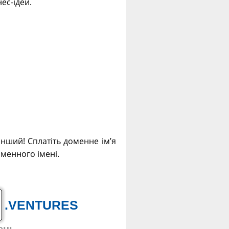
ес-ідей.
інший! Сплатіть доменне ім’я
оменного імені.
.VENTURES