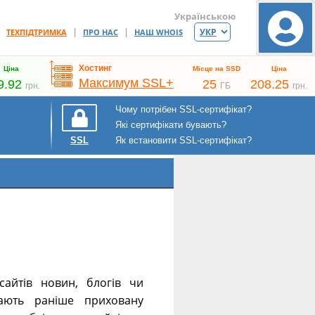
Українською
|
|
|
ТЕХПІДТРИМКА
ПРО НАС
НАШ WHOIS
Хостинг
Ціна
Місце на SSD
Ціна
Максимум SSL+
9.92
25
208.25
грн.
ГБ
грн.
Чому потрібен SSL-сертифікат?
Які сертифікати бувають?
Як встановити SSL-сертифікат?
SSL
айтів новин, блогів чи
вають раніше приховану