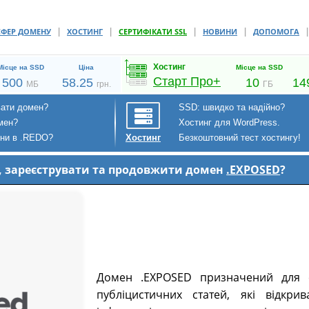
|
|
|
|
СФЕР ДОМЕНУ
ХОСТИНГ
СЕРТИФІКАТИ SSL
НОВИНИ
ДОПОМОГА
Хостинг
Місце на SSD
Ціна
Місце на SSD
Старт Про+
500
58.25
10
14
МБ
грн.
ГБ
вати домен?
SSD: швидко та надійно?
мен?
Хостинг для WordPress.
ени в .REDO?
Безкоштовний тест хостингу!
Хостинг
и, зареєструвати та продовжити домен
.EXPOSED
?
Домен .EXPOSED призначений для с
публіцистичних статей, які відкри