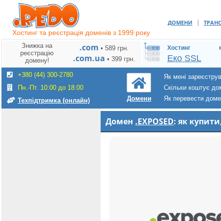
|
ДОМЕНИ
ТРАН
Хостинг та реєстрація доменів з 1999 року
Знижка на
.com
• 589 грн.
Хостинг
реєстрацію
.com.ua
Еко SSL
• 399 грн.
домену!
+380 (44) 300-2780
Як мені зареєстру
Пн.-Пт. 10:00 до 18:00
Скільки коштує до
Як перевести дом
Домени
Техпідтримка (онлайн)
Домен
.EXPOSED
: як купит