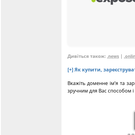
Дивіться також:
|
.news
.onli
[+] Як купити, зареєстру
Вкажіть доменне ім’я та за
зручним для Вас способом і 