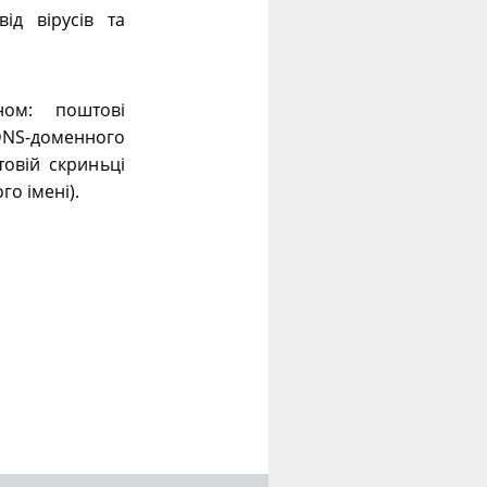
ід вірусів та
ном: поштові
 DNS-доменного
овій скриньці
го імені).