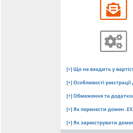
[+] Що не входить у варті
[+] Особливості реєстраці
[+] Обмеження та додатко
[+] Як перенести домен .E
[+] Як зареєструвати дом