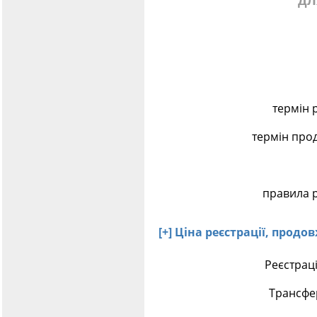
дл
термін 
термін про
правила р
[+] Ціна реєстрації, прод
Реєстраці
Трансфе