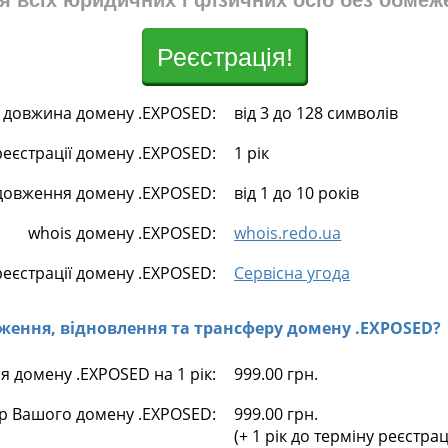
я всіх юридичних і фізичних осіб без обмеж
Реєстрація!
довжина домену .EXPOSED:
від 3 до 128 символів
реєстрації домену .EXPOSED:
1 рік
довження домену .EXPOSED:
від 1 до 10 років
whois домену .EXPOSED:
whois.redo.ua
еєстрації домену .EXPOSED:
Сервісна угода
овження, відновлення та трансферу домену .EXPOSED?
я домену .EXPOSED на 1 рік:
999.00 грн.
р Вашого домену .EXPOSED:
999.00 грн.
(+ 1 рік до терміну реєстра