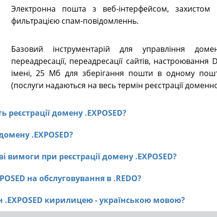
Электронна пошта з веб-інтерфейсом, захистом в
фильтрацією спам-повідомленнь.
Базовий інструментарій для управління доме
переадресації, переадресації сайтів, настроювання
імені, 25 Мб для зберігання пошти в одному пошт
(послуги надаються на весь термін реєстрації доменно
сть реєстрації домену .EXPOSED?
ї домену .EXPOSED?
ві вимоги при реєстрації домену .EXPOSED?
XPOSED на обслуговування в .REDO?
ен .EXPOSED кирилицею - українською мовою?