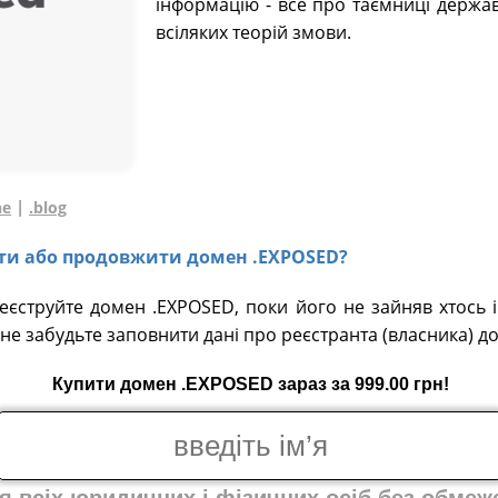
інформацію - все про таємниці держав
всіляких теорій змови.
|
ne
.blog
вати або продовжити домен .EXPOSED?
реєструйте домен .EXPOSED, поки його не зайняв хтось 
не забудьте заповнити дані про реєстранта (власника) д
Купити домен .EXPOSED зараз за 999.00 грн!