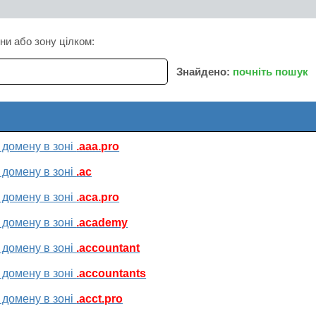
ни або зону цілком:
Знайдено:
почніть пошук
 домену в зоні
.aaa.pro
 домену в зоні
.ac
 домену в зоні
.aca.pro
 домену в зоні
.academy
 домену в зоні
.accountant
 домену в зоні
.accountants
 домену в зоні
.acct.pro