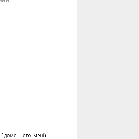
ень
ції доменного імені)