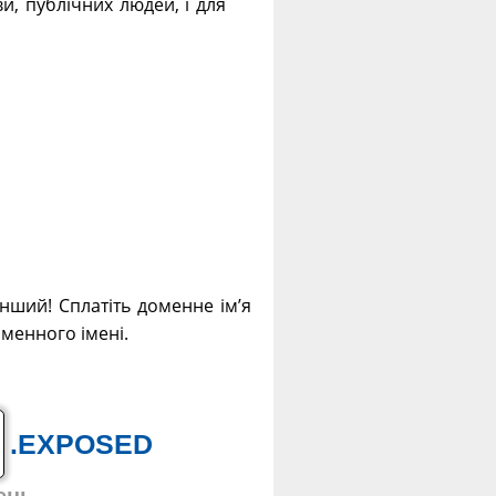
и, публічних людей, і для
інший! Сплатіть доменне ім’я
оменного імені.
.EXPOSED