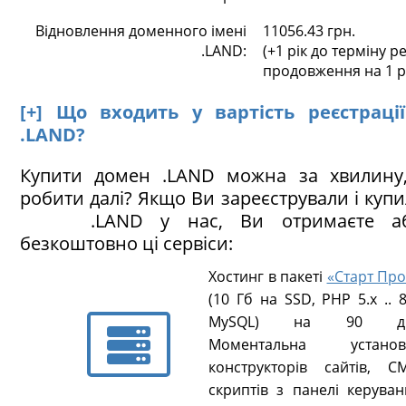
Відновлення доменного імені
11056.43 грн.
.LAND:
(+1 рік до терміну ре
продовження на 1 р
[+] Що входить у вартість реєстраці
.LAND?
Купити домен .LAND можна за хвилину
робити далі? Якщо Ви зареєстрували і куп
.LAND у нас, Ви отримаєте аб
безкоштовно ці сервіси:
Хостинг в пакеті
«Старт Про
(10 Гб на SSD, PHP 5.х .. 8
MySQL) на 90 ді
Моментальна установ
конструкторів сайтів, CM
скриптів з панелі керуван