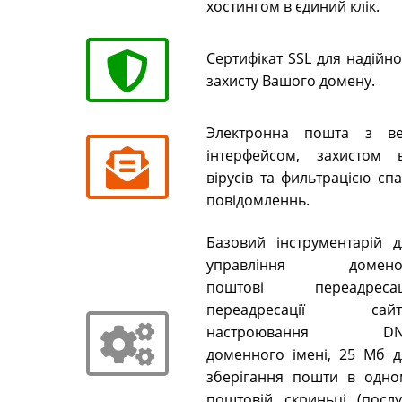
хостингом в єдиний клік.
Сертифікат SSL для надійн
захисту Вашого домену.
Электронна пошта з ве
інтерфейсом, захистом в
вірусів та фильтрацією сп
повідомленнь.
Базовий інструментарій д
управління домено
поштові переадресаці
переадресації сайті
настроювання DN
доменного імені, 25 Мб д
зберігання пошти в одно
поштовій скриньці (послу