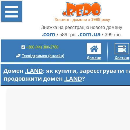
Хостинг і домени з 1999 року
Знижка на реєстрацію нового домену
.com
.com.ua
• 589 грн.
• 399 грн.
+380 (44) 300-2780
Техпідтримка
(онлайн)
Домени
Хостинг
Домен
.LAND
: як купити, зареєструвати т
продовжити домен
.LAND
?