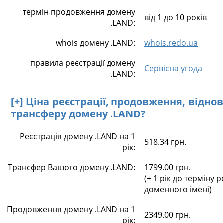
термін продовження домену
від 1 до 10 років
.LAND:
whois домену .LAND:
whois.redo.ua
правила реєстрації домену
Сервісна угода
.LAND:
[+] Ціна реєстрації, продовження, відно
трансферу домену .LAND?
Реєстрація домену .LAND на 1
518.34 грн.
рік:
Трансфер Вашого домену .LAND:
1799.00 грн.
(+ 1 рік до терміну р
доменного імені)
Продовження домену .LAND на 1
2349.00 грн.
рік: