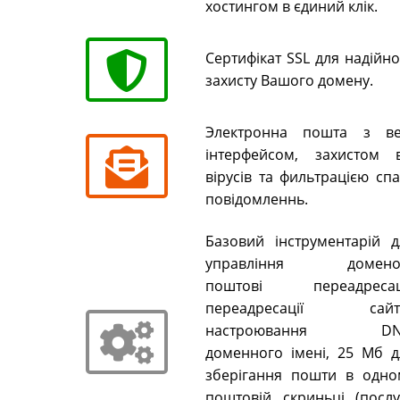
хостингом в єдиний клік.
Сертифікат SSL для надійн
захисту Вашого домену.
Электронна пошта з ве
інтерфейсом, захистом в
вірусів та фильтрацією сп
повідомленнь.
Базовий інструментарій д
управління домено
поштові переадресаці
переадресації сайті
настроювання DN
доменного імені, 25 Мб д
зберігання пошти в одно
поштовій скриньці (послу