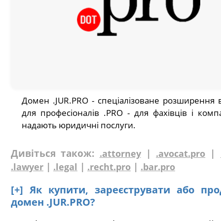
Домен .JUR.PRO - спеціалізоване розширення 
для професіоналів .PRO - для фахівців і комп
надають юридичні послуги.
Дивіться також:
|
|
.attorney
.avocat.pro
|
|
|
.lawyer
.legal
.recht.pro
.bar.pro
[+] Як купити, зареєструвати або пр
домен .JUR.PRO?