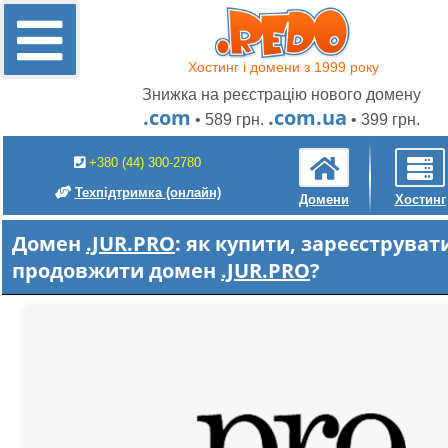
Хостинг і домени з 1999 року
Знижка на реєстрацію нового домену
.com
.com.ua
• 589 грн.
• 399 грн.
+380 (44) 300-2780
Техпідтримка
(онлайн)
Домени
Хостинг
Домен
.JUR.PRO
: як купити, зареєструват
продовжити домен
.JUR.PRO
?