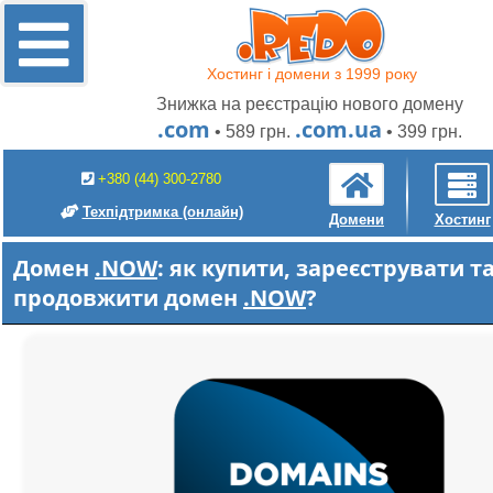
Хостинг і домени з 1999 року
Знижка на реєстрацію нового домену
.com
.com.ua
• 589 грн.
• 399 грн.
+380 (44) 300-2780
Техпідтримка
(онлайн)
Домени
Хостинг
Домен
.NOW
: як купити, зареєструвати т
продовжити домен
.NOW
?