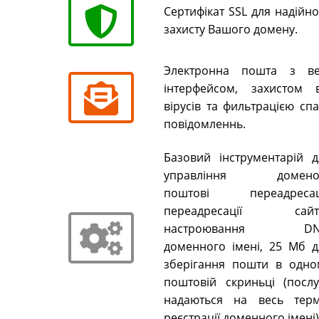
Сертифікат SSL для надійн
захисту Вашого домену.
Электронна пошта з ве
інтерфейсом, захистом в
вірусів та фильтрацією сп
повідомленнь.
Базовий інструментарій д
управління домено
поштові переадресаці
переадресації сайті
настроювання DN
доменного імені, 25 Мб д
зберігання пошти в одно
поштовій скриньці (послу
надаються на весь терм
реєстрації доменного імені)