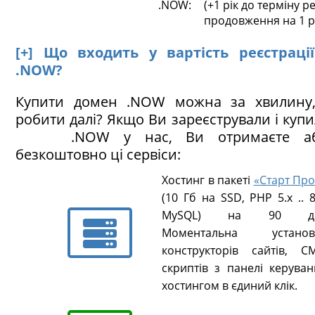
.NOW:
(+1 рік до терміну ре
продовження на 1 р
[+] Що входить у вартість реєстраці
.NOW?
Купити домен .NOW можна за хвилину
робити далі? Якщо Ви зареєстрували і куп
.NOW у нас, Ви отримаєте абс
безкоштовно ці сервіси:
Хостинг в пакеті
«Старт Про
(10 Гб на SSD, PHP 5.х .. 8
MySQL) на 90 ді
Моментальна установ
конструкторів сайтів, CM
скриптів з панелі керуван
хостингом в єдиний клік.