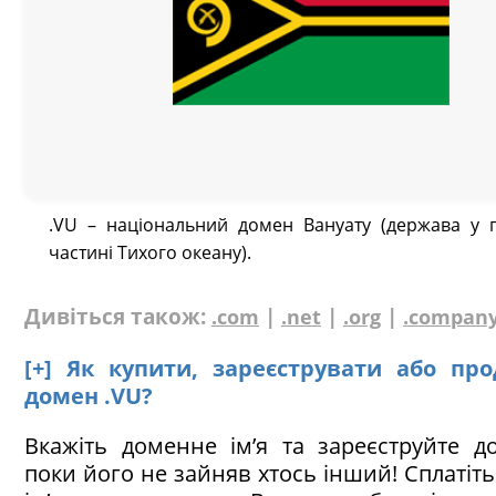
.VU – національний домен Вануату (держава у п
частині Тихого океану).
Дивіться також:
|
|
|
.com
.net
.org
.compan
[+] Як купити, зареєструвати або пр
домен .VU?
Вкажіть доменне ім’я та зареєструйте д
поки його не зайняв хтось інший! Сплатіт