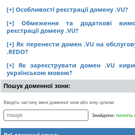
[+] Особливості реєстрації домену .VU?
[+] Обмеження та додаткові вим
реєстрації домену .VU?
[+] Як перенести домен .VU на обслуго
.REDO?
[+] Як зареєструвати домен .VU кир
українською мовою?
Пошук доменної зони:
Введіть частину імені доменної зони або зону цілком:
Знайдено:
почніть