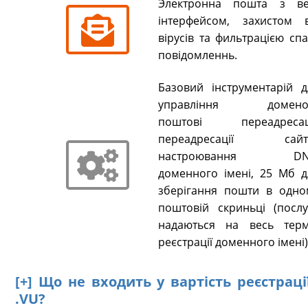
Электронна пошта з ве
інтерфейсом, захистом в
вірусів та фильтрацією сп
повідомленнь.
Базовий інструментарій д
управління домено
поштові переадресаці
переадресації сайті
настроювання DN
доменного імені, 25 Мб д
зберігання пошти в одно
поштовій скриньці (послу
надаються на весь терм
реєстрації доменного імені)
[+] Що не входить у вартість реєстрац
.VU?