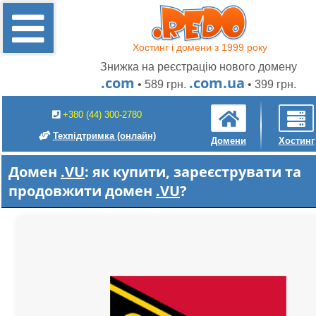
Хостинг і домени з 1999 року
Знижка на реєстрацію нового домену
.com
.com.ua
• 589 грн.
• 399 грн.
+380 (44) 300-2780
Техпідтримка
(онлайн)
Домени
Хостинг
Домен
.VU
: як купити, зареєструвати та
продовжити домен
.VU
?