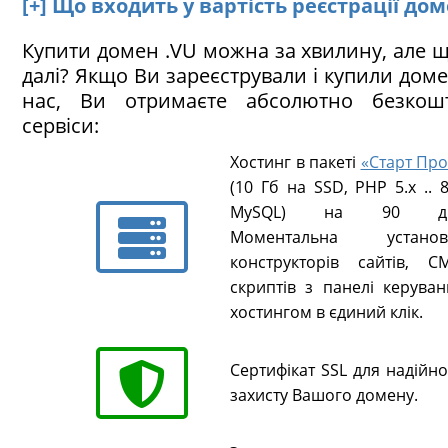
[+] Що входить у вартість реєстрації дом
Купити домен .VU можна за хвилину, але 
далі? Якщо Ви зареєстрували і купили до
нас, Ви отримаєте абсолютно безкош
сервіси:
Хостинг в пакеті
«Старт Про
(10 Гб на SSD, PHP 5.х .. 8
MySQL) на 90 ді
Моментальна установ
конструкторів сайтів, CM
скриптів з панелі керуван
хостингом в єдиний клік.
Сертифікат SSL для надійн
захисту Вашого домену.