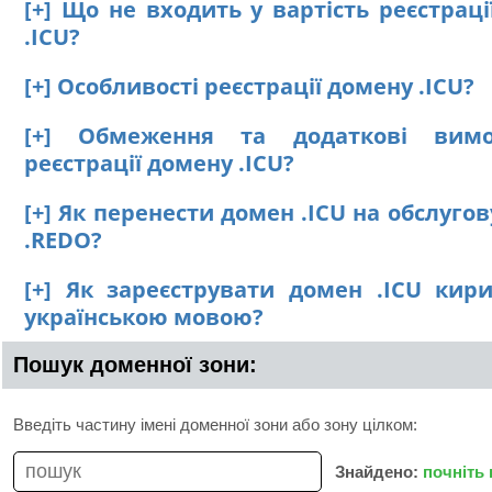
[+] Що не входить у вартість реєстрац
.ICU?
[+] Особливості реєстрації домену .ICU?
[+] Обмеження та додаткові вим
реєстрації домену .ICU?
[+] Як перенести домен .ICU на обслуго
.REDO?
[+] Як зареєструвати домен .ICU кир
українською мовою?
Пошук доменної зони:
Введіть частину імені доменної зони або зону цілком:
Знайдено:
почніть