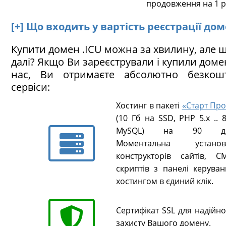
продовження на 1 р
[+] Що входить у вартість реєстрації дом
Купити домен .ICU можна за хвилину, але 
далі? Якщо Ви зареєстрували і купили дом
нас, Ви отримаєте абсолютно безкош
сервіси:
Хостинг в пакеті
«Старт Про
(10 Гб на SSD, PHP 5.х .. 8
MySQL) на 90 ді
Моментальна установ
конструкторів сайтів, CM
скриптів з панелі керуван
хостингом в єдиний клік.
Сертифікат SSL для надійн
захисту Вашого домену.