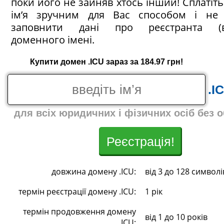
поки його не зайняв хтось інший! Сплатіт
ім’я зручним для Вас способом і не 
заповнити дані про реєстранта (в
доменного імені.
Купити домен .ICU зараз за 184.97 грн!
.I
для всіх юридичних і фізичних осіб без 
Реєстрація!
довжина домену .ICU:
від 3 до 128 символі
термін реєстрації домену .ICU:
1 рік
термін продовження домену
від 1 до 10 років
.ICU: