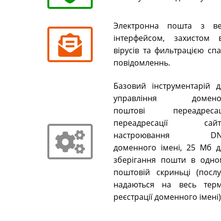
Электронна пошта з ве
інтерфейсом, захистом в
вірусів та фильтрацією сп
повідомленнь.
Базовий інструментарій д
управління домено
поштові переадресаці
переадресації сайті
настроювання DN
доменного імені, 25 Мб д
зберігання пошти в одно
поштовій скриньці (послу
надаються на весь терм
реєстрації доменного імені)