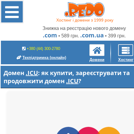
Хостинг і домени з 1999 року
Знижка на реєстрацію нового домену
.com
.com.ua
• 589 грн.
• 399 грн.
+380 (44) 300-2780
Техпідтримка
(онлайн)
Домени
Хостинг
Домен
.ICU
: як купити, зареєструвати та
продовжити домен
.ICU
?