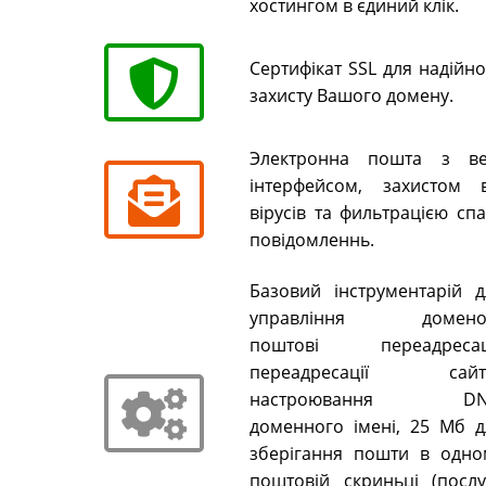
хостингом в єдиний клік.
Сертифікат SSL для надійн
захисту Вашого домену.
Электронна пошта з ве
інтерфейсом, захистом в
вірусів та фильтрацією сп
повідомленнь.
Базовий інструментарій д
управління домено
поштові переадресаці
переадресації сайті
настроювання DN
доменного імені, 25 Мб д
зберігання пошти в одно
поштовій скриньці (послу