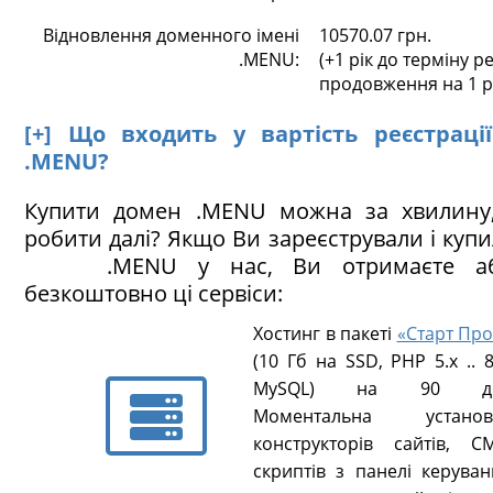
Відновлення доменного імені
10570.07 грн.
.MENU:
(+1 рік до терміну ре
продовження на 1 р
[+] Що входить у вартість реєстраці
.MENU?
Купити домен .MENU можна за хвилину
робити далі? Якщо Ви зареєстрували і куп
.MENU у нас, Ви отримаєте аб
безкоштовно ці сервіси:
Хостинг в пакеті
«Старт Про
(10 Гб на SSD, PHP 5.х .. 8
MySQL) на 90 ді
Моментальна установ
конструкторів сайтів, CM
скриптів з панелі керуван