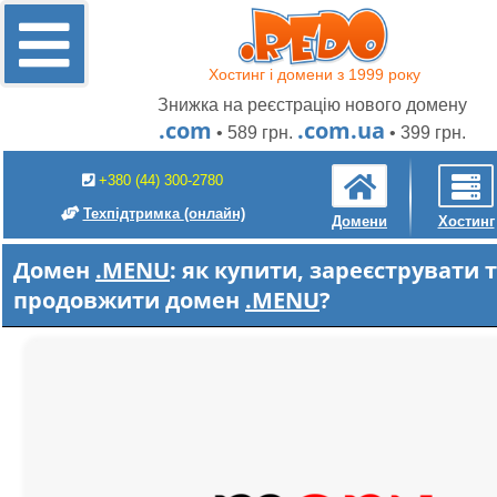
Хостинг і домени з 1999 року
Знижка на реєстрацію нового домену
.com
.com.ua
• 589 грн.
• 399 грн.
+380 (44) 300-2780
Техпідтримка
(онлайн)
Домени
Хостинг
Домен
.MENU
: як купити, зареєструвати 
продовжити домен
.MENU
?