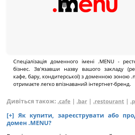
Спеціалізація доменного імені .MENU - рес
бізнес. Зв'язавши назву вашого закладу (ре
кафе, бару, кондитерської) з доменною зоною .
отримаєте легко впізнаваний інтертнет-бренд.
Дивіться також:
|
|
|
.cafe
.bar
.restourant
.
[+] Як купити, зареєструвати або пр
домен .MENU?