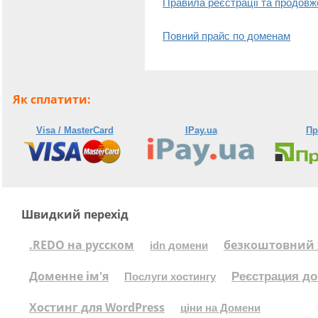
Правила реєстрації та продовж
Повний прайс по доменам
Як сплатити:
Visa / MasterCard
IPay.ua
Пр
Швидкий перехід
.REDO на русском
безкоштовний 
idn домени
Доменне ім'я
Реєстрация до
Послуги хостингу
Хостинг для WordPress
ціни на Домени