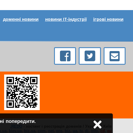
доменні новини
новини IT-індустрії
ігрові новини
ні попередити.
.REDO
- хостинг і реєстрація доменів / Україна / Київ
o.ua
,
kiev.ua
,
biz.ua
,
com
,
net
,
org
,
biz
,
ua
,
tv
,
dj
,
info
,
cd
,
eu