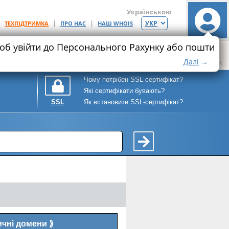
Українською
|
|
|
ТЕХПІДТРИМКА
ПРО НАС
НАШ WHOIS
щоб увійти до Персонального Рахунку або пошти
Хостинг
Ціна
Місце на SSD
Ціна
Максимум SSL+
9.92
25
208.25
Далі
→
грн.
ГБ
грн.
Чому потрібен SSL-сертифікат?
Які сертифікати бувають?
Як встановити SSL-сертифікат?
SSL
ичні домени
⟫