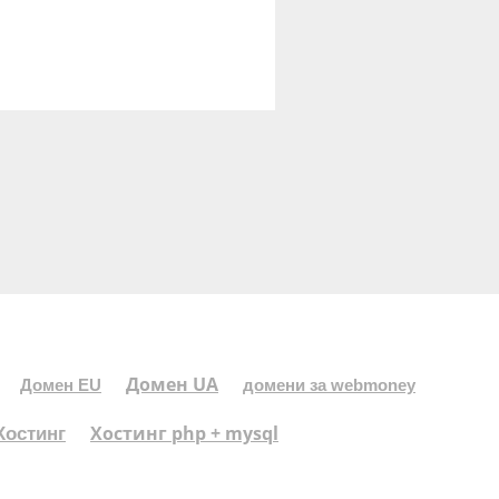
Домен UA
Домен EU
домени за webmoney
Хостинг php + mysql
Хостинг