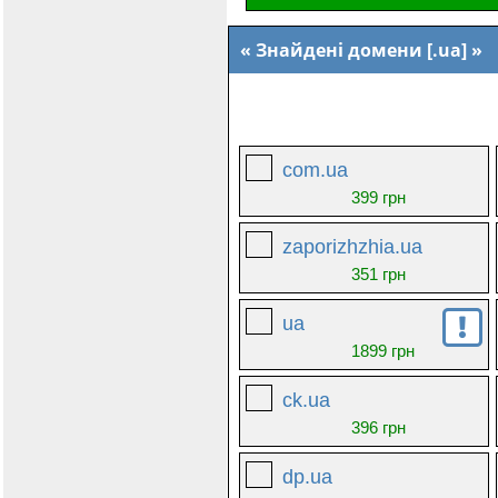
Знайдені домени [.ua]
com.ua
399 грн
zaporizhzhia.ua
351 грн
ua
1899 грн
ck.ua
396 грн
dp.ua