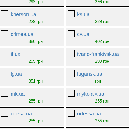
299 грн
299 грн
kherson.ua
ks.ua
229 грн
229 грн
crimea.ua
cv.ua
380 грн
402 грн
if.ua
ivano-frankivsk.ua
299 грн
299 грн
lg.ua
lugansk.ua
351 грн
грн
mk.ua
mykolaiv.ua
255 грн
255 грн
odesa.ua
odessa.ua
255 грн
255 грн