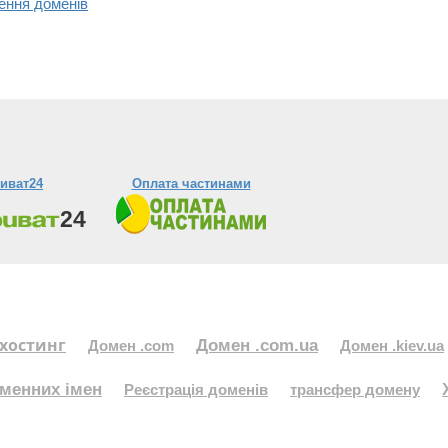
ення доменів
иват24
Оплата частинами
хостинг
Домен .com.ua
Домен .com
Домен .kiev.ua
менних імен
Реєстрація доменів
трансфер домену