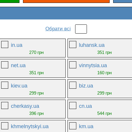
Обрати всі
in.ua
luhansk.ua
270 грн
351 грн
net.ua
vinnytsia.ua
351 грн
160 грн
kiev.ua
biz.ua
299 грн
299 грн
cherkasy.ua
cn.ua
396 грн
544 грн
khmelnytskyi.ua
km.ua