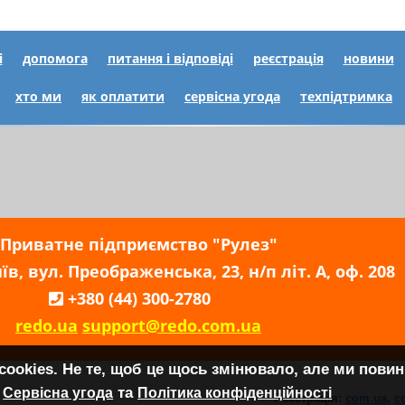
і
допомога
питання і відповіді
реєстрація
новини
хто ми
як оплатити
сервісна угода
техпідтримка
Приватне підприємство "Рулез"
їв, вул. Преображенська, 23, н/п літ. А, оф. 208
+380 (44) 300-2780
redo.ua
support@redo.com.ua
cоokies. Не те, щоб це щось змінювало, але ми повин
та
Сервісна угода
Політика конфіденційності
Реєстрація:
com.ua
,
c