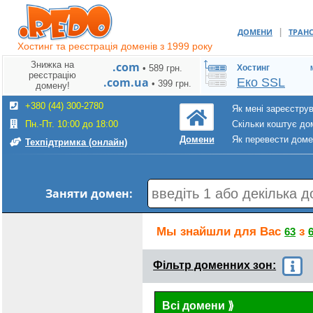
|
ДОМЕНИ
ТРАН
Хостинг та реєстрація доменів з 1999 року
Знижка на
.com
• 589 грн.
Хостинг
реєстрацію
.com.ua
Еко SSL
• 399 грн.
домену!
+380 (44) 300-2780
Як мені зареєстру
Пн.-Пт. 10:00 до 18:00
Скільки коштує до
Як перевести дом
Домени
Техпідтримка (онлайн)
Заняти домен:
Мы знайшли для Вас
з
63
Фільтр доменних зон:
Всі домени
⟫