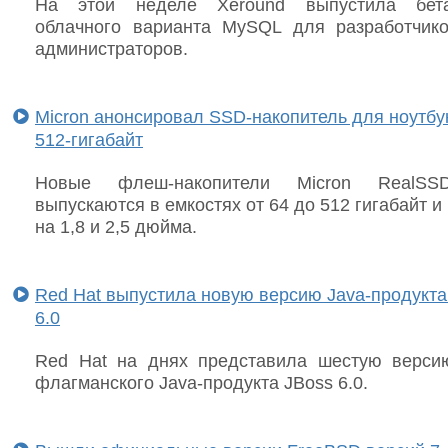
На этой неделе Xeround выпустила бета
облачного варианта MySQL для разработчик
администраторов.
Micron анонсировал SSD-накопитель для ноутбу
512-гигабайт
Новые флеш-накопители Micron RealS
выпускаются в емкостях от 64 до 512 гигабайт и
на 1,8 и 2,5 дюйма.
Red Hat выпустила новую версию Java-продукта
6.0
Red Hat на днях представила шестую верси
флагманского Java-продукта JBoss 6.0.