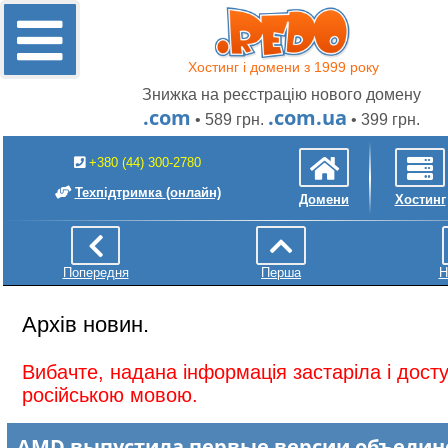
Хостинг і домени з 1999 року
Знижка на реєстрацію нового домену
.com
.com.ua
• 589 грн.
• 399 грн.
+380 (44) 300-2780
Техпідтримка
(онлайн)
Домени
Хостинг
Попередня
Перша
Н
Архів новин.
Вибачте, надана інформація застаріла і дос
російською мовою.
AMD выпустила первые версии объеди