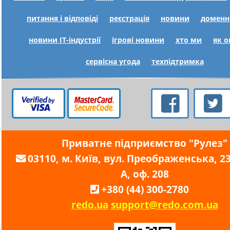
питання і відповіді
реєстрація
новини
доменн
новини IT-індустрії
ігрові новини
хто ми
як 
сервісна угода
техпідтримка
Приватне підприємство "Рулез"
03110, м. Київ, вул. Преображенська, 23,
А, оф. 208
+380 (44) 300-2780
redo.ua
support@redo.com.ua