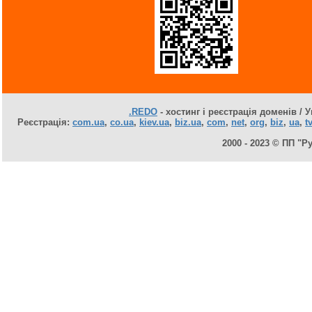
.REDO
- хостинг і реєстрація доменів / У
Реєстрація:
com.ua
,
co.ua
,
kiev.ua
,
biz.ua
,
com
,
net
,
org
,
biz
,
ua
,
tv
2000 - 2023 © ПП "Р