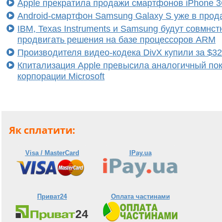
Apple прекратила продажи смартфонов iPhone 
Android-смартфон Samsung Galaxy S уже в прод
IBM, Texas Instruments и Samsung будут совмнст
продвигать решения на базе процессоров ARM
Производителя видео-кодека DivX купили за $3
Кпитализация Apple превысила аналогичный по
корпорации Microsoft
Як сплатити:
Visa / MasterCard
IPay.ua
Приват24
Оплата частинами