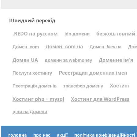
Швидкий перехід
.REDO на русском
безкоштовний 
idn домени
Домен .com.ua
Домен .com
Домен .kiev.ua
Дом
Домен UA
Доменне ім'я
домени за webmoney
Реєстрация доменних імен
Послуги хостингу
Хостинг
Реєстрація доменів
трансфер домену
Хостинг php + mysql
Хостинг для WordPress
ціни на Домени
головна
про нас
акції
політика конфіденційності