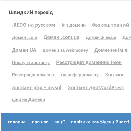
Швидкий перехід
.REDO на русском
безкоштовний 
idn домени
Домен .com.ua
Домен .com
Домен .kiev.ua
Дом
Домен UA
Доменне ім'я
домени за webmoney
Реєстрация доменних імен
Послуги хостингу
Хостинг
Реєстрація доменів
трансфер домену
Хостинг php + mysql
Хостинг для WordPress
ціни на Домени
головна
про нас
акції
політика конфіденційності