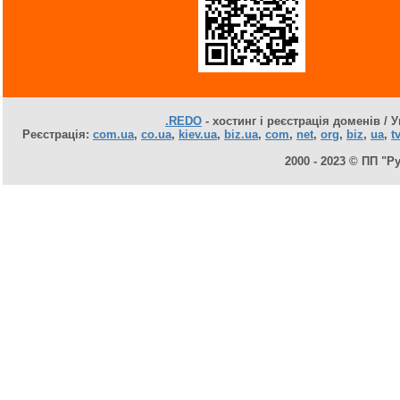
.REDO
- хостинг і реєстрація доменів / У
Реєстрація:
com.ua
,
co.ua
,
kiev.ua
,
biz.ua
,
com
,
net
,
org
,
biz
,
ua
,
tv
2000 - 2023 © ПП "Р