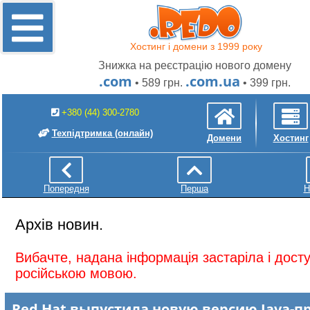
Хостинг і домени з 1999 року
Знижка на реєстрацію нового домену
.com
.com.ua
• 589 грн.
• 399 грн.
+380 (44) 300-2780
Техпідтримка
(онлайн)
Домени
Хостинг
Попередня
Перша
Н
Архів новин.
Вибачте, надана інформація застаріла і дос
російською мовою.
Red Hat выпустила новую версию Java-п