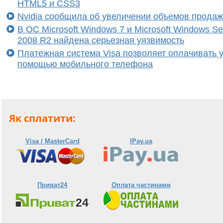
HTML5 и CSS3
Nvidia сообщила об увеличении объемов прода
В ОС Microsoft Windows 7 и Microsoft Windows Se
2008 R2 найдена серьезная уязвимость
Платежная система Visa позволяет оплачивать у
помощью мобильного телефона
Як сплатити:
Visa / MasterCard
IPay.ua
Приват24
Оплата частинами