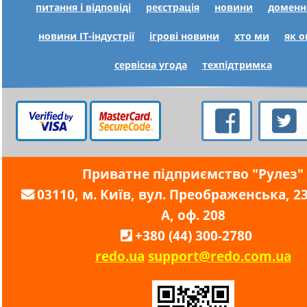
питання і відповіді
реєстрація
новини
доменн
новини IT-індустрії
ігрові новини
хто ми
як 
сервісна угода
техпідтримка
Приватне підприємство "Рулез"
03110, м. Київ, вул. Преображенська, 23,
А, оф. 208
+380 (44) 300-2780
redo.ua
support@redo.com.ua