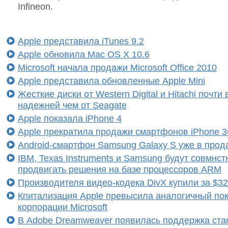
Infineon.
Apple представила iTunes 9.2
Apple обновила Mac OS X 10.6
Microsoft начала продажи Microsoft Office 2010
Apple представила обновленные Apple Mini
Жесткие диски от Western Digital и Hitachi почти
надежней чем от Seagate
Apple показала iPhone 4
Apple прекратила продажи смартфонов iPhone 
Android-смартфон Samsung Galaxy S уже в прод
IBM, Texas Instruments и Samsung будут совмнст
продвигать решения на базе процессоров ARM
Производителя видео-кодека DivX купили за $3
Кпитализация Apple превысила аналогичный по
корпорации Microsoft
В Adobe Dreamweaver появилась поддержка ста