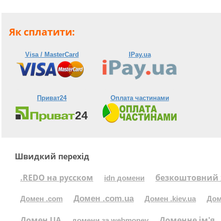
Як сплатити:
Visa / MasterCard
IPay.ua
Приват24
Оплата частинами
Швидкий перехід
.REDO на русском
безкоштовний 
idn домени
Домен .com.ua
Домен .com
Домен .kiev.ua
Дом
Домен UA
Доменне ім'я
домени за webmoney