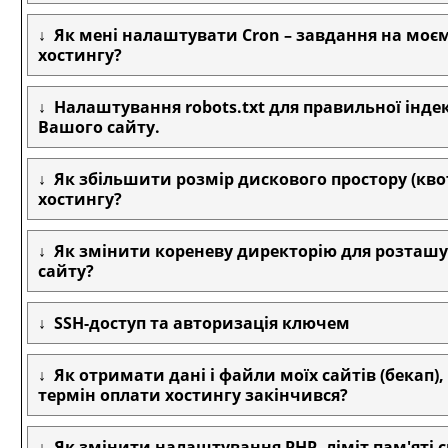
Як мені налаштувати Cron – завдання на моє
хостингу?
Налаштування robots.txt для правильної індек
Вашого сайту.
Як збільшити розмір дискового простору (кво
хостингу?
Як змінити кореневу директорію для розташ
сайту?
SSH-доступ та авторизація ключем
Як отримати дані і файли моїх сайтів (бекап)
термін оплати хостингу закінчився?
Як змінити налаштування PHP, ліміт пам'яті 