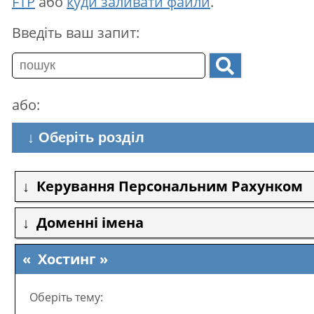
FTP
або
куди заливати файли
.
Введіть ваш запит:
або:
↓ Оберіть розділ
Керування Персональним Рахунком
Доменні імена
Хостинг
Оберіть тему: