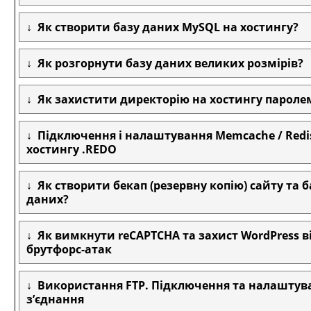
Як створити базу даних MySQL на хостингу?
Як розгорнути базу даних великих розмірів?
Як захистити директорію на хостингу пароле
Підключення і налаштування Memcache / Redi
хостингу .REDO
Як створити бекап (резервну копію) сайту та 
даних?
Як вимкнути reCAPTCHA та захист WordPress в
брутфорс-атак
Використання FTP. Підключення та налаштува
з’єднання