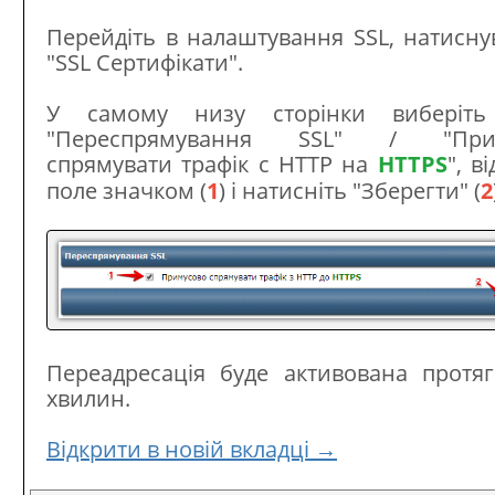
Перейдіть в налаштування SSL, натисн
"SSL Сертифікати".
У самому низу сторінки виберіть
"Переспрямування SSL" / "При
спрямувати трафік c HTTP на
HTTPS
", в
поле значком (
1
) і натисніть "Зберегти" (
2
Переадресація буде активована протяг
хвилин.
Відкрити в новій вкладці →