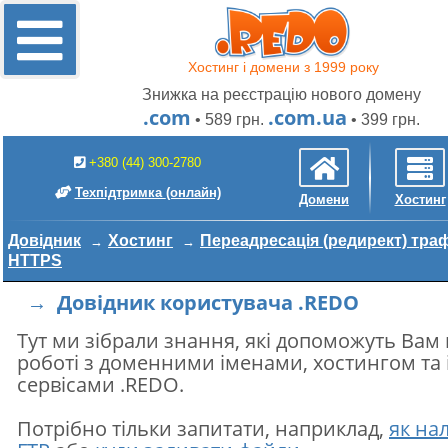
Хостинг і домени з 1999 року
Знижка на реєстрацію нового домену
.com
.com.ua
• 589 грн.
• 399 грн.
+380 (44) 300-2780
Техпідтримка
(онлайн)
Домени
Хостинг
Довідник
Хостинг
Переадресація (редирект) траф
HTTPS
→ Довідник користувача .REDO
Тут ми зібрали знання, які допоможуть Вам
роботі з доменними іменами, хостингом та
сервісами .REDO.
Потрібно тільки запитати, наприклад,
як на