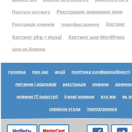
Реєстрация доменних імен
Послуги хостингу
Хостинг
Реєстрація доменів
трансфер домену
Хостинг php + mysql
Хостинг для WordPress
ціни на Домени
головна
про нас
акції
політика конфіденційності
питання і відповіді
реєстрація
новини
доменн
новини IT-індустрії
ігрові новини
хто ми
як 
сервісна угода
техпідтримка