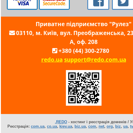
Приватне підприємство "Рулез"
03110, м. Київ, вул. Преображенська, 23,
А, оф. 208
+380 (44) 300-2780
redo.ua
support@redo.com.ua
.REDO
- хостинг і реєстрація доменів / У
Реєстрація:
com.ua
,
co.ua
,
kiev.ua
,
biz.ua
,
com
,
net
,
org
,
biz
,
ua
,
tv