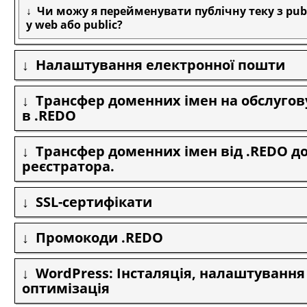
Чи можу я перейменувати публічну теку з pub
у web або public?
Налаштування електронної пошти
Трансфер доменних імен на обслуго
в .REDO
Трансфер доменних імен від .REDO до
реєстратора.
SSL-сертифікати
Промокоди .REDO
WordPress: Інсталяція, налаштування
оптимізація