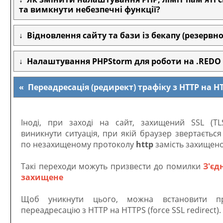
та вимкнути небезпечні функції?
Відновлення сайту та бази із бекапу (резервної
Налаштування PHPStorm для роботи на .REDO
Переадресація (редирект) трафіку з HTTP на H
Іноді, при заході на сайт, захищений SSL (TL
виникнути ситуація, при якій браузер звертається
по незахищеному протоколу
http
замість захищен
Такі переходи можуть призвести до помилки
З'єд
захищене
Щоб уникнути цього, можна встановити пр
переадресацію з HTTP на HTTPS (force SSL redirect).