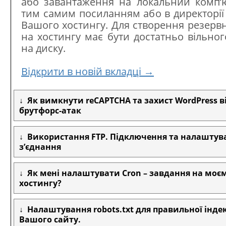
або завантаження на локальний комп’
тим самим посиланням або в директорії
Вашого хостингу. Для створення резервно
на хостингу має бути достатньо вільног
на диску.
Відкрити в новій вкладці →
Як вимкнути reCAPTCHA та захист WordPress в
брутфорс-атак
Використання FTP. Підключення та налаштува
з’єднання
Як мені налаштувати Cron – завдання на моє
хостингу?
Налаштування robots.txt для правильної індек
Вашого сайту.