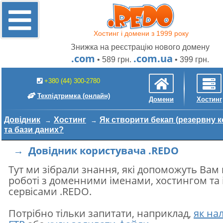
Хостинг і домени з 1999 року
Знижка на реєстрацію нового домену
.com
.com.ua
• 589 грн.
• 399 грн.
+380 (44) 300-2780
Техпідтримка
(онлайн)
Домени
Хостинг
Довідник
Хостинг
Як створити бекап (резервну к
та бази даних?
→ Довідник користувача .REDO
Тут ми зібрали знання, які допоможуть Вам
роботі з доменними іменами, хостингом та
сервісами .REDO.
Потрібно тільки запитати, наприклад,
як на