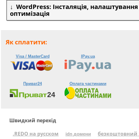
WordPress: Інсталяція, налаштування
оптимізація
Як сплатити:
Visa / MasterCard
IPay.ua
Приват24
Оплата частинами
Швидкий перехід
.REDO на русском
безкоштовний 
idn домени