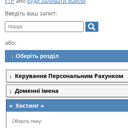
FTP
або
куди заливати файли
.
Введіть ваш запит:
або:
↓ Оберіть розділ
Керування Персональним Рахунком
Доменні імена
Хостинг
Оберіть тему: