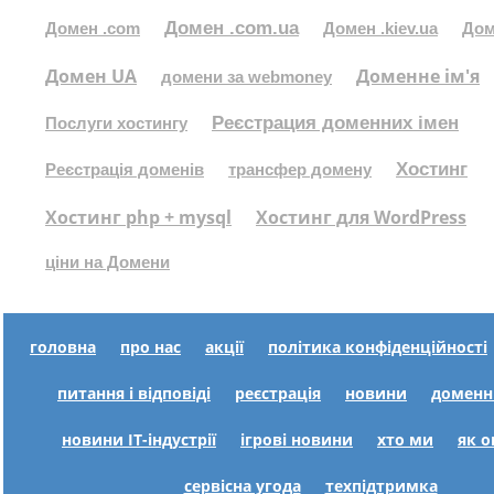
Домен .com.ua
Домен .com
Домен .kiev.ua
Дом
Домен UA
Доменне ім'я
домени за webmoney
Реєстрация доменних імен
Послуги хостингу
Хостинг
Реєстрація доменів
трансфер домену
Хостинг php + mysql
Хостинг для WordPress
ціни на Домени
головна
про нас
акції
політика конфіденційності
питання і відповіді
реєстрація
новини
доменн
новини IT-індустрії
ігрові новини
хто ми
як 
сервісна угода
техпідтримка