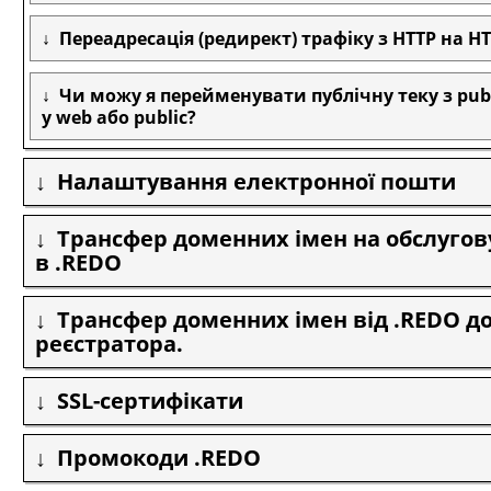
Переадресація (редирект) трафіку з HTTP на H
Чи можу я перейменувати публічну теку з pub
у web або public?
Налаштування електронної пошти
Трансфер доменних імен на обслуго
в .REDO
Трансфер доменних імен від .REDO до
реєстратора.
SSL-сертифікати
Промокоди .REDO