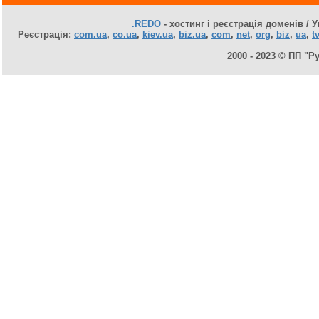
.REDO
- хостинг і реєстрація доменів / У
Реєстрація:
com.ua
,
co.ua
,
kiev.ua
,
biz.ua
,
com
,
net
,
org
,
biz
,
ua
,
tv
2000 - 2023 © ПП "Р