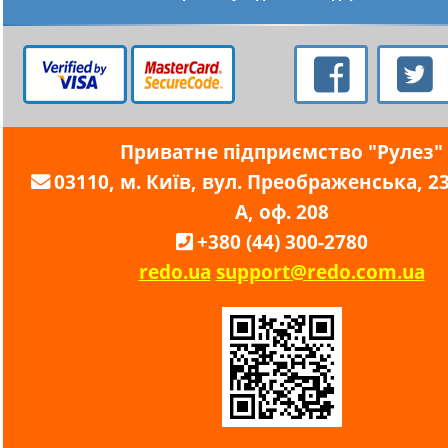
Приватне підприємство "Рулез"
03110, м. Київ, вул. Преображенська, 23,
А, оф. 208
+380 (44) 300-2780
redo.ua
support@redo.com.ua