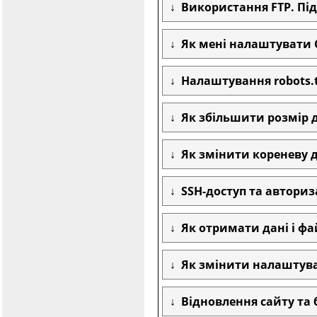
Використання FTP. Під
Як мені налаштувати C
Налаштування robots.tx
Як збільшити розмір д
Як змінити кореневу д
SSH-доступ та авториз
Як отримати дані і фай
Як змінити налаштуванн
Відновлення сайту та ба