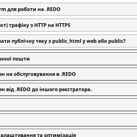
m для роботи на .REDO
т) трафіку з HTTP на HTTPS
и публічну теку з public_html у web або public?
нної пошти
н на обслуговування в .REDO
н від .REDO до іншого реєстратора.
 налаштування та оптимізація