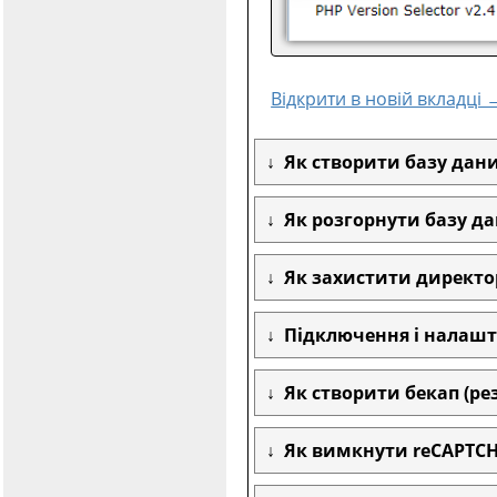
Відкрити в новій вкладці 
Як створити базу дани
Як розгорнути базу да
Як захистити директор
Підключення і налашту
Як створити бекап (рез
Як вимкнути reCAPTCHA