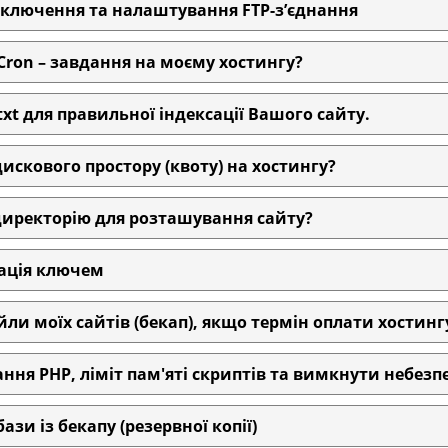
ключення та налаштування FTP-з’єднання
ron – завдання на моєму хостингу?
t для правильної індексації Вашого сайту.
искового простору (квоту) на хостингу?
иректорію для розташування сайту?
ація ключем
ли моїх сайтів (бекап), якщо термін оплати хостинг
я PHP, ліміт пам'яті скриптів та вимкнути небезпе
зи із бекапу (резервної копії)