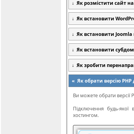
Як розмістити сайт на
Як встановити WordPre
Як встановити Joomla 
Як встановити субдоме
Як зробити перенапра
Як обрати версію PHP 
Ви можете обрати версії 
Підключення будь-якої 
хостингом.