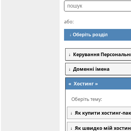
або:
↓ Оберіть розділ
Керування Персональ
Доменні імена
Хостинг
Оберіть тему:
Як купити хостинг-пак
Як швидко мій хостин