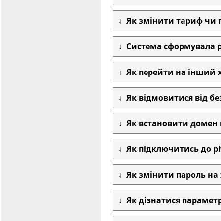
Як змінити тариф чи п
Система сформувала ра
Як перейти на інший х
Як відмовитися від бе
Як встановити домен н
Як підключитись до 
Як змінити пароль на х
Як дізнатися параметр