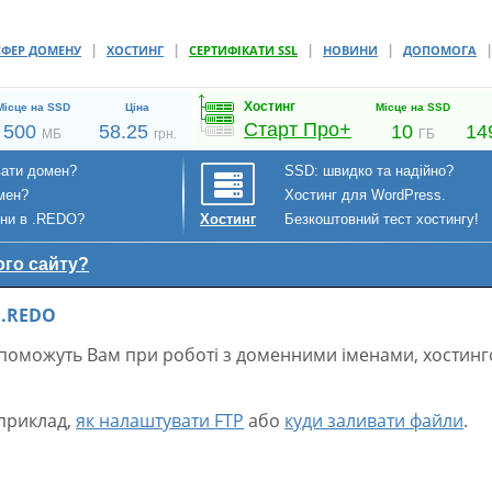
|
|
|
|
СФЕР ДОМЕНУ
ХОСТИНГ
СЕРТИФІКАТИ SSL
НОВИНИ
ДОПОМОГА
Хостинг
Місце на SSD
Ціна
Місце на SSD
Старт Про+
500
58.25
10
14
МБ
грн.
ГБ
вати домен?
SSD: швидко та надійно?
мен?
Хостинг для WordPress.
ени в .REDO?
Безкоштовний тест хостингу!
Хостинг
ого сайту?
 .REDO
допоможуть Вам при роботі з доменними іменами, хостин
априклад,
як налаштувати FTP
або
куди заливати файли
.