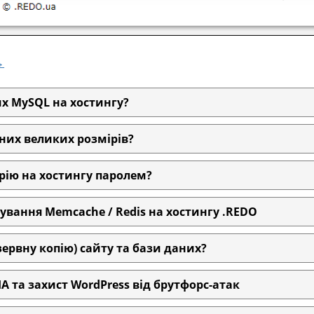
→
х MySQL на хостингу?
них великих розмірів?
ію на хостингу паролем?
вання Memcache / Redis на хостингу .REDO
ервну копію) сайту та бази даних?
 та захист WordPress від брутфорс-атак