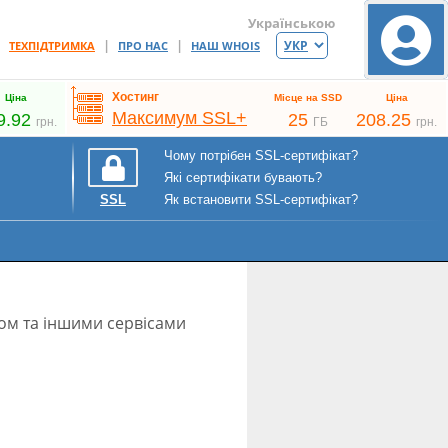
Українською
|
|
|
ТЕХПІДТРИМКА
ПРО НАС
НАШ WHOIS
Хостинг
Ціна
Місце на SSD
Ціна
Максимум SSL+
9.92
25
208.25
грн.
ГБ
грн.
Чому потрібен SSL-сертифікат?
Які сертифікати бувають?
Як встановити SSL-сертифікат?
SSL
гом та іншими сервісами