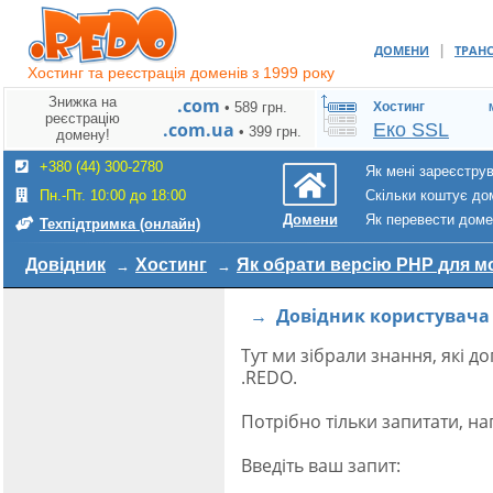
|
ДОМЕНИ
ТРАН
Хостинг та реєстрація доменів з 1999 року
Знижка на
.com
• 589 грн.
Хостинг
реєстрацію
.com.ua
Еко SSL
• 399 грн.
домену!
+380 (44) 300-2780
Як мені зареєстру
Пн.-Пт. 10:00 до 18:00
Скільки коштує до
Як перевести дом
Домени
Техпідтримка (онлайн)
Довідник
Хостинг
Як обрати версію PHP для м
→ Довідник користувача
Тут ми зібрали знання, які 
.REDO.
Потрібно тільки запитати, н
Введіть ваш запит: