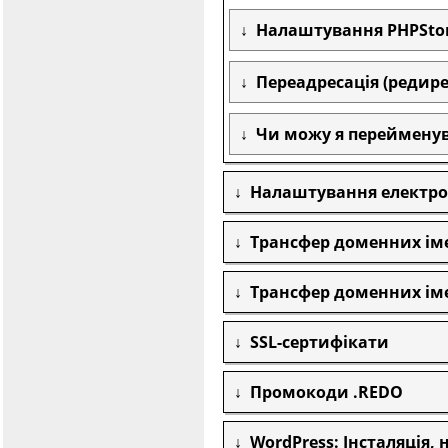
Налаштування PHPStor
Переадресація (редирек
Чи можу я перейменуват
Налаштування електро
Трансфер доменних іме
Трансфер доменних іме
SSL-сертифікати
Промокоди .REDO
WordPress: Інсталяція,