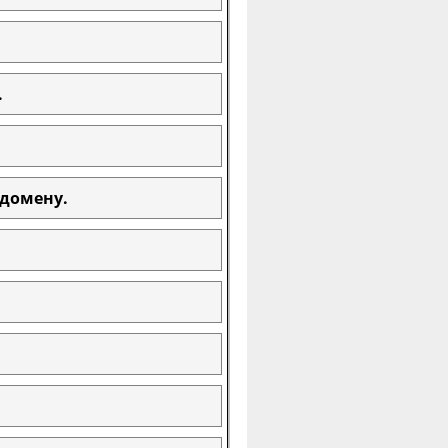
.
 домену.