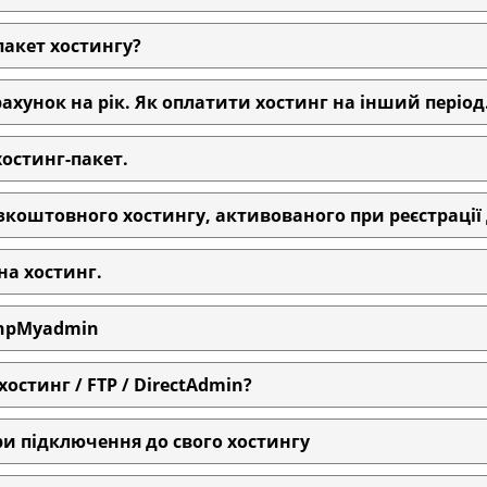
акет хостингу?
хунок на рік. Як оплатити хостинг на інший період
остинг-пакет.
зкоштовного хостингу, активованого при реєстрації
а хостинг.
phpMyadmin
остинг / FTP / DirectAdmin?
и підключення до свого хостингу