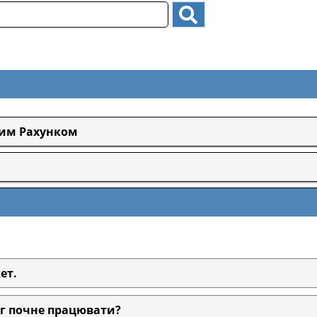
ним Рахунком
ет.
г почне працювати?