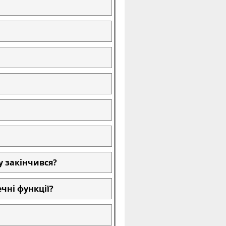
у закінчився?
чні функції?