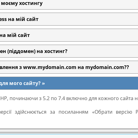
 моєму хостингу
ss на мій сайт
на мій сайт
н (піддомен) на хостинг?
влення з www.mydomain.com на mydomain.com??
для мого сайту?
PHP, починаючи з 5.2 по 7.4 включно для кожного сайта н
версії здійснюється за посиланням «Обрати версію 