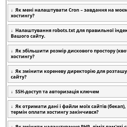
Як мені налаштувати Cron – завдання на моє
хостингу?
Налаштування robots.txt для правильної індек
Вашого сайту.
Як збільшити розмір дискового простору (кво
хостингу?
Як змінити кореневу директорію для розташ
сайту?
SSH-доступ та авторизація ключем
Як отримати дані і файли моїх сайтів (бекап)
термін оплати хостингу закінчився?
Як змінити налаштування PHP, ліміт пам'яті 