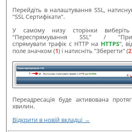
Перейдіть в налаштування SSL, натисн
"SSL Сертифікати".
У самому низу сторінки виберіть
"Переспрямування SSL" / "При
спрямувати трафік c HTTP на
HTTPS
", в
поле значком (
1
) і натисніть "Зберегти" (
2
Переадресація буде активована протяг
хвилин.
Відкрити в новій вкладці →