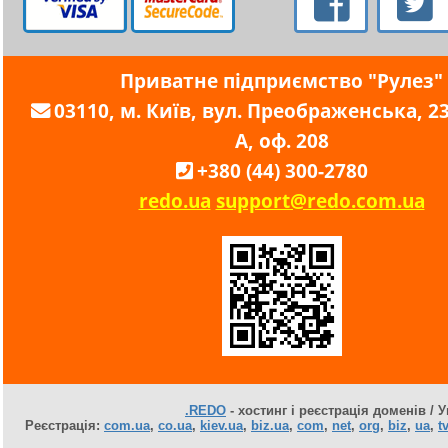
Приватне підприємство "Рулез"
03110, м. Київ, вул. Преображенська, 23,
А, оф. 208
+380 (44) 300-2780
redo.ua
support@redo.com.ua
.REDO
- хостинг і реєстрація доменів / У
Реєстрація:
com.ua
,
co.ua
,
kiev.ua
,
biz.ua
,
com
,
net
,
org
,
biz
,
ua
,
tv