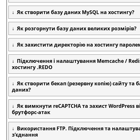
Як створити базу даних MySQL на хостингу?
Як розгорнути базу даних великих розмірів?
Як захистити директорію на хостингу пароле
Підключення і налаштування Memcache / Redi
хостингу .REDO
Як створити бекап (резервну копію) сайту та 
даних?
Як вимкнути reCAPTCHA та захист WordPress в
брутфорс-атак
Використання FTP. Підключення та налаштува
з’єднання