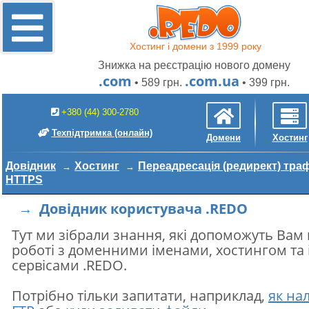
Хостинг і домени з 1999 року
Знижка на реєстрацію нового домену
.com
.com.ua
• 589 грн.
• 399 грн.
+380 (44) 300-2780
Техпідтримка
(онлайн)
Домени
Хостинг
Довідник
Хостинг
Переадресація (редирект) траф
HTTPS
→ Довідник користувача .REDO
Тут ми зібрали знання, які допоможуть Вам
роботі з доменними іменами, хостингом та
сервісами .REDO.
Потрібно тільки запитати, наприклад,
як на