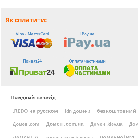
Як сплатити:
Visa / MasterCard
IPay.ua
Приват24
Оплата частинами
Швидкий перехід
.REDO на русском
безкоштовний 
idn домени
Домен .com.ua
Домен .com
Домен .kiev.ua
Дом
Домен UA
Доменне ім'я
домени за webmoney