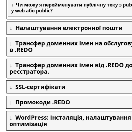
Чи можу я перейменувати публічну теку з pub
у web або public?
Налаштування електронної пошти
Трансфер доменних імен на обслуго
в .REDO
Трансфер доменних імен від .REDO до
реєстратора.
SSL-сертифікати
Промокоди .REDO
WordPress: Інсталяція, налаштування
оптимізація