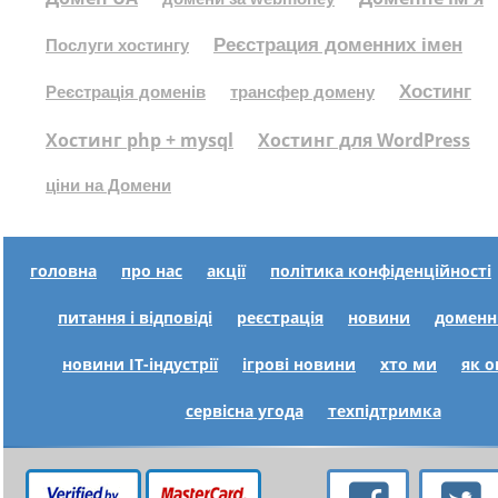
Реєстрация доменних імен
Послуги хостингу
Хостинг
Реєстрація доменів
трансфер домену
Хостинг php + mysql
Хостинг для WordPress
ціни на Домени
головна
про нас
акції
політика конфіденційності
питання і відповіді
реєстрація
новини
доменн
новини IT-індустрії
ігрові новини
хто ми
як 
сервісна угода
техпідтримка