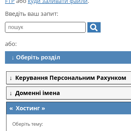
FTP
або
куди заливати файли
.
Введіть ваш запит:
або:
↓ Оберіть розділ
Керування Персональним Рахунком
Доменні імена
Хостинг
Оберіть тему: