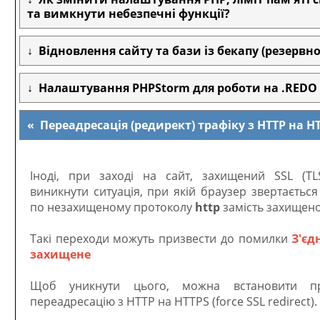
та вимкнути небезпечні функції?
Відновлення сайту та бази із бекапу (резервної
Налаштування PHPStorm для роботи на .REDO
Переадресація (редирект) трафіку з HTTP на H
Іноді, при заході на сайт, захищений SSL (TL
виникнути ситуація, при якій браузер звертається
по незахищеному протоколу
http
замість захищен
Такі переходи можуть призвести до помилки
З'єд
захищене
Щоб уникнути цього, можна встановити пр
переадресацію з HTTP на HTTPS (force SSL redirect).