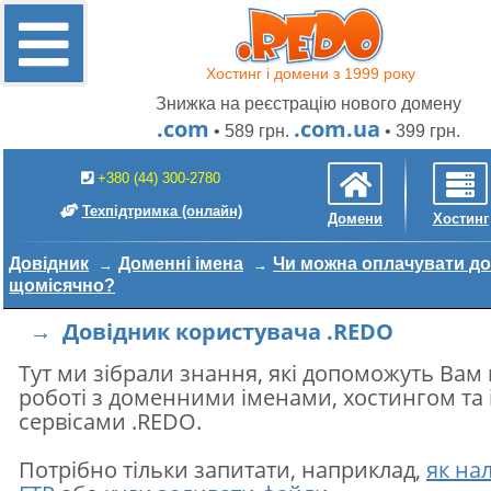
Хостинг і домени з 1999 року
Знижка на реєстрацію нового домену
.com
.com.ua
• 589 грн.
• 399 грн.
+380 (44) 300-2780
Техпідтримка
(онлайн)
Домени
Хостинг
Довідник
Доменні імена
Чи можна оплачувати д
щомісячно?
→ Довідник користувача .REDO
Тут ми зібрали знання, які допоможуть Вам
роботі з доменними іменами, хостингом та
сервісами .REDO.
Потрібно тільки запитати, наприклад,
як на