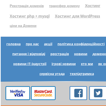
Хостинг
Реєстрація доменів
трансфер домену
Хостинг php + mysql
Хостинг для WordPress
ціни на Домени
головна
про нас
акції
політика конфіденційності
питання і відповіді
реєстрація
новини
доменн
новини IT-індустрії
ігрові новини
хто ми
як 
сервісна угода
техпідтримка