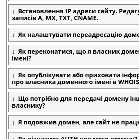
Встановлення IP адреси сайту. Реда
записів A, MX, TXT, CNAME.
Як налаштувати переадресацію дом
Як переконатися, що я власник доме
імені?
Як опублікувати або приховати інф
про власника доменного імені в WHOIS
Що потрібно для передачі домену і
власнику?
Я подовжив домен, але сайт не прац
Як дізнатися AUTH-код мого домену?