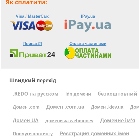
Як сплатити:
Visa / MasterCard
IPay.ua
Приват24
Оплата частинами
Швидкий перехід
.REDO на русском
безкоштовний 
idn домени
Домен .com.ua
Домен .com
Домен .kiev.ua
Дом
Домен UA
Доменне ім'я
домени за webmoney
Реєстрация доменних імен
Послуги хостингу