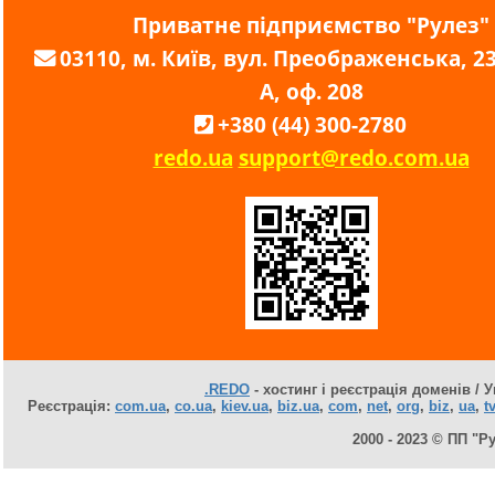
Приватне підприємство "Рулез"
03110, м. Київ, вул. Преображенська, 23,
А, оф. 208
+380 (44) 300-2780
redo.ua
support@redo.com.ua
.REDO
- хостинг і реєстрація доменів / У
Реєстрація:
com.ua
,
co.ua
,
kiev.ua
,
biz.ua
,
com
,
net
,
org
,
biz
,
ua
,
tv
2000 - 2023 © ПП "Р