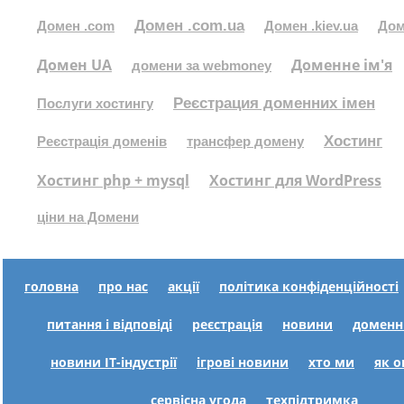
Домен .com.ua
Домен .com
Домен .kiev.ua
Дом
Домен UA
Доменне ім'я
домени за webmoney
Реєстрация доменних імен
Послуги хостингу
Хостинг
Реєстрація доменів
трансфер домену
Хостинг php + mysql
Хостинг для WordPress
ціни на Домени
головна
про нас
акції
політика конфіденційності
питання і відповіді
реєстрація
новини
доменн
новини IT-індустрії
ігрові новини
хто ми
як 
сервісна угода
техпідтримка