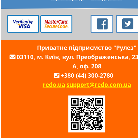
Приватне підприємство "Рулез"
03110, м. Київ, вул. Преображенська, 23,
А, оф. 208
+380 (44) 300-2780
redo.ua
support@redo.com.ua