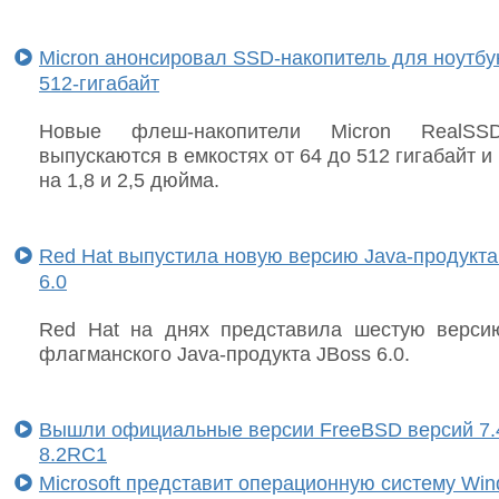
Micron анонсировал SSD-накопитель для ноутбу
512-гигабайт
Новые флеш-накопители Micron RealS
выпускаются в емкостях от 64 до 512 гигабайт и
на 1,8 и 2,5 дюйма.
Red Hat выпустила новую версию Java-продукта
6.0
Red Hat на днях представила шестую верси
флагманского Java-продукта JBoss 6.0.
Вышли официальные версии FreeBSD версий 7.
8.2RC1
Microsoft представит операционную систему Wi