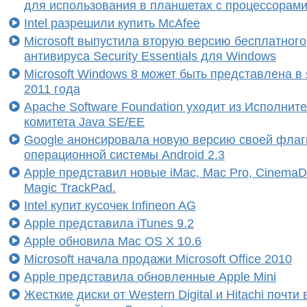
для использования в планшетах с процессорам
Intel разрешили купить McAfee
Microsoft выпустила вторую версию бесплатного
антивируса Security Essentials для Windows
Microsoft Windows 8 может быть представлена в
2011 года
Apache Software Foundation уходит из Исполнит
комитета Java SE/EE
Google анонсировала новую версию своей флаг
операционной системы Android 2.3
Apple представил новые iMac, Mac Pro, CinemaDi
Magic TrackPad.
Intel купит кусочек Infineon AG
Apple представила iTunes 9.2
Apple обновила Mac OS X 10.6
Microsoft начала продажи Microsoft Office 2010
Apple представила обновленные Apple Mini
Жесткие диски от Western Digital и Hitachi почти