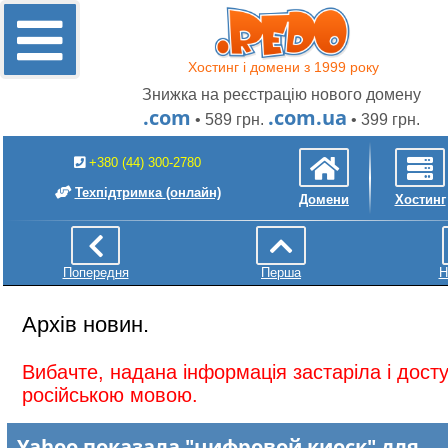
Хостинг і домени з 1999 року
Знижка на реєстрацію нового домену
.com
.com.ua
• 589 грн.
• 399 грн.
+380 (44) 300-2780
Техпідтримка
(онлайн)
Домени
Хостинг
Попередня
Перша
Н
Архів новин.
Вибачте, надана інформація застаріла і дос
російською мовою.
Yahoo показала "цифровой киоск" для