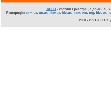
.REDO
- хостинг і реєстрація доменів / У
Реєстрація:
com.ua
,
co.ua
,
kiev.ua
,
biz.ua
,
com
,
net
,
org
,
biz
,
ua
,
tv
2000 - 2023 © ПП "Р