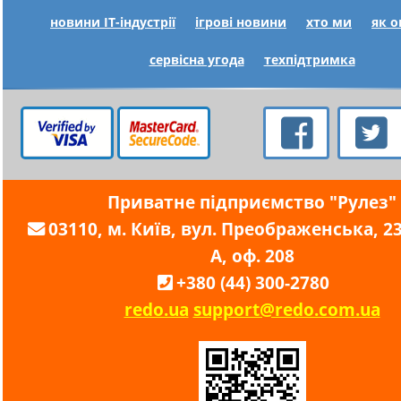
новини IT-індустрії
ігрові новини
хто ми
як 
сервісна угода
техпідтримка
Приватне підприємство "Рулез"
03110, м. Київ, вул. Преображенська, 23,
А, оф. 208
+380 (44) 300-2780
redo.ua
support@redo.com.ua