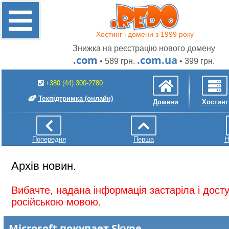
Хостинг і домени з 1999 року
Знижка на реєстрацію нового домену
.com
.com.ua
• 589 грн.
• 399 грн.
+380 (44) 300-2780
Техпідтримка
(онлайн)
Домени
Хостинг
Попередня
Перша
Н
Архів новин.
Вибачте, надана інформація застаріла і дос
російською мовою.
Microsoft покупает Skype