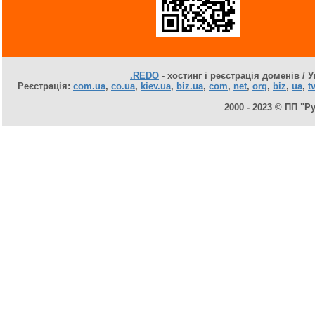
.REDO
- хостинг і реєстрація доменів / У
Реєстрація:
com.ua
,
co.ua
,
kiev.ua
,
biz.ua
,
com
,
net
,
org
,
biz
,
ua
,
tv
2000 - 2023 © ПП "Р