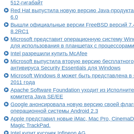
512-гигабайт
Red Hat выпустила новую версию Java-продукта
6.0
Вышли официальные версии FreeBSD версий 7.
8.2RC1
Microsoft представит операционную систему Wi
для использования в планшетах с процессорам
Intel разрешили купить McAfee
Microsoft выпустила вторую версию бесплатного
антивируса Security Essentials для Windows
Microsoft Windows 8 может быть представлена в
2011 года
Apache Software Foundation уходит из Исполнит
комитета Java SE/EE
Google анонсировала новую версию своей флаг
операционной системы Android 2.3
Apple представил новые iMac, Mac Pro, CinemaDi
Magic TrackPad.
Intel купит кусочек Infineon AG