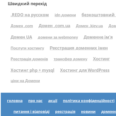
Швидкий перехід
.REDO на русском
безкоштовний 
idn домени
Домен .com.ua
Домен .com
Домен .kiev.ua
Дом
Домен UA
Доменне ім'я
домени за webmoney
Реєстрация доменних імен
Послуги хостингу
Хостинг
Реєстрація доменів
трансфер домену
Хостинг php + mysql
Хостинг для WordPress
ціни на Домени
головна
про нас
акції
політика конфіденційності
питання і відповіді
реєстрація
новини
доменн