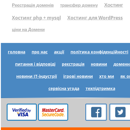
Хостинг
Реєстрація доменів
трансфер домену
Хостинг php + mysql
Хостинг для WordPress
ціни на Домени
головна
про нас
акції
політика конфіденційності
питання і відповіді
реєстрація
новини
доменн
новини IT-індустрії
ігрові новини
хто ми
як 
сервісна угода
техпідтримка