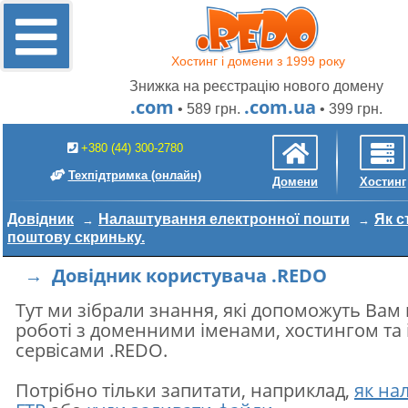
Хостинг і домени з 1999 року
Знижка на реєстрацію нового домену
.com
.com.ua
• 589 грн.
• 399 грн.
+380 (44) 300-2780
Техпідтримка
(онлайн)
Домени
Хостинг
Довідник
Налаштування електронної пошти
Як с
поштову скриньку.
→ Довідник користувача .REDO
Тут ми зібрали знання, які допоможуть Вам
роботі з доменними іменами, хостингом та
сервісами .REDO.
Потрібно тільки запитати, наприклад,
як на