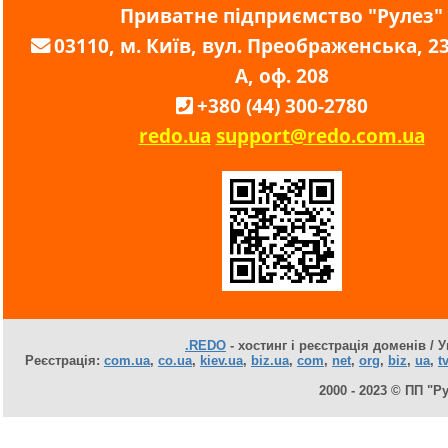
Приватне підприємство "Рулез"
03110, м. Київ, вул. Преображенська, 23,
А, оф. 208
+380 (44) 300-2780
redo.ua
support@redo.com.ua
.REDO
- хостинг і реєстрація доменів / У
Реєстрація:
com.ua
,
co.ua
,
kiev.ua
,
biz.ua
,
com
,
net
,
org
,
biz
,
ua
,
tv
2000 - 2023 © ПП "Р