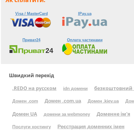
Visa / MasterCard
IPay.ua
Приват24
Оплата частинами
Швидкий перехід
.REDO на русском
безкоштовний 
idn домени
Домен .com.ua
Домен .com
Домен .kiev.ua
Дом
Домен UA
Доменне ім'я
домени за webmoney
Реєстрация доменних імен
Послуги хостингу