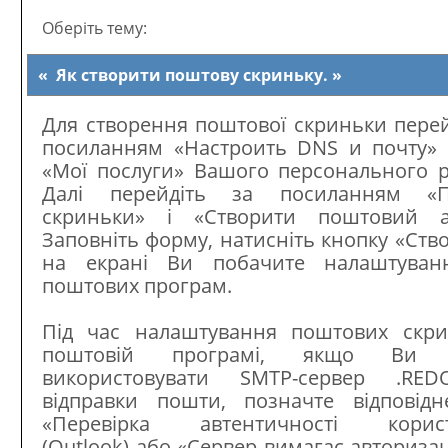
Оберіть тему:
Як створити поштову скриньку.
Для створення поштової скриньки перей
посиланням «Настроить DNS и почту» 
«Мої послуги» Вашого персонального р
Далі перейдіть за посиланням «П
скриньки» і «Створити поштовий ак
Заповніть форму, натисніть кнопку «Ство
на екрані Ви побачите налаштуван
поштових програм.
Під час налаштування поштових скри
поштовій програмі, якщо Ви б
використовувати SMTP-сервер .RE
відправки пошти, позначте відповід
«Перевірка автентичності корист
(Outlook) або «Сервер вимагає авторизаці