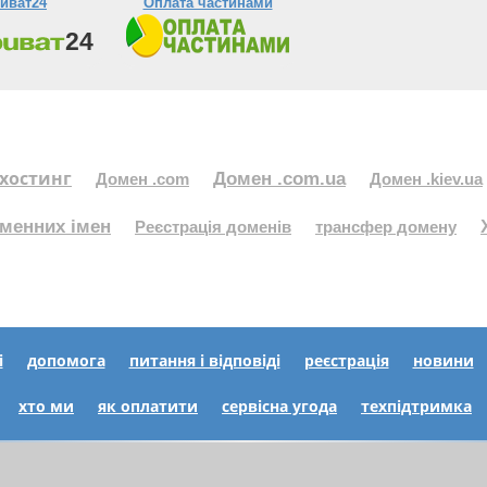
иват24
Оплата частинами
хостинг
Домен .com.ua
Домен .com
Домен .kiev.ua
менних імен
Реєстрація доменів
трансфер домену
і
допомога
питання і відповіді
реєстрація
новини
хто ми
як оплатити
сервісна угода
техпідтримка