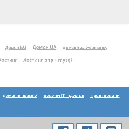
Домен UA
Домен EU
домени за webmoney
Хостинг php + mysql
Хостинг
доменні новини
новини IT-індустрії
ігрові новини