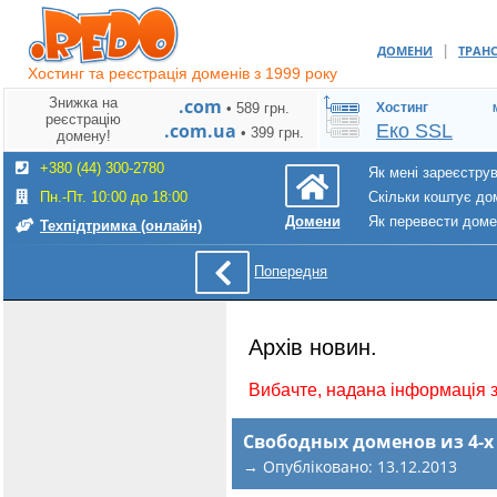
|
ДОМЕНИ
ТРАН
Хостинг та реєстрація доменів з 1999 року
Знижка на
.com
• 589 грн.
Хостинг
реєстрацію
.com.ua
Еко SSL
• 399 грн.
домену!
+380 (44) 300-2780
Як мені зареєстру
Пн.-Пт. 10:00 до 18:00
Скільки коштує до
Як перевести дом
Домени
Техпідтримка (онлайн)
Попередня
Архів новин.
Вибачте, надана інформація з
Свободных доменов из 4-х
→ Опубліковано: 13.12.2013