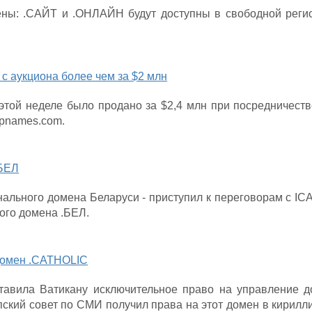
ны: .САЙТ и .ОНЛАЙН будут доступны в свободной реги
с аукциона более чем за $2 млн
той неделе было продано за $2,4 млн при посредничеств
apnames.com.
.БЕЛ
нального домена Беларуси - приступил к переговорам с I
ого домена .БЕЛ.
домен .CATHOLIC
авила Ватикану исключительное право на управление д
пский совет по СМИ получил права на этот домен в кирилл