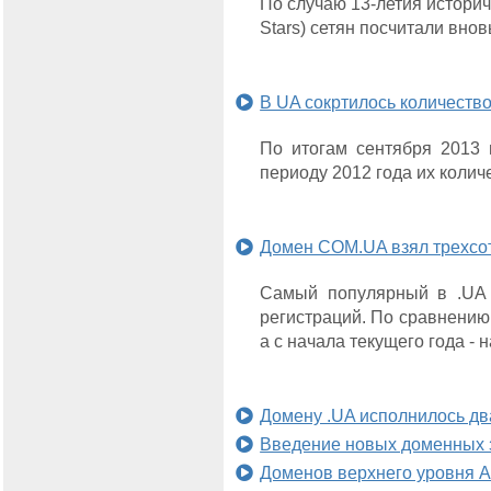
По случаю 13-летия историче
Stars) сетян посчитали внов
В UA сокртилось количество
По итогам сентября 2013 
периоду 2012 года их колич
Домен COM.UA взял трехсо
Самый популярный в .UA 
регистраций. По сравнению
а с начала текущего года - н
Домену .UA исполнилось дв
Введение новых доменных з
Доменов верхнего уровня A