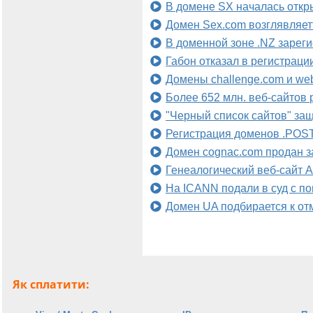
В домене SX началась откр
Домен Sex.com возглявляет
В доменной зоне .NZ зареги
Габон отказал в регистрац
Домены challenge.com и web
Более 652 млн. веб-сайтов 
"Черный список сайтов" за
Регистрация доменов .POST
Домен cognac.com продан з
Генеалогический веб-сайт A
На ICANN подали в суд с п
Домен UA подбирается к от
Як сплатити: