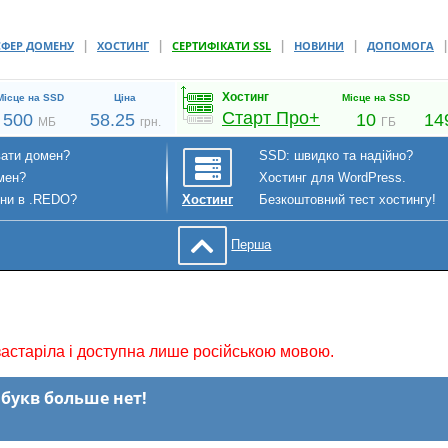
|
|
|
|
СФЕР ДОМЕНУ
ХОСТИНГ
СЕРТИФІКАТИ SSL
НОВИНИ
ДОПОМОГА
Хостинг
Місце на SSD
Ціна
Місце на SSD
Старт Про+
500
58.25
10
14
МБ
грн.
ГБ
вати домен?
SSD: швидко та надійно?
мен?
Хостинг для WordPress.
ени в .REDO?
Безкоштовний тест хостингу!
Хостинг
Перша
астаріла і доступна лише російською мовою.
 букв больше нет!