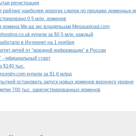
ытая регистрация
т рейтинг наиболее дорогих сделок по продаже доменных 
стрировано 0,5 млн. доменов
ии домена Me.ga экс-владельцам Megaupload.com
hosting.co.uk купили за $0,5 млн. каждый
работало в Интернет на 1 ноября
щитит детей от "вредной информации" в России
 - официальный старт
а $140 тыс.
ncestry.com купили за $1,6 млрд
опыткой остановить запуск новых доменов верхнего уровня
метке 700 тыс. зарегистрированных доменов