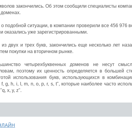
мволов закончились. Об этом сообщили специалисты компа
 доменах.
 о подобной ситуации, в компании проверили все 456 976 
ни оказались уже зарегистрированными.
з двух и трех букв, закончились еще несколько лет наза
тем покупки на вторичном рынке.
льшинство четырехбуквенных доменов не несут смысло
ловам, поэтому их ценность определяется в большей ст
тотой использования букв, использующихся в комбинаци
 f, g, h, i, l, m, n, o, p, r, s, t", которые наиболее часто ис
 x, y, z".
ОНЛАЙН