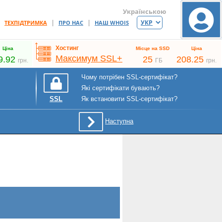
Українською
|
|
|
ТЕХПІДТРИМКА
ПРО НАС
НАШ WHOIS
Хостинг
Ціна
Місце на SSD
Ціна
Максимум SSL+
9.92
25
208.25
грн.
ГБ
грн.
Чому потрібен SSL-сертифікат?
Які сертифікати бувають?
Як встановити SSL-сертифікат?
SSL
Наступна