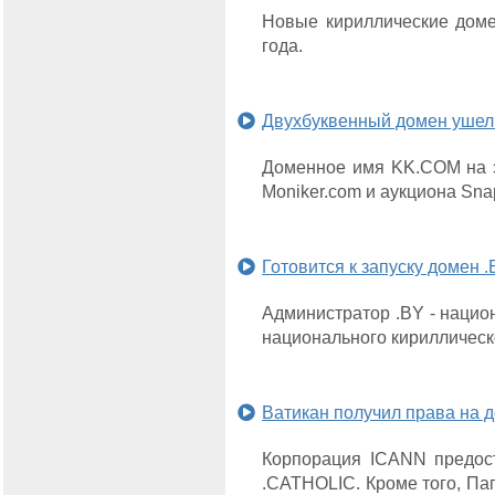
Новые кириллические доме
года.
Двухбуквенный домен ушел 
Доменное имя KK.COM на э
Moniker.com и аукциона Sn
Готовится к запуску домен 
Администратор .BY - нацио
национального кириллическ
Ватикан получил права на 
Корпорация ICANN предост
.CATHOLIC. Кроме того, Па