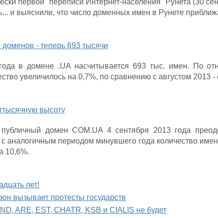
ски первой "переписи Интернет-населения" Рунета (30 сентя
ь... и выяснили, что число доменных имен в Рунете приближа
 доменов - теперь 693 тысячи
года в домене .UA насчитывается 693 тыс. имен. По о
ество увеличилось на 0,7%, по сравнению с августом 2013 -
ттысячную высоту
публичный домен COM.UA 4 сентября 2013 года преодо
 с аналогичным периодом минувшего года количество имен
а 10,6%.
адцать лет!
он вызывает протесты государств
ND, ARE, EST, CHATR, KSB и CIALIS не будет