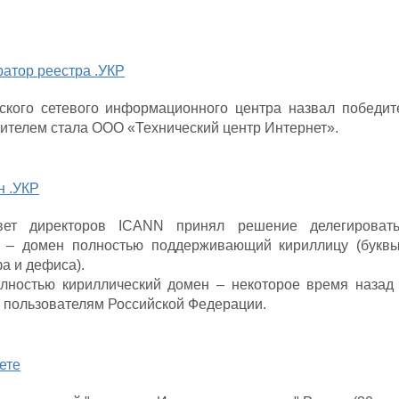
ратор реестра .УКР
ского сетевого информационного центра назвал победи
дителем стала ООО «Технический центр Интернет».
н .УКР
ет директоров ICANN принял решение делегировать
 – домен полностью поддерживающий кириллицу (буквы 
а и дефиса).
лностью кириллический домен – некоторое время назад
 пользователям Российской Федерации.
ете