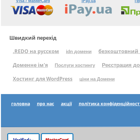
Visa / MasterCard
IPay.ua
Пр
Швидкий перехід
.REDO на русском
безкоштовний 
idn домени
Доменне ім'я
Реєстрация до
Послуги хостингу
Хостинг для WordPress
ціни на Домени
головна
про нас
акції
політика конфіденційност