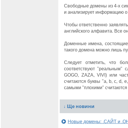
Свободные домены из 4-х си
и анализирует информацию о
Чтобы ответственно заявлять
английского алфавита. Все о
Доменные имена, состоящие и
такого домена можно лишь пу
Следует отметить, что бо
соответствуют "реальным" с
GOGO, ZAZA, VIVI) или час
считаются буквы "a, b, c, d, e,
самыми "плохими" считаются "q,
↓
Ще новини
Новые домены: .САЙТ и .