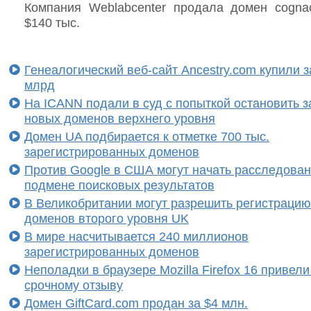
Компания Weblabcenter продала домен cogna
$140 тыс.
Генеалогический веб-сайт Ancestry.com купили з
млрд
На ICANN подали в суд с попыткой остановить з
новых доменов верхнего уровня
Домен UA подбирается к отметке 700 тыс.
зарегистрированных доменов
Против Google в США могут начать расследован
подмене поисковых результатов
В Великобритании могут разрешить регистрацию
доменов второго уровня UK
В мире насчитывается 240 миллионов
зарегистрированных доменов
Неполадки в браузере Mozilla Firefox 16 привели 
срочному отзыву
Домен GiftCard.com продан за $4 млн.