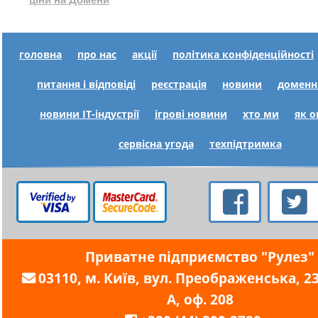
ціни на Домени
головна
про нас
акції
політика конфіденційності
питання і відповіді
реєстрація
новини
доменн
новини IT-індустрії
ігрові новини
хто ми
як 
сервісна угода
техпідтримка
Приватне підприємство "Рулез"
03110, м. Київ, вул. Преображенська, 23,
А, оф. 208