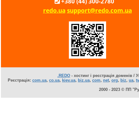
+380 (44) 300-2780
redo.ua
support@redo.com.ua
.REDO
- хостинг і реєстрація доменів / У
Реєстрація:
com.ua
,
co.ua
,
kiev.ua
,
biz.ua
,
com
,
net
,
org
,
biz
,
ua
,
tv
2000 - 2023 © ПП "Р