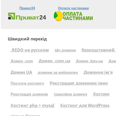
Приват24
Оплата частинами
Швидкий перехід
.REDO на русском
безкоштовний 
idn домени
Домен .com.ua
Домен .com
Домен .kiev.ua
Дом
Домен UA
Доменне ім'я
домени за webmoney
Реєстрация доменних імен
Послуги хостингу
Хостинг
Реєстрація доменів
трансфер домену
Хостинг php + mysql
Хостинг для WordPress