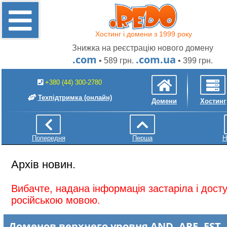
Хостинг і домени з 1999 року
Знижка на реєстрацію нового домену
.com
.com.ua
• 589 грн.
• 399 грн.
+380 (44) 300-2780
Техпідтримка
(онлайн)
Домени
Хостинг
Попередня
Перша
Н
Архів новин.
Вибачте, надана інформація застаріла і дос
російською мовою.
Доменов верхнего уровня AND, ARE, EST,