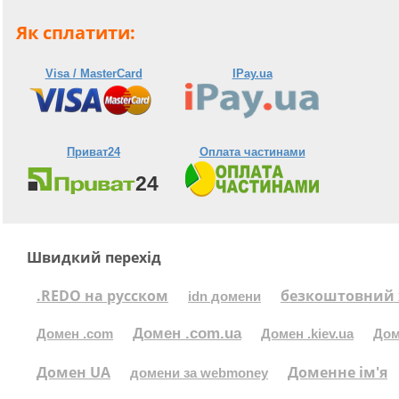
Як сплатити:
Visa / MasterCard
IPay.ua
Приват24
Оплата частинами
Швидкий перехід
.REDO на русском
безкоштовний 
idn домени
Домен .com.ua
Домен .com
Домен .kiev.ua
Дом
Домен UA
Доменне ім'я
домени за webmoney