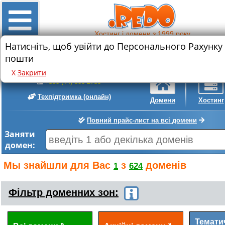
Хостинг і домени з 1999 року
Натисніть, щоб увійти до Персонального Рахунку
Знижка на реєстрацію нового домену
пошти
.com
.com.ua
• 589 грн.
• 399 грн.
Х
Закрити
+380 (44) 300-2780
Техпідтримка
(онлайн)
Домени
Хостинг
Повний прайс-лист на всі домени
Заняти
домен:
Мы знайшли для Вас
з
доменів
1
624
Фільтр доменних зон:
Темати