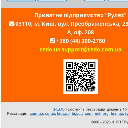
Приватне підприємство "Рулез"
03110, м. Київ, вул. Преображенська, 23,
А, оф. 208
+380 (44) 300-2780
redo.ua
support@redo.com.ua
.REDO
- хостинг і реєстрація доменів / У
Реєстрація:
com.ua
,
co.ua
,
kiev.ua
,
biz.ua
,
com
,
net
,
org
,
biz
,
ua
,
tv
2000 - 2023 © ПП "Р