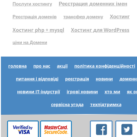
Реєстрация доменних імен
Послуги хостингу
Хостинг
Реєстрація доменів
трансфер домену
Хостинг php + mysql
Хостинг для WordPress
ціни на Домени
головна
про нас
акції
політика конфіденційності
питання і відповіді
реєстрація
новини
доменн
новини IT-індустрії
ігрові новини
хто ми
як 
сервісна угода
техпідтримка