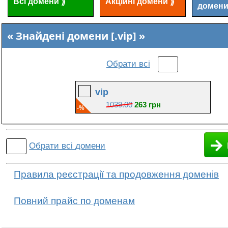
Всі домени
Акційні домени
⟫
⟫
домен
Знайдені домени [.vip]
Обрати всі
vip
1039.00
263 грн
-%
Обрати всі
домени
Правила реєстрації та продовження доменів
Повний прайс по доменам