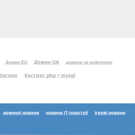
Домен UA
Домен EU
домени за webmoney
Хостинг php + mysql
Хостинг
доменні новини
новини IT-індустрії
ігрові новини