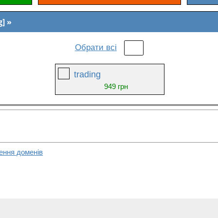
g]
Обрати всі
trading
949 грн
ення доменів