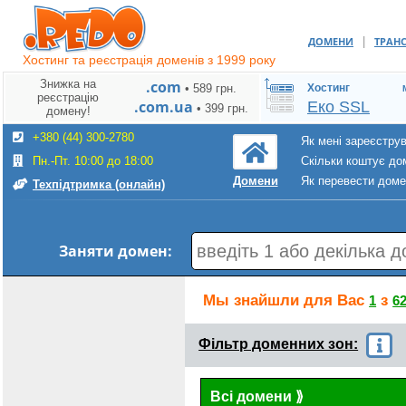
|
ДОМЕНИ
ТРАН
Хостинг та реєстрація доменів з 1999 року
Знижка на
.com
• 589 грн.
Хостинг
реєстрацію
.com.ua
Еко SSL
• 399 грн.
домену!
+380 (44) 300-2780
Як мені зареєстру
Пн.-Пт. 10:00 до 18:00
Скільки коштує до
Як перевести дом
Домени
Техпідтримка (онлайн)
Заняти домен:
Мы знайшли для Вас
з
1
6
Фільтр доменних зон:
Всі домени
⟫