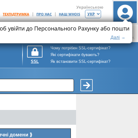
Українською
|
|
|
ТЕХПІДТРИМКА
ПРО НАС
НАШ WHOIS
щоб увійти до Персонального Рахунку або пошти
Хостинг
Ціна
Місце на SSD
Ціна
Максимум SSL+
9.92
25
208.25
Далі
→
грн.
ГБ
грн.
Чому потрібен SSL-сертифікат?
Які сертифікати бувають?
Як встановити SSL-сертифікат?
SSL
ичні домени
⟫