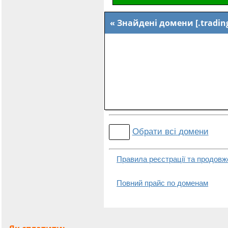
Знайдені домени [.tradin
Обрати всі
домени
Правила реєстрації та продовж
Повний прайс по доменам