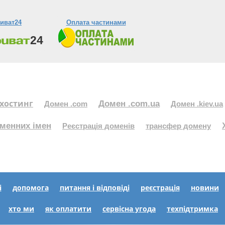
иват24
Оплата частинами
хостинг
Домен .com.ua
Домен .com
Домен .kiev.ua
менних імен
Реєстрація доменів
трансфер домену
і
допомога
питання і відповіді
реєстрація
новини
хто ми
як оплатити
сервісна угода
техпідтримка