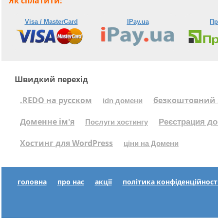
Як сплатити:
Visa / MasterCard
IPay.ua
Пр
Швидкий перехід
.REDO на русском
безкоштовний 
idn домени
Доменне ім'я
Реєстрация до
Послуги хостингу
Хостинг для WordPress
ціни на Домени
головна
про нас
акції
політика конфіденційност