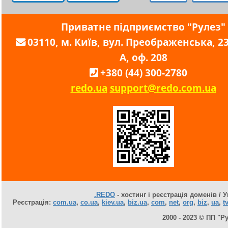
Приватне підприємство "Рулез"
03110, м. Київ, вул. Преображенська, 23,
А, оф. 208
+380 (44) 300-2780
redo.ua
support@redo.com.ua
.REDO
- хостинг і реєстрація доменів / У
Реєстрація:
com.ua
,
co.ua
,
kiev.ua
,
biz.ua
,
com
,
net
,
org
,
biz
,
ua
,
tv
2000 - 2023 © ПП "Р