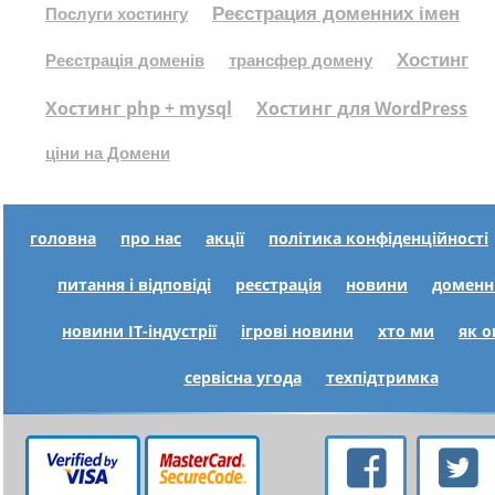
Реєстрация доменних імен
Послуги хостингу
Хостинг
Реєстрація доменів
трансфер домену
Хостинг php + mysql
Хостинг для WordPress
ціни на Домени
головна
про нас
акції
політика конфіденційності
питання і відповіді
реєстрація
новини
доменн
новини IT-індустрії
ігрові новини
хто ми
як 
сервісна угода
техпідтримка