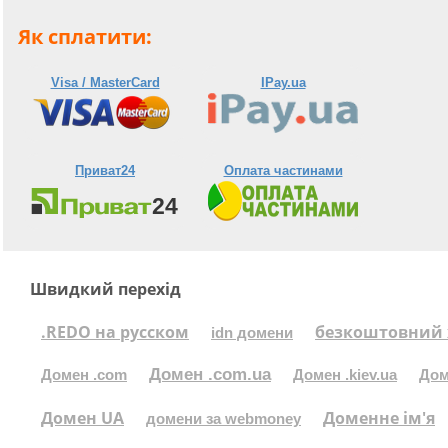
Як сплатити:
Visa / MasterCard
IPay.ua
Приват24
Оплата частинами
Швидкий перехід
.REDO на русском
безкоштовний 
idn домени
Домен .com.ua
Домен .com
Домен .kiev.ua
Дом
Домен UA
Доменне ім'я
домени за webmoney