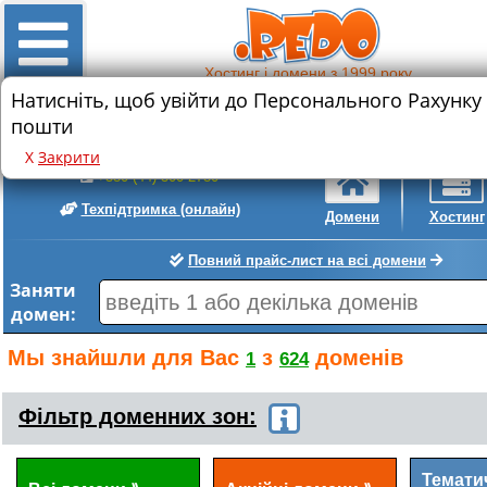
Хостинг і домени з 1999 року
Натисніть, щоб увійти до Персонального Рахунку
Знижка на реєстрацію нового домену
пошти
.com
.com.ua
• 589 грн.
• 399 грн.
Х
Закрити
+380 (44) 300-2780
Техпідтримка
(онлайн)
Домени
Хостинг
Повний прайс-лист на всі домени
Заняти
домен:
Мы знайшли для Вас
з
доменів
1
624
Фільтр доменних зон:
Темати