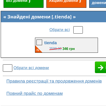
Всі домени
Акційні домени
⟫
⟫
домен
Знайдені домени [.tienda]
Обрати всі
tienda
3599.00
346 грн
-%
Обрати всі
домени
Правила реєстрації та продовження доменів
Повний прайс по доменам