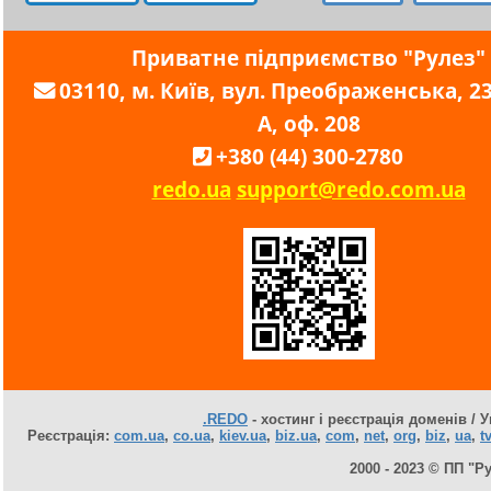
Приватне підприємство "Рулез"
03110, м. Київ, вул. Преображенська, 23,
А, оф. 208
+380 (44) 300-2780
redo.ua
support@redo.com.ua
.REDO
- хостинг і реєстрація доменів / У
Реєстрація:
com.ua
,
co.ua
,
kiev.ua
,
biz.ua
,
com
,
net
,
org
,
biz
,
ua
,
tv
2000 - 2023 © ПП "Р