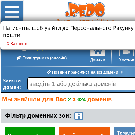
Хостинг і домени з 1999 року
Натисніть, щоб увійти до Персонального Рахунку
Знижка на реєстрацію нового домену
пошти
.com
.com.ua
• 589 грн.
• 399 грн.
Х
Закрити
+380 (44) 300-2780
Техпідтримка
(онлайн)
Домени
Хостинг
Повний прайс-лист на всі домени
Заняти
домен:
Мы знайшли для Вас
з
доменів
2
624
Фільтр доменних зон:
Темати