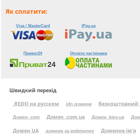
Як сплатити:
Visa / MasterCard
IPay.ua
Приват24
Оплата частинами
Швидкий перехід
.REDO на русском
безкоштовний 
idn домени
Домен .com.ua
Домен .com
Домен .kiev.ua
Дом
Домен UA
Доменне ім'я
домени за webmoney