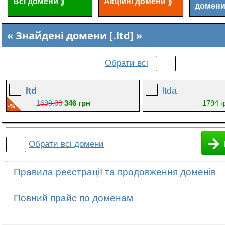
Всі домени
Акційні домени
⟫
⟫
домен
Знайдені домени [.ltd]
Обрати всі
ltd
ltda
1699.00
346 грн
1794 г
-%
Обрати всі
домени
Правила реєстрації та продовження доменів
Повний прайс по доменам