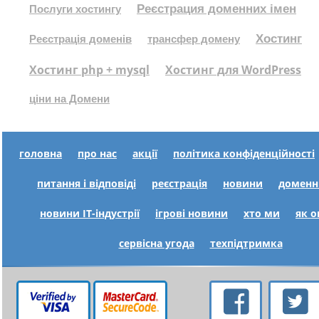
Реєстрация доменних імен
Послуги хостингу
Хостинг
Реєстрація доменів
трансфер домену
Хостинг php + mysql
Хостинг для WordPress
ціни на Домени
головна
про нас
акції
політика конфіденційності
питання і відповіді
реєстрація
новини
доменн
новини IT-індустрії
ігрові новини
хто ми
як 
сервісна угода
техпідтримка